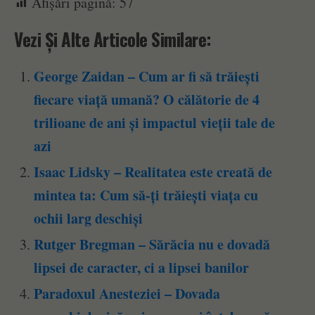
Afișări pagină:
57
Vezi Și Alte Articole Similare:
George Zaidan – Cum ar fi să trăiești
fiecare viață umană? O călătorie de 4
trilioane de ani și impactul vieții tale de
azi
Isaac Lidsky – Realitatea este creată de
mintea ta: Cum să-ți trăiești viața cu
ochii larg deschiși
Rutger Bregman – Sărăcia nu e dovadă
lipsei de caracter, ci a lipsei banilor
Paradoxul Anesteziei – Dovada