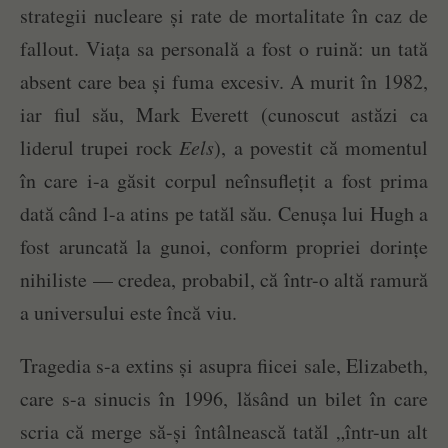
strategii nucleare și rate de mortalitate în caz de
fallout. Viața sa personală a fost o ruină: un tată
absent care bea și fuma excesiv. A murit în 1982,
iar fiul său, Mark Everett (cunoscut astăzi ca
liderul trupei rock
Eels
), a povestit că momentul
în care i-a găsit corpul neînsuflețit a fost prima
dată când l-a atins pe tatăl său. Cenușa lui Hugh a
fost aruncată la gunoi, conform propriei dorințe
nihiliste — credea, probabil, că într-o altă ramură
a universului este încă viu.
Tragedia s-a extins și asupra fiicei sale, Elizabeth,
care s-a sinucis în 1996, lăsând un bilet în care
scria că merge să-și întâlnească tatăl „într-un alt