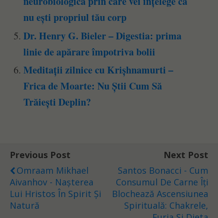
neurobiologică prin care vei înțelege că
nu ești propriul tău corp
Dr. Henry G. Bieler – Digestia: prima
linie de apărare împotriva bolii
Meditații zilnice cu Krișhnamurti –
Frica de Moarte: Nu Știi Cum Să
Trăiești Deplin?
Previous Post
Next Post
Omraam Mikhael
Santos Bonacci - Cum
Aivanhov - Nașterea
Consumul De Carne Îți
Lui Hristos În Spirit Și
Blochează Ascensiunea
Natură
Spirituală: Chakrele,
Furia Și Dieta