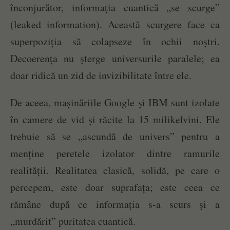
înconjurător, informația cuantică „se scurge”
(leaked information). Această scurgere face ca
superpoziția să colapseze în ochii noștri.
Decoerența nu șterge universurile paralele; ea
doar ridică un zid de invizibilitate între ele.
De aceea, mașinăriile Google și IBM sunt izolate
în camere de vid și răcite la 15 milikelvini. Ele
trebuie să se „ascundă de univers” pentru a
menține peretele izolator dintre ramurile
realității. Realitatea clasică, solidă, pe care o
percepem, este doar suprafața; este ceea ce
rămâne după ce informația s-a scurs și a
„murdărit” puritatea cuantică.