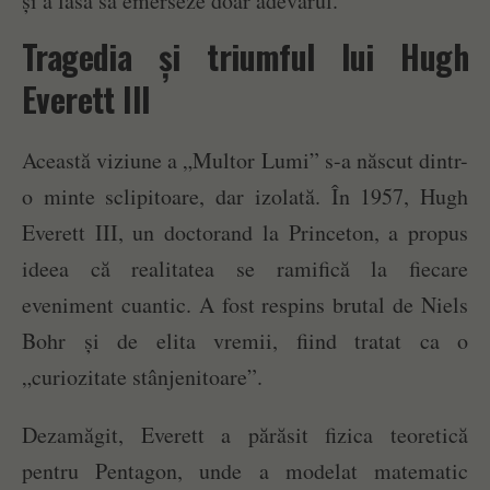
și a lăsa să emerseze doar adevărul.”
Tragedia și triumful lui Hugh
Everett III
Această viziune a „Multor Lumi” s-a născut dintr-
o minte sclipitoare, dar izolată. În 1957, Hugh
Everett III, un doctorand la Princeton, a propus
ideea că realitatea se ramifică la fiecare
eveniment cuantic. A fost respins brutal de Niels
Bohr și de elita vremii, fiind tratat ca o
„curiozitate stânjenitoare”.
Dezamăgit, Everett a părăsit fizica teoretică
pentru Pentagon, unde a modelat matematic