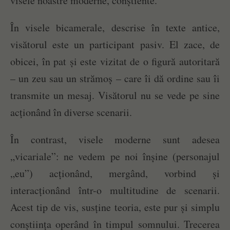
visele noastre moderne, conștiente.
În visele bicamerale, descrise în texte antice,
visătorul este un participant pasiv. El zace, de
obicei, în pat și este vizitat de o figură autoritară
– un zeu sau un strămoș – care îi dă ordine sau îi
transmite un mesaj. Visătorul nu se vede pe sine
acționând în diverse scenarii.
În contrast, visele moderne sunt adesea
„vicariale”: ne vedem pe noi înșine (personajul
„eu”) acționând, mergând, vorbind și
interacționând într-o multitudine de scenarii.
Acest tip de vis, susține teoria, este pur și simplu
conștiința operând în timpul somnului. Trecerea