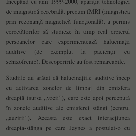
Începând cu anii 1999-2000, apariția tehnologiei
de imagistică cerebrală, precum fMRI (imagistica
prin rezonanță magnetică funcțională), a permis
cercetătorilor să studieze în timp real creierul
persoanelor care experimentează halucinații
auditive (de exemplu, la pacienții cu
schizofrenie). Descoperirile au fost remarcabile.
Studiile au arătat că halucinațiile auditive încep
cu activarea zonelor de limbaj din emisfera
dreaptă (sursa „vocii”), care este apoi percepută
în zonele auditive ale emisferei stângi (centrul
„auzirii”). Aceasta este exact interacțiunea
dreapta-stânga pe care Jaynes a postulat-o cu