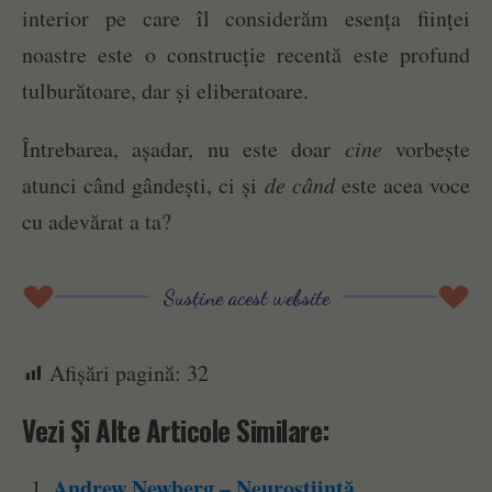
interior pe care îl considerăm esența ființei
noastre este o construcție recentă este profund
tulburătoare, dar și eliberatoare.
Întrebarea, așadar, nu este doar
cine
vorbește
atunci când gândești, ci și
de când
este acea voce
cu adevărat a ta?
Susține acest website
Afișări pagină:
32
Vezi Și Alte Articole Similare:
Andrew Newberg – Neuroștiință,