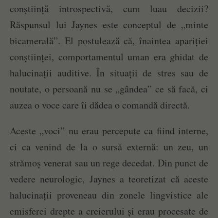
conștiință introspectivă, cum luau decizii?
Răspunsul lui Jaynes este conceptul de „minte
bicamerală”. El postulează că, înaintea apariției
conștiinței, comportamentul uman era ghidat de
halucinații auditive. În situații de stres sau de
noutate, o persoană nu se „gândea” ce să facă, ci
auzea o voce care îi dădea o comandă directă.
Aceste „voci” nu erau percepute ca fiind interne,
ci ca venind de la o sursă externă: un zeu, un
strămoș venerat sau un rege decedat. Din punct de
vedere neurologic, Jaynes a teoretizat că aceste
halucinații proveneau din zonele lingvistice ale
emisferei drepte a creierului și erau procesate de