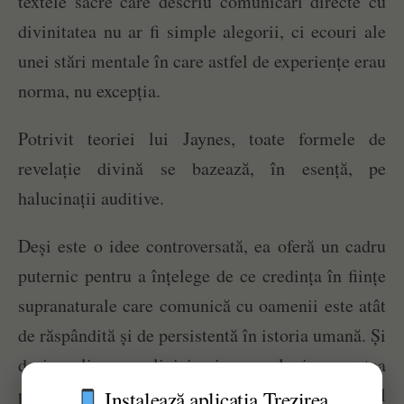
textele sacre care descriu comunicări directe cu
divinitatea nu ar fi simple alegorii, ci ecouri ale
unei stări mentale în care astfel de experiențe erau
norma, nu excepția.
Potrivit teoriei lui Jaynes, toate formele de
revelație divină se bazează, în esență, pe
halucinații auditive.
Deși este o idee controversată, ea oferă un cadru
puternic pentru a înțelege de ce credința în ființe
supranaturale care comunică cu oamenii este atât
de răspândită și de persistentă în istoria umană. Și
deși explicarea religiei prin neurologie ar putea
părea o speculație neverificabilă, nucleul
Instalează aplicația Trezirea