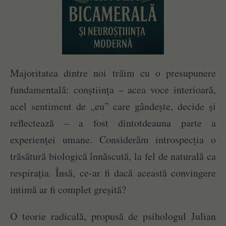
Majoritatea dintre noi trăim cu o presupunere
fundamentală: conștiința – acea voce interioară,
acel sentiment de „eu” care gândește, decide și
reflectează – a fost dintotdeauna parte a
experienței umane. Considerăm introspecția o
trăsătură biologică înnăscută, la fel de naturală ca
respirația. Însă, ce-ar fi dacă această convingere
intimă ar fi complet greșită?
O teorie radicală, propusă de psihologul Julian