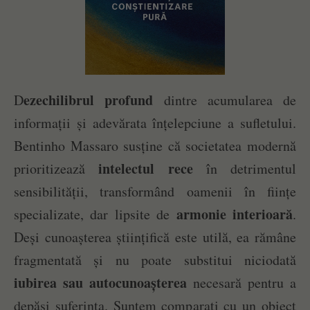
ezechilibrul profund
D
dintre acumularea de
informații și adevărata înțelepciune a sufletului.
Bentinho Massaro susține că societatea modernă
intelectul rece
prioritizează
în detrimentul
sensibilității, transformând oamenii în ființe
armonie interioară
specializate, dar lipsite de
.
Deși cunoașterea științifică este utilă, ea rămâne
fragmentată și nu poate substitui niciodată
iubirea sau autocunoașterea
necesară pentru a
depăși suferința. Suntem comparați cu un obiect