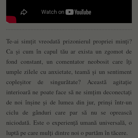
Te-ai simțit vreodată prizonierul propriei minți?
Ca și cum în capul tău ar exista un zgomot de
fond constant, un comentator neobosit care îți
umple zilele cu anxietate, teamă și un sentiment
copleșitor de singurătate? Această agitație
interioară ne poate face să ne simțim deconectați
de noi înșine și de lumea din jur, prinși într-un
ciclu de gânduri care par să nu se oprească
niciodată. Este o experiență umană universală, o
luptă pe care mulți dintre noi o purtăm în tăcere.