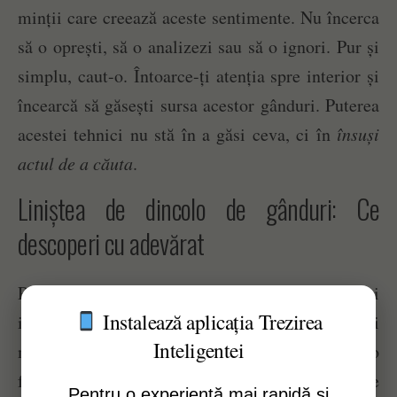
minții care creează aceste sentimente. Nu încerca
să o oprești, să o analizezi sau să o ignori. Pur și
simplu, caut-o. Întoarce-ți atenția spre interior și
încearcă să găsești sursa acestor gânduri. Puterea
acestei tehnici nu stă în a găsi ceva, ci în
însuși
actul de a căuta
.
Liniștea de dincolo de gânduri: Ce
descoperi cu adevărat
Rezultatul acestui exercițiu este profund și
Instalează aplicația Trezirea
imediat. În momentul în care începi să cauți
Inteligentei
mintea, aceasta dispare. Chiar actul de a o căuta o
face să se dizolve. Este o revelație aproape
Pentru o experiență mai rapidă și