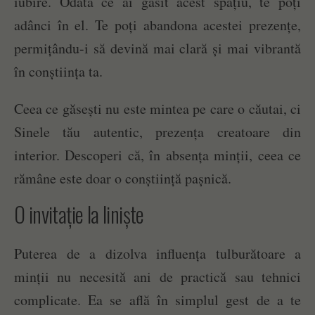
iubire. Odată ce ai găsit acest spațiu, te poți
adânci în el. Te poți abandona acestei prezențe,
permițându-i să devină mai clară și mai vibrantă
în conștiința ta.
Ceea ce găsești nu este mintea pe care o căutai, ci
Sinele tău autentic, prezența creatoare din
interior. Descoperi că, în absența minții, ceea ce
rămâne este doar o conștiință pașnică.
O invitație la liniște
Puterea de a dizolva influența tulburătoare a
minții nu necesită ani de practică sau tehnici
complicate. Ea se află în simplul gest de a te