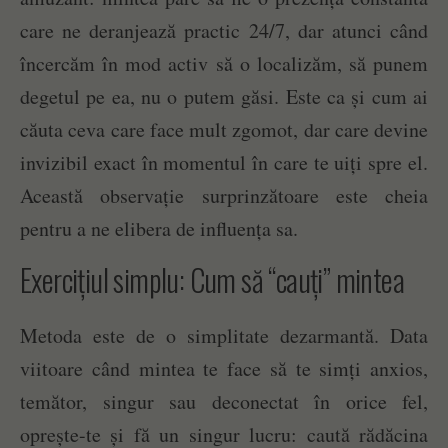
care ne deranjează practic 24/7, dar atunci când
încercăm în mod activ să o localizăm, să punem
degetul pe ea, nu o putem găsi. Este ca și cum ai
căuta ceva care face mult zgomot, dar care devine
invizibil exact în momentul în care te uiți spre el.
Această observație surprinzătoare este cheia
pentru a ne elibera de influența sa.
Exercițiul simplu: Cum să “cauți” mintea
Metoda este de o simplitate dezarmantă. Data
viitoare când mintea te face să te simți anxios,
temător, singur sau deconectat în orice fel,
oprește-te și fă un singur lucru: caută rădăcina