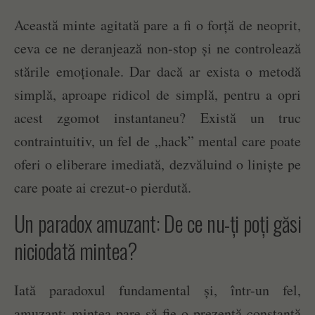
Această minte agitată pare a fi o forță de neoprit,
ceva ce ne deranjează non-stop și ne controlează
stările emoționale. Dar dacă ar exista o metodă
simplă, aproape ridicol de simplă, pentru a opri
acest zgomot instantaneu? Există un truc
contraintuitiv, un fel de „hack” mental care poate
oferi o eliberare imediată, dezvăluind o liniște pe
care poate ai crezut-o pierdută.
Un paradox amuzant: De ce nu-ți poți găsi
niciodată mintea?
Iată paradoxul fundamental și, într-un fel,
amuzant: mintea pare să fie o prezență constantă