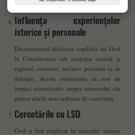
și renaștere.”
Influența experiențelor
istorice și personale
Documentarul detaliază copilăria lui Grof
în Cehoslovacia sub ocupația nazistă și
regimul comunist, inclusiv perioada sa de
detenție. Aceste evenimente au avut un
impact semnificativ asupra interesului său
pentru stările non-ordinare de conștiință.
Cercetările cu LSD
Grof a fost implicat în cercetări extinse