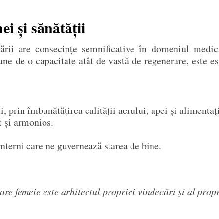
ei și sănătății
rii are consecințe semnificative în domeniul medical
e de o capacitate atât de vastă de regenerare, este e
, prin îmbunătățirea calității aerului, apei și alimentați
t și armonios.
 interni care ne guvernează starea de bine.
are femeie este arhitectul propriei vindecări și al propr