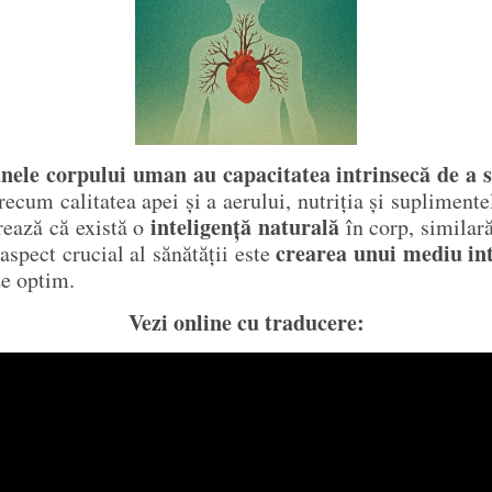
nele corpului uman au capacitatea intrinsecă de a 
ecum calitatea apei și a aerului, nutriția și suplimente
inteligență naturală
rează că există o
în corp, similară
crearea unui mediu int
aspect crucial al sănătății este
ze optim.
Vezi online cu traducere: