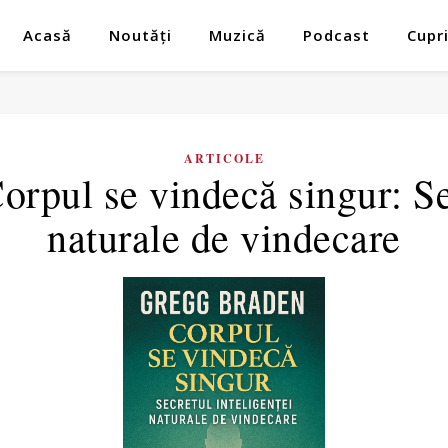
Acasă
Noutăți
Muzică
Podcast
Cupr
ARTICOLE
rpul se vindecă singur: Sec
naturale de vindecare