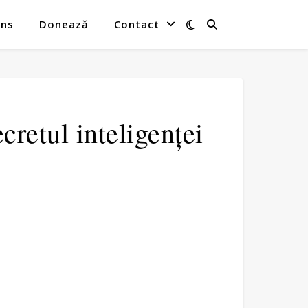
ins
Donează
Contact
retul inteligenței