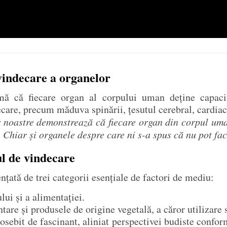
vindecare a organelor
rmă că fiecare organ al corpului uman deține capacit
care, precum măduva spinării, țesutul cerebral, cardiac,
 noastre demonstrează că fiecare organ din corpul uman
 Chiar și organele despre care ni s-a spus că nu pot fac
l de vindecare
nțată de trei categorii esențiale de factori de mediu:
lui și a alimentației.
are și produsele de origine vegetală, a căror utilizare 
sebit de fascinant, aliniat perspectivei budiste confor