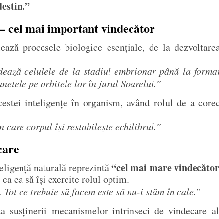
destin.”
 – cel mai important vindecător
glează procesele biologice esențiale, de la dezvoltar
idează celulele de la stadiul embrionar până la forma
netele pe orbitele lor în jurul Soarelui.”
estei inteligențe în organism, având rolul de a core
care corpul își restabilește echilibrul.”
care
“cel mai mare vindecător
teligență naturală reprezintă
 ca ea să își exercite rolul optim.
Tot ce trebuie să facem este să nu-i stăm în cale.”
a susținerii mecanismelor intrinseci de vindecare ale