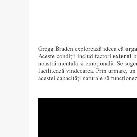
orga
Gregg Braden
explorează ideea că
externi
Aceste condiții includ factori
pr
noastră mentală și emoțională. Se suge
facilitează vindecarea. Prin urmare, un 
acestei capacități naturale să funcțione