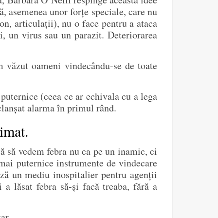
ită, asemenea unor forțe speciale, care nu
n, articulații), nu o face pentru a ataca
, un virus sau un parazit. Deteriorarea
m văzut oameni vindecându-se de toate
puternice (ceea ce ar echivala cu a lega
eclanșat alarma în primul rând.
imat.
tă să vedem febra nu ca pe un inamic, ci
 mai puternice instrumente de vindecare
ză un mediu inospitalier pentru agenții
a lăsat febra să-și facă treaba, fără a
ar.