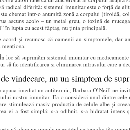
ă radical diferită: sistemul imunitar este o forță de el
te chemat într-o anumită zonă a corpului (tiroidă, colo
ntrus ascuns acolo – un metal greu, o toxină de mucegai
” în lupta cu acest făptaș, nu ținta principală.
 acord și recunosc că oamenii au simptomele, dar a
a menționa.
. În loc să suprimăm sistemul imunitar cu medicamente 
bui să fie identificarea și eliminarea intrusului care a d
 de vindecare, nu un simptom de supr
a apuca imediat un antitermic, Barbara O’Neill ne invi
emului nostru imunitar. Ea o consideră unul dintre cele
are stimulează masiv producția de celule albe și creea
 ei a fost simplă: s-a odihnit, s-a hidratat intens și 
 este să ofere un impuls incredibil sistemului tău imunit