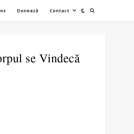
ins
Donează
Contact
orpul se Vindecă