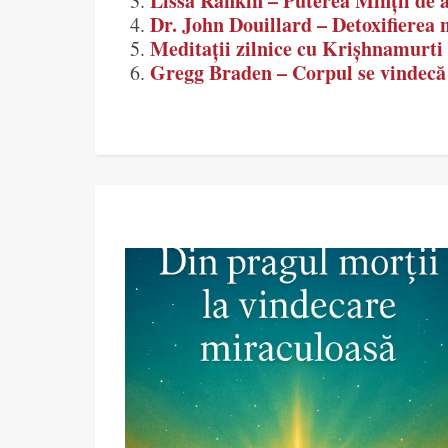
Lissa Rankin – Puterea Minții de 
Dr. John Douillard – Detoxifierea 
Meditații zilnice cu Krișhnamurti 
Gregg Braden – Corpul se vindecă s