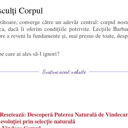
sculți Corpul
nzătoare, converge către un adevăr central: corpul nos
ca, dacă îi oferim condițiile potrivite. Lecțiile Barb
e a reveni la fundamente și, mai presus de toate, desp
pe care ai ales să-l ignori?
Susține acest website
 Resetează: Descoperă Puterea Naturală de Vindeca
voluției prin selecție naturală