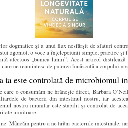
or dogmatice și a unui flux nesfârșit de sfaturi contra
estui zgomot, o voce a înțelepciunii simple, practice și
ă afectuos „bunica lumii”. Acest articol distilează 
i, care ne reamintesc de puterea înnăscută a corpului nos
 ta este controlată de microbiomul int
 care o consumăm ne hrănește direct, Barbara O’Neill
ardele de bacterii din intestinul nostru, iar aceste
ul nostru imunitar este stabilit și controlat de aceas
itate uimitoare.
ne. Mâncăm pentru a ne hrăni bacteriile intestinale, ia