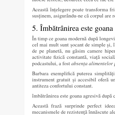
Această înțelegere poate transforma fri
susținem, asigurându-ne că corpul are re
5. Îmbătrânirea este goana
În timp ce goana modernă după longevita
cel mai mult sunt șocant de simple și, 
de pe planetă, nu găsim camere hiper
activitate fizică constantă, viață soc
podcastului, a fost
absența alimentelor 
Barbara exemplifică puterea simplităț
instrument gratuit și accesibil oferă 
antiteza confortului constant.
îmbătrânirea este goana agresivă după c
Această frază surprinde perfect ideea
mecanismele de rezistență înnăscute ale