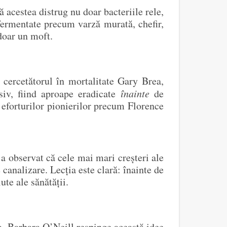
 acestea distrug nu doar bacteriile rele,
 fermentate precum varză murată, chefir,
doar un moft.
 cercetătorul în mortalitate Gary Brea,
siv, fiind aproape eradicate
înainte
de
e eforturilor pionierilor precum Florence
, a observat că cele mai mari creșteri ale
 canalizare. Lecția este clară: înainte de
te ale sănătății.
a, Barbara O’Neill respinge această idee