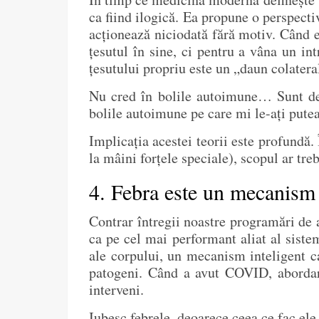
ca fiind ilogică. Ea propune o perspectiv
acționează niciodată fără motiv. Când es
țesutul în sine, ci pentru a vâna un i
țesutului propriu este un „daun colateral
Nu cred în bolile autoimune… Sunt de
bolile autoimune pe care mi le-ați pute
Implicația acestei teorii este profundă
la mâini forțele speciale), scopul ar tre
4. Febra este un mecanism
Contrar întregii noastre programări de 
ca pe cel mai performant aliat al sist
ale corpului, un mecanism inteligent c
patogeni. Când a avut COVID, abordarea
interveni.
Iubesc febrele, deoarece ceea ce fac ele