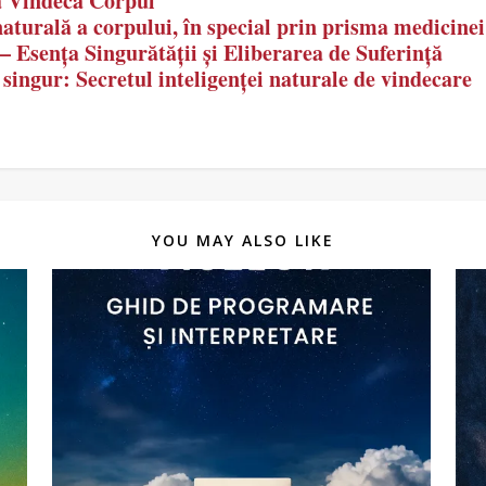
a Vindeca Corpul
naturală a corpului, în special prin prisma medicine
– Esența Singurătății și Eliberarea de Suferință
ingur: Secretul inteligenței naturale de vindecare
YOU MAY ALSO LIKE