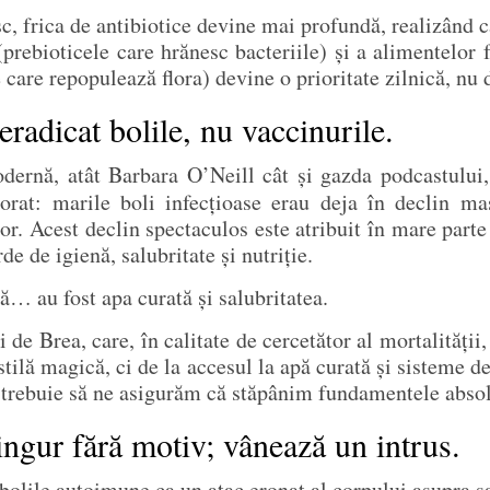
, frica de antibiotice devine mai profundă, realizând că
 (prebioticele care hrănesc bacteriile) și a alimentelor
care repopulează flora) devine o prioritate zilnică, nu 
 eradicat bolile, nu vaccinurile.
dernă, atât Barbara O’Neill cât și gazda podcastului,
norat: marile boli infecțioase erau deja în declin ma
or. Acest declin spectaculos este atribuit în mare part
e de igienă, salubritate și nutriție.
ță… au fost apa curată și salubritatea.
i de Brea, care, în calitate de cercetător al mortalității
stilă magică, ci de la accesul la apă curată și sisteme de
, trebuie să ne asigurăm că stăpânim fundamentele absolu
ingur fără motiv; vânează un intrus.
olile autoimune ca un atac eronat al corpului asupra s