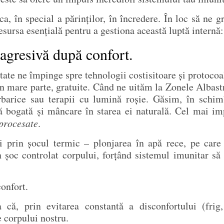
ca, în special a părinților, în încredere. În loc să ne 
sursa esențială pentru a gestiona această luptă internă:
 agresivă după confort.
te ne împinge spre tehnologii costisitoare și protocoal
în mare parte, gratuite. Când ne uităm la Zonele Albast
barice sau terapii cu lumină roșie. Găsim, în schi
ială bogată și mâncare în starea ei naturală. Cel mai i
procesate
.
ii prin șocul termic – plonjarea în apă rece, pe care
un șoc controlat corpului, forțând sistemul imunitar să
onfort.
 că, prin evitarea constantă a disconfortului (frig,
 corpului nostru.