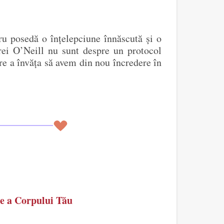
tru posedă o înțelepciune înnăscută și o
arei O’Neill nu sunt despre un protocol
re a învăța să avem din nou încredere în
re a Corpului Tău