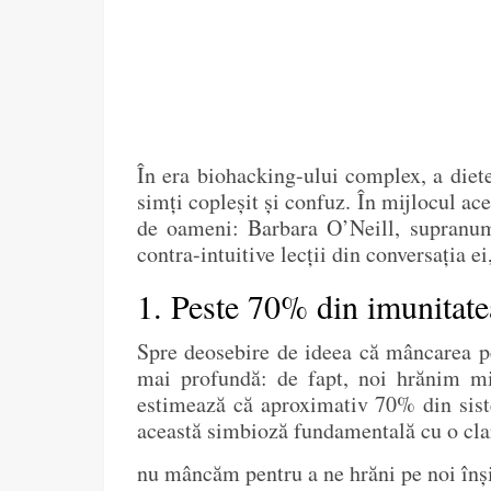
În era biohacking-ului complex, a dietel
simți copleșit și confuz. În mijlocul ac
de oameni: Barbara O’Neill, supranumit
contra-intuitive lecții din conversația e
1. Peste 70% din imunitatea
Spre deosebire de ideea că mâncarea pe
mai profundă: de fapt, noi hrănim mili
estimează că aproximativ 70% din sistem
această simbioză fundamentală cu o clar
nu mâncăm pentru a ne hrăni pe noi înși