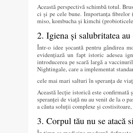
Această perspectivă schimbă totul. Brusc
ci și pe cele bune. Importanța fibrelor
miso, kombucha și kimchi (probioticele 
2. Igiena și salubritatea au
Într-o idee șocantă pentru gândirea mo
evidențiază un fapt istoric adesea ig
introducerea pe scară largă a vaccinuril
Nightingale, care a implementat standard
cele mai mari salturi în speranța de via
Această lecție istorică este confirmată ș
speranței de viață nu au venit de la o pa
a căuta soluții complexe și costisitoare
3. Corpul tău nu se atacă s
În timp ce medicina modernă definește b