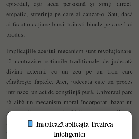
episodul, ești acea persoană și simți direct,
empatic, suferința pe care ai cauzat-o. Sau, dacă
ai făcut o acțiune bună, trăiești binele pe care l-ai
produs.
Implicațiile acestui mecanism sunt revoluționare.
El contrazice noțiunile tradiționale de judecată
divină externă, cu un zeu pe un tron care
cântărește faptele. Aici, judecata este un proces
intrinsec, un act de conștiință pură. Universul pare
să aibă un mecanism moral încorporat, bazat nu
pe reguli externe și frică, ci pe realitatea
fundamentală a empatiei. În final, suntem direct
Instalează aplicația Trezirea
responsabili pentru impactul emoțional pe care îl
Inteligentei