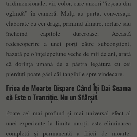
tridimensionale, vii, color, care uneori “ieșeau din
oglindă” în cameră. Mulți au purtat conversații
elaborate cu cei dragi, primind alinare, iertare sau
încheind capitole dureroase. Această
redescoperire a unei porți către subconștient,
bazată pe o înțelepciune veche de mii de ani, arată
că dorința umană de a păstra legătura cu cei
pierduți poate găsi căi tangibile spre vindecare.
Frica de Moarte Dispare Când Îți Dai Seama
că Este o Tranziție, Nu un Sfârșit
Poate cel mai profund și mai universal efect al
unei experiențe la limita morții este eliminarea
completă și permanentă a fricii de moarte.