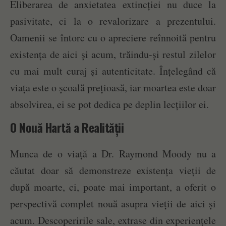
Eliberarea de anxietatea extincției nu duce la
pasivitate, ci la o revalorizare a prezentului.
Oamenii se întorc cu o apreciere reînnoită pentru
existența de aici și acum, trăindu-și restul zilelor
cu mai mult curaj și autenticitate. Înțelegând că
viața este o școală prețioasă, iar moartea este doar
absolvirea, ei se pot dedica pe deplin lecțiilor ei.
O Nouă Hartă a Realității
Munca de o viață a Dr. Raymond Moody nu a
căutat doar să demonstreze existența vieții de
după moarte, ci, poate mai important, a oferit o
perspectivă complet nouă asupra vieții de aici și
acum. Descoperirile sale, extrase din experiențele