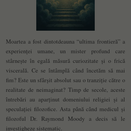
Moartea a fost dintotdeauna “ultima frontieră” a
experienței umane, un mister profund care
stârnește în egală măsură curiozitate și o frică
viscerală. Ce se întâmplă când încetăm să mai
fim? Este un sfârșit absolut sau o tranziție către o
realitate de neimaginat? Timp de secole, aceste
întrebări au aparținut domeniului religiei și al
speculației filozofice. Asta până când medicul și
filozoful Dr. Raymond Moody a decis să le
investigheze sistematic.