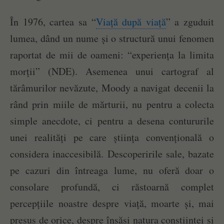
În 1976, cartea sa “
Viață după viață
” a zguduit
lumea, dând un nume și o structură unui fenomen
raportat de mii de oameni: “experiența la limita
morții” (NDE). Asemenea unui cartograf al
tărâmurilor nevăzute, Moody a navigat decenii la
rând prin miile de mărturii, nu pentru a colecta
simple anecdote, ci pentru a desena contururile
unei realități pe care știința convențională o
considera inaccesibilă. Descoperirile sale, bazate
pe cazuri din întreaga lume, nu oferă doar o
consolare profundă, ci răstoarnă complet
percepțiile noastre despre viață, moarte și, mai
presus de orice, despre însăși natura conștiinței și