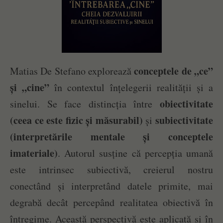
conceptele de „ce”
Matias De Stefano explorează
și „cine”
în contextul înțelegerii realității și a
obiectivitate
sinelui. Se face distincția între
(ceea ce este fizic și măsurabil)
subiectivitate
și
(interpretările mentale și conceptele
imateriale)
. Autorul susține că percepția umană
este intrinsec subiectivă, creierul nostru
conectând și interpretând datele primite, mai
degrabă decât percepând realitatea obiectivă în
întregime. Această perspectivă este aplicată și în