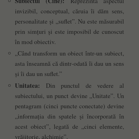
Subiectul (Cine):
Reprezintă aspectul
invizibil, conceptual, căruia îi dăm sens,
personalitate și „suflet”. Nu este măsurabil
prin simțuri și este imposibil de cunoscut
în mod obiectiv.
„Când transform un obiect într-un subiect,
asta înseamnă că dintr-odată îi dau un sens
și îi dau un suflet.”
Unitatea:
Din punctul de vedere al
subiectului, un punct devine „Unitate”. Un
pentagram (cinci puncte conectate) devine
„informația din spatele și încorporată în
acest obiect”, legată de „cinci elemente,
vrăjitorie, alchimie”.