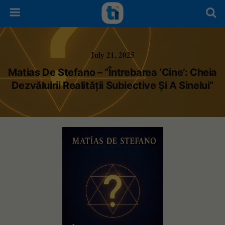
July 21, 2025
Matias De Stefano – “Întrebarea ‘Cine’: Cheia
Dezvăluirii Realității Subiective Și A Sinelui”