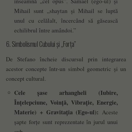
înseamnă „cel opus”. Samael (ego-ul) și
Mihail sunt „shaytan și Mihail se luptă
unul cu celălalt, încercând să găsească
echilibrul între amândoi.”
6. Simbolismul Cubului și „Forța”
De Stefano încheie discursul prin integrarea
acestor concepte într-un simbol geometric și un
concept cultural.
Cele șase arhangheli (Iubire,
Înțelepciune, Voință, Vibrație, Energie,
Materie) + Gravitația (Ego-ul):
Aceste
șapte forțe sunt reprezentate în jurul unui
cub.