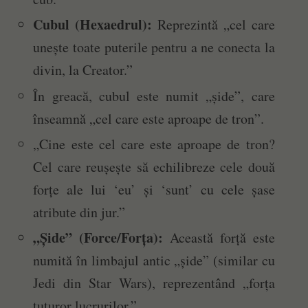
Cubul (Hexaedrul):
Reprezintă „cel care
unește toate puterile pentru a ne conecta la
divin, la Creator.”
În greacă, cubul este numit „șide”, care
înseamnă „cel care este aproape de tron”.
„Cine este cel care este aproape de tron?
Cel care reușește să echilibreze cele două
forțe ale lui ‘eu’ și ‘sunt’ cu cele șase
atribute din jur.”
„Șide” (Force/Forța):
Această forță este
numită în limbajul antic „șide” (similar cu
Jedi din Star Wars), reprezentând „forța
tuturor lucrurilor.”