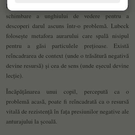
Reîncadrarea (reframing) este procesul de
schimbare a unghiului de vedere pentru a
descoperi darul ascuns într-o problemă. Lubeck
folosește metafora aurarului care spală nisipul
pentru a găsi particulele prețioase. Există
reîncadrarea de context (unde o trăsătură negativă
devine resursă) și cea de sens (unde eșecul devine
lecție).
Încăpățânarea unui copil, percepută ca o
problemă acasă, poate fi reîncadrată ca o resursă
vitală de rezistență în fața presiunilor negative ale
anturajului la școală.