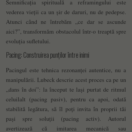
Semnificația spirituală a reframingului este
vederea vieții ca un șir de daruri, nu de pedepse.
Atunci când ne întrebăm „ce dar se ascunde
aici?”, transformăm obstacolul într-o treaptă spre
evoluția sufletului.
Pacing: Construirea punților între inimi
Pacingul este tehnica rezonanței autentice, nu a
manipulării. Lubeck descrie acest proces ca pe un
„dans în doi”: la început te lași purtat de ritmul
celuilalt (pacing pasiv), pentru ca apoi, odată
stabilită legătura, să îl poți invita în proprii tăi
pași spre soluții (pacing activ). Autorul
avertizează că imitarea mecanică sau