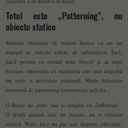
realității s-ar dizolva în neant.
Totul este „Patterning”, nu
obiecte statice
Suntem obișnuiți să vedem lumea ca pe un
depozit de obiecte solide, de substantive. Însă,
dacă privim cu ochiul unui filosof și al unui
fizician, observăm că realitatea este mai degrabă
un verb, o activitate continuă. Watts folosește
termenul de
patterning
(structurare activă).
O floare nu „este” pur și simplu; ea „înflorește”.
O ființă umană este un proces, nu o entitate
statică. Watts face un pas mai departe, oferindu-