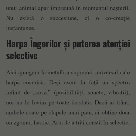
unui animal apar împreună în momentul nașterii.
Nu există o succesiune, ci o co-creație
instantanee.
Harpa Îngerilor și puterea atenției
selective
Aici ajungem la metafora supremă: universul ca o
harpă cosmică. Deși avem în față un spectru
infinit de „corzi” (posibilități, sunete, vibrații),
noi nu le lovim pe toate deodată. Dacă ai trânti
ambele coate pe clapele unui pian, ai obține doar
un zgomot haotic. Arta de a trăi constă în selecție.