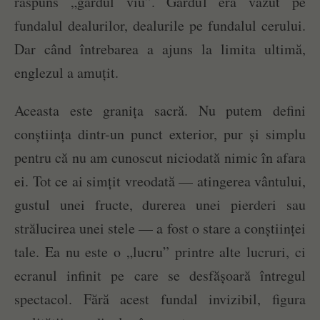
răspuns „gardul viu”. Gardul era văzut pe
fundalul dealurilor, dealurile pe fundalul cerului.
Dar când întrebarea a ajuns la limita ultimă,
englezul a amuțit.
Aceasta este granița sacră. Nu putem defini
conștiința dintr-un punct exterior, pur și simplu
pentru că nu am cunoscut niciodată nimic în afara
ei. Tot ce ai simțit vreodată — atingerea vântului,
gustul unei fructe, durerea unei pierderi sau
strălucirea unei stele — a fost o stare a conștiinței
tale. Ea nu este o „lucru” printre alte lucruri, ci
ecranul infinit pe care se desfășoară întregul
spectacol. Fără acest fundal invizibil, figura