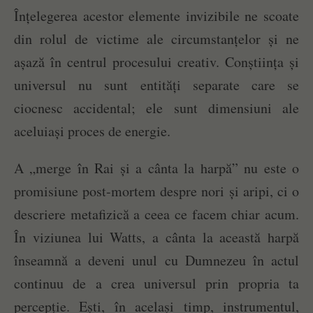
Înțelegerea acestor elemente invizibile ne scoate
din rolul de victime ale circumstanțelor și ne
așază în centrul procesului creativ. Conștiința și
universul nu sunt entități separate care se
ciocnesc accidental; ele sunt dimensiuni ale
aceluiași proces de energie.
A „merge în Rai și a cânta la harpă” nu este o
promisiune post-mortem despre nori și aripi, ci o
descriere metafizică a ceea ce facem chiar acum.
În viziunea lui Watts, a cânta la această harpă
înseamnă a deveni unul cu Dumnezeu în actul
continuu de a crea universul prin propria ta
percepție. Ești, în același timp, instrumentul,