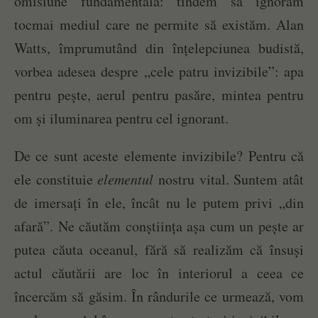
omisiune fundamentală: tindem să ignorăm
tocmai mediul care ne permite să existăm. Alan
Watts, împrumutând din înțelepciunea budistă,
vorbea adesea despre „cele patru invizibile”: apa
pentru pește, aerul pentru pasăre, mintea pentru
om și iluminarea pentru cel ignorant.
De ce sunt aceste elemente invizibile? Pentru că
ele constituie
elementul
nostru vital. Suntem atât
de imersați în ele, încât nu le putem privi „din
afară”. Ne căutăm conștiința așa cum un pește ar
putea căuta oceanul, fără să realizăm că însuși
actul căutării are loc în interiorul a ceea ce
încercăm să găsim. În rândurile ce urmează, vom