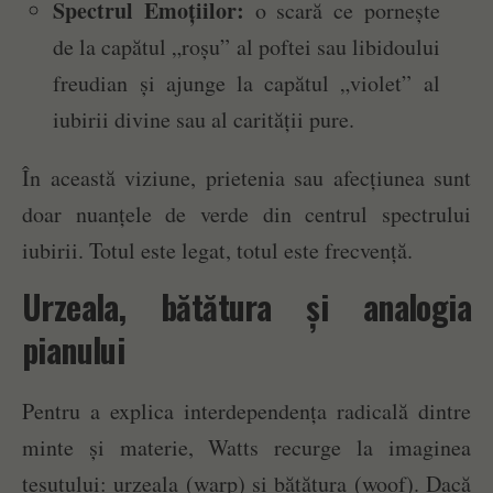
Spectrul Emoțiilor:
o scară ce pornește
de la capătul „roșu” al poftei sau libidoului
freudian și ajunge la capătul „violet” al
iubirii divine sau al carității pure.
În această viziune, prietenia sau afecțiunea sunt
doar nuanțele de verde din centrul spectrului
iubirii. Totul este legat, totul este frecvență.
Urzeala, bătătura și analogia
pianului
Pentru a explica interdependența radicală dintre
minte și materie, Watts recurge la imaginea
țesutului: urzeala (warp) și bătătura (woof). Dacă