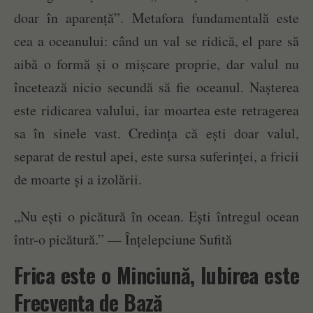
doar în aparență”. Metafora fundamentală este
cea a oceanului: când un val se ridică, el pare să
aibă o formă și o mișcare proprie, dar valul nu
încetează nicio secundă să fie oceanul. Nașterea
este ridicarea valului, iar moartea este retragerea
sa în sinele vast. Credința că ești doar valul,
separat de restul apei, este sursa suferinței, a fricii
de moarte și a izolării.
„Nu ești o picătură în ocean. Ești întregul ocean
într-o picătură.” — Înțelepciune Sufită
Frica este o Minciună, Iubirea este
Frecvența de Bază