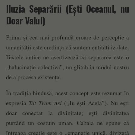
Iluzia Separării (Ești Oceanul, nu
Doar Valul)
Prima și cea mai profundă eroare de percepție a
umanității este credința că suntem entități izolate.
Textele antice ne avertizează că separarea este o
„halucinație colectivă”, un glitch în modul nostru
de a procesa existența.
În tradiția hindusă, acest concept este rezumat în
expresia
Tat Tvam Asi
(„Tu ești Acela”). Nu ești
doar conectat la divinitate; ești divinitatea
purtând un costum uman. Cabala ne spune că
întreaga creație este o „emanație unică, divizată