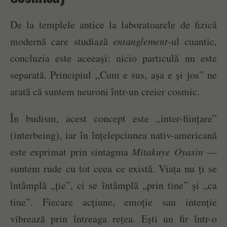
De la templele antice la laboratoarele de fizică
modernă care studiază
entanglement
-ul cuantic,
concluzia este aceeași: nicio particulă nu este
separată. Principiul „Cum e sus, așa e și jos” ne
arată că suntem neuroni într-un creier cosmic.
În budism, acest concept este „inter-ființare”
(interbeing), iar în înțelepciunea nativ-americană
este exprimat prin sintagma
Mitakuye Oyasin
—
suntem rude cu tot ceea ce există. Viața nu ți se
întâmplă „ție”, ci se întâmplă „prin tine” și „ca
tine”. Fiecare acțiune, emoție sau intenție
vibrează prin întreaga rețea. Ești un fir într-o