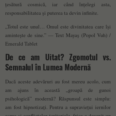
țesătură cosmică, iar când înțelegi asta,
responsabilitatea și puterea ta devin infinite.
„Totul este unul… Omul este divinitatea care își
amintește de sine.” — Text Mayaș (Popol Vuh) /
Emerald Tablet
De ce am Uitat? Zgomotul vs.
Semnalul în Lumea Modernă
Dacă aceste adevăruri au fost mereu acolo, cum
am ajuns în această „groapă de gunoi
psihologică” modernă? Răspunsul este simplu:
am fost hipnotizați. Pentru a supraviețui iernilor
aspre și conflictelor teritoriale, frica a devenit un