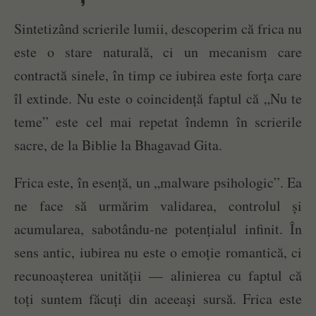
Sintetizând scrierile lumii, descoperim că frica nu
este o stare naturală, ci un mecanism care
contractă sinele, în timp ce iubirea este forța care
îl extinde. Nu este o coincidență faptul că „Nu te
teme” este cel mai repetat îndemn în scrierile
sacre, de la Biblie la Bhagavad Gita.
Frica este, în esență, un „malware psihologic”. Ea
ne face să urmărim validarea, controlul și
acumularea, sabotându-ne potențialul infinit. În
sens antic, iubirea nu este o emoție romantică, ci
recunoașterea unității — alinierea cu faptul că
toți suntem făcuți din aceeași sursă. Frica este