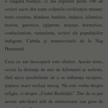
o singură tradiție, ci am explorat peste 190 de
scrieri sacre din toate colțurile civilizației umane:
texte creștine, hinduse, budiste, iudaice, islamice,
taoiste, gnostice, egiptene, mayașe, hermetice,
confucianiste, sumeriene, scrieri ale populațiilor
indigene, Cabala și manuscrisele de la Nag
Hammadi.
Ceea ce am descoperit este uluitor. Aceste texte,
scrise la distanțe de mii de kilometri și milenii,
fără nicio posibilitate de a se influența reciproc,
șoptesc exact același mesaj. Nu este vorba despre
religie, ci despre „Codul Realității”. Dar de ce par
aceste adevăruri atât de misterioase sau greu de