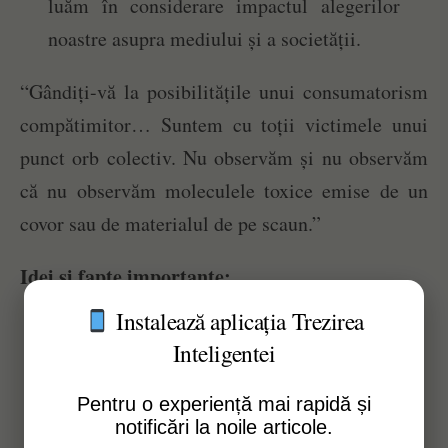
luăm în considerare impactul alegerilor
noastre asupra mediului și a societății.
“Gândiți-vă la posibilitățile unui consumatorism
compătimitor… Suntem cu toții victimele unui
punct orb colectiv. Nu observăm și nu observăm
că nu observăm moleculele toxice emise de un
covor sau de materialul de pe scaun.”
Idei și fapte importante:
Instalează aplicația Trezirea
Studiul de la Seminarul Teologic Princeton
Inteligentei
care demonstrează că factorul determinant
în ajutarea unui străin aflat în nevoie este
Pentru o experiență mai rapidă și
timpul pe care credem că îl avem la
notificări la noile articole.