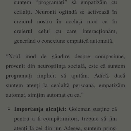
suntem “programați” să empatizăm cu
ceilalți. Neuronii oglindă se activează în
creierul nostru în același mod ca în
creierul celui cu care interacționăm,
generând o conexiune empatică automată.
“Noul mod de gândire despre compasiune,
provenit din neuroștiința socială, este că suntem
programați implicit să ajutăm. Adică, dacă
suntem atenți la cealaltă persoană, empatizăm
automat, simțim automat cu ea.”
Importanța atenției:
Goleman susține că
pentru a fi compătimitori, trebuie să fim
atenți la cei din jur. Adesea, suntem prinși