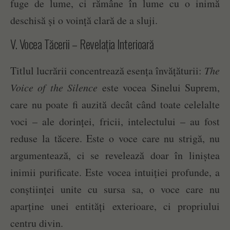
fuge de lume, ci rămâne în lume cu o inimă
deschisă și o voință clară de a sluji.
V. Vocea Tăcerii – Revelația Interioară
Titlul lucrării concentrează esența învățăturii:
The
Voice of the Silence
este vocea Sinelui Suprem,
care nu poate fi auzită decât când toate celelalte
voci – ale dorinței, fricii, intelectului – au fost
reduse la tăcere. Este o voce care nu strigă, nu
argumentează, ci se revelează doar în liniștea
inimii purificate. Este vocea intuiției profunde, a
conștiinței unite cu sursa sa, o voce care nu
aparține unei entități exterioare, ci propriului
centru divin.