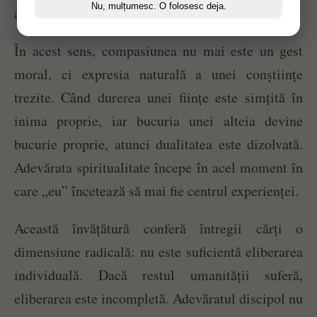
Nu, mulțumesc. O folosesc deja.
același Sine Universal.
În acest sens, compasiunea nu mai este un gest
moral, ci expresia naturală a unei conștiințe
trezite. Când durerea unei ființe este simțită în
inima proprie, iar bucuria unei alteia devine
bucurie proprie, atunci dualitatea este dizolvată.
Adevărata spiritualitate începe în acel moment în
care „eu” încetează să mai fie centrul experienței.
Această învățătură conferă întregii cărți o
dimensiune radicală: nu este suficientă eliberarea
individuală. Dacă restul umanității suferă,
eliberarea este incompletă. Adevăratul discipol nu