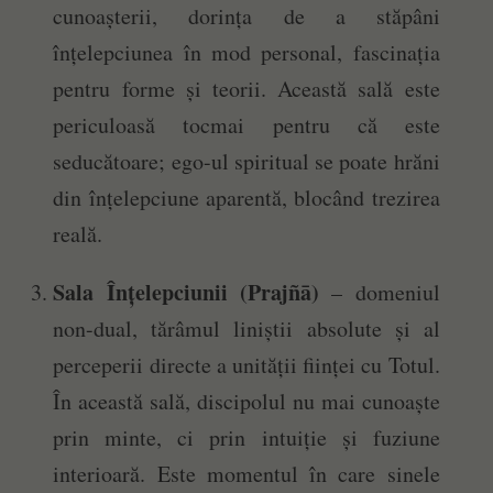
cunoașterii, dorința de a stăpâni
înțelepciunea în mod personal, fascinația
pentru forme și teorii. Această sală este
periculoasă tocmai pentru că este
seducătoare; ego-ul spiritual se poate hrăni
din înțelepciune aparentă, blocând trezirea
reală.
Sala Înțelepciunii (Prajñā)
– domeniul
non-dual, tărâmul liniștii absolute și al
perceperii directe a unității ființei cu Totul.
În această sală, discipolul nu mai cunoaște
prin minte, ci prin intuiție și fuziune
interioară. Este momentul în care sinele