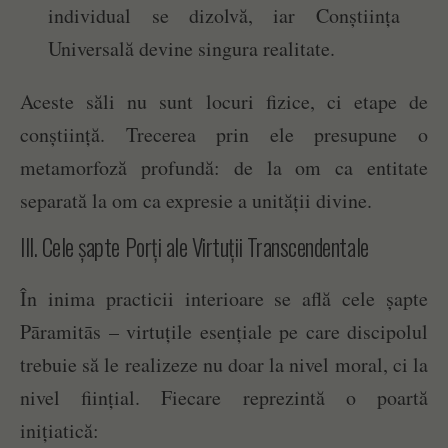
individual se dizolvă, iar Conștiința
Universală devine singura realitate.
Aceste săli nu sunt locuri fizice, ci etape de
conștiință. Trecerea prin ele presupune o
metamorfoză profundă: de la om ca entitate
separată la om ca expresie a unității divine.
III. Cele șapte Porți ale Virtuții Transcendentale
În inima practicii interioare se află cele șapte
Pāramitās – virtuțile esențiale pe care discipolul
trebuie să le realizeze nu doar la nivel moral, ci la
nivel ființial. Fiecare reprezintă o poartă
inițiatică: