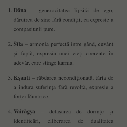
Dāna
– generozitatea lipsită de ego,
dăruirea de sine fără condiții, ca expresie a
compasiunii pure.
Śīla
– armonia perfectă între gând, cuvânt
și faptă, expresia unei vieți coerente în
adevăr, care stinge karma.
Kṣānti
– răbdarea necondiționată, tăria de
a îndura suferința fără revoltă, expresie a
forței lăuntrice.
Vairāgya
– detașarea de dorințe și
identificări, eliberarea de dualitatea