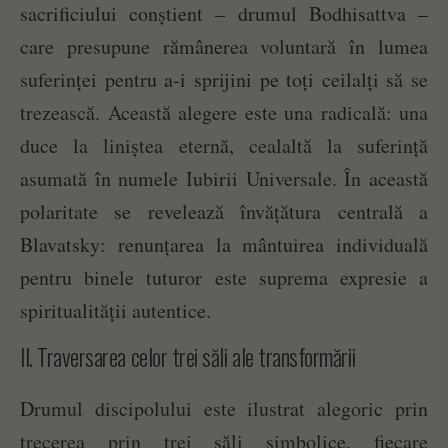
sacrificiului conștient – drumul Bodhisattva –
care presupune rămânerea voluntară în lumea
suferinței pentru a-i sprijini pe toți ceilalți să se
trezească. Această alegere este una radicală: una
duce la liniștea eternă, cealaltă la suferință
asumată în numele Iubirii Universale. În această
polaritate se revelează învățătura centrală a
Blavatsky: renunțarea la mântuirea individuală
pentru binele tuturor este suprema expresie a
spiritualității autentice.
II. Traversarea celor trei săli ale transformării
Drumul discipolului este ilustrat alegoric prin
trecerea prin trei săli simbolice, fiecare