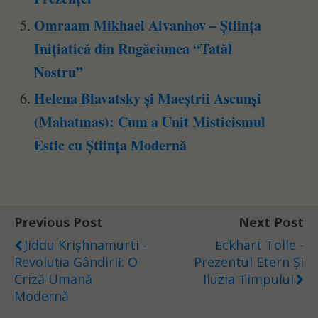
Omraam Mikhael Aivanhov – Știința
Inițiatică din Rugăciunea “Tatăl
Nostru”
Helena Blavatsky și Maeștrii Ascunși
(Mahatmas): Cum a Unit Misticismul
Estic cu Știința Modernă
Previous Post
Next Post
Jiddu Krișhnamurti -
Eckhart Tolle -
Revoluția Gândirii: O
Prezentul Etern Și
Criză Umană
Iluzia Timpului
Modernă