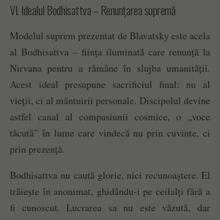
VI. Idealul Bodhisattva – Renunțarea supremă
Modelul suprem prezentat de Blavatsky este acela
al Bodhisattva – ființa iluminată care renunță la
Nirvana pentru a rămâne în slujba umanității.
Acest ideal presupune sacrificiul final: nu al
vieții, ci al mântuirii personale. Discipolul devine
astfel canal al compasiunii cosmice, o „voce
tăcută” în lume care vindecă nu prin cuvinte, ci
prin prezență.
Bodhisattva nu caută glorie, nici recunoaștere. El
trăiește în anonimat, ghidându-i pe ceilalți fără a
fi cunoscut. Lucrarea sa nu este văzută, dar