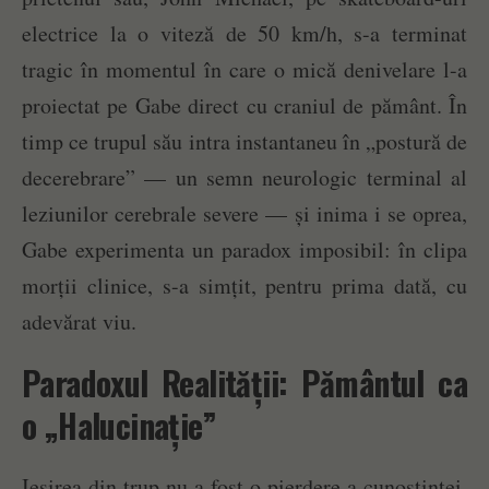
electrice la o viteză de 50 km/h, s-a terminat
tragic în momentul în care o mică denivelare l-a
proiectat pe Gabe direct cu craniul de pământ. În
timp ce trupul său intra instantaneu în „postură de
decerebrare” — un semn neurologic terminal al
leziunilor cerebrale severe — și inima i se oprea,
Gabe experimenta un paradox imposibil: în clipa
morții clinice, s-a simțit, pentru prima dată, cu
adevărat viu.
Paradoxul Realității: Pământul ca
o „Halucinație”
Ieșirea din trup nu a fost o pierdere a cunoștinței,