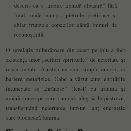
descris ca o „iubire lichidă albastră” fără
fund, unde munții, pietrele prețioase și
chiar frunzele copacilor cântă imnuri de
recunoștință.
O revelație tulburătoare din acest periplu a fost
existența unor „seifuri spirituale” de neiertare și
resentimente. Acestea nu sunt simple emoții, ci
bariere metafizice. Gabe a văzut cum entitățile
întunecate se „hrănesc” (feast) cu trauma și
amărăciunea pe care oamenii aleg să le păstreze,
transformând neiertarea într-un lanț energetic
care blochează lumina.