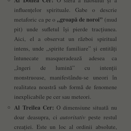
Al Doilea Cer:
O sferă a haosului și a
influențelor spirituale. Gabe o descrie
„groapă de noroi”
metaforic ca pe o
(mud
pit) unde sufletul își pierde tracțiunea.
Aici, el a observat un război spiritual
intens, unde „spirite familiare” și entități
întunecate masqueradează adesea ca
„îngeri de lumină” cu intenții
monstruoase, manifestându-se uneori în
realitatea noastră sub formă de fenomene
inexplicabile pe cer sau meteori.
Al Treilea Cer:
O dimensiune situată nu
doar deasupra, ci
autoritativ
peste restul
creației. Este un loc al ordinii absolute,