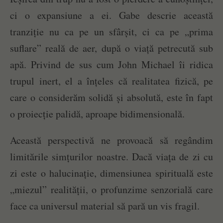
ci o expansiune a ei. Gabe descrie această
tranziție nu ca pe un sfârșit, ci ca pe „prima
suflare” reală de aer, după o viață petrecută sub
apă. Privind de sus cum John Michael îi ridica
trupul inert, el a înțeles că realitatea fizică, pe
care o considerăm solidă și absolută, este în fapt
o proiecție palidă, aproape bidimensională.
Această perspectivă ne provoacă să regândim
limitările simțurilor noastre. Dacă viața de zi cu
zi este o halucinație, dimensiunea spirituală este
„miezul” realității, o profunzime senzorială care
face ca universul material să pară un vis fragil.