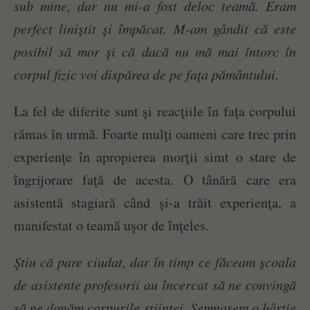
sub mine, dar nu mi-a fost deloc teamă. Eram
perfect liniştit şi împăcat. M-am gândit că este
posibil să mor şi că dacă nu mă mai întorc în
corpul fizic voi dispărea de pe faţa pământului.
La fel de diferite sunt şi reacţiile în faţa corpului
rămas în urmă. Foarte mulţi oameni care trec prin
experienţe în apropierea morţii simt o stare de
îngrijorare faţă de acesta. O tânără care era
asistentă stagiară când şi-a trăit experienţa, a
manifestat o teamă uşor de înţeles.
Ştiu că pare ciudat, dar în timp ce făceam şcoala
de asistente profesorii au încercat să ne convingă
să ne donăm corpurile ştiinţei. Semnasem o hârtie