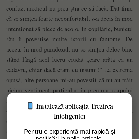
confuz, medicul nu prea ştia ce să facă. Dat fiind
că se simţea foarte neconfortabil, s-a decis în mod
intenţionat să plece de acolo. In copilărie, bunicul
său îi povestise multe istorii cu fantome. De
aceea, în mod paradoxal, nu se simţea deloc bine
stând lângă acel lucru ciudat „care arăta ca un
cadavru, chiar dacă eram eu însumi!” La extrema
opusă, alte persoane mi-au povestit că nu au trăit
niciun sentiment particular în preajma corpului
lor. Spre exemplu, o femeie care a suferit un atac
Instalează aplicația Trezirea
de cord şi care era convinsă că a murit a simţit că
Inteligentei
este trasă prin întuneric departe de corpul ei. Iată
ce povesteşte ea:
Pentru o experiență mai rapidă și
notificări la noile articole.