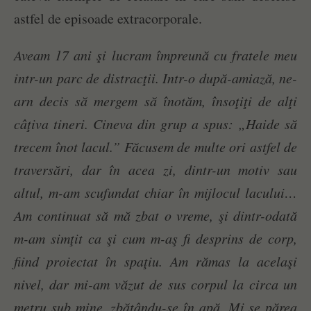
astfel de episoade extracorporale.
Aveam 17 ani şi lucram împreună cu fratele meu
intr-un parc de distracţii. Intr-o după-amiază, ne-
arn decis să mergem să înotăm, însoţiţi de alţi
câţiva tineri. Cineva din grup a spus: „Haide să
trecem înot lacul.” Făcusem de multe ori astfel de
traversări, dar în acea zi, dintr-un motiv sau
altul, m-am scufundat chiar în mijlocul lacului…
Am continuat să mă zbat o vreme, şi dintr-odată
m-am simţit ca şi cum m-aş fi desprins de corp,
fiind proiectat în spaţiu. Am rămas la acelaşi
nivel, dar mi-am văzut de sus corpul la circa un
metru sub mine, zbătându-se în apă. Mi se părea