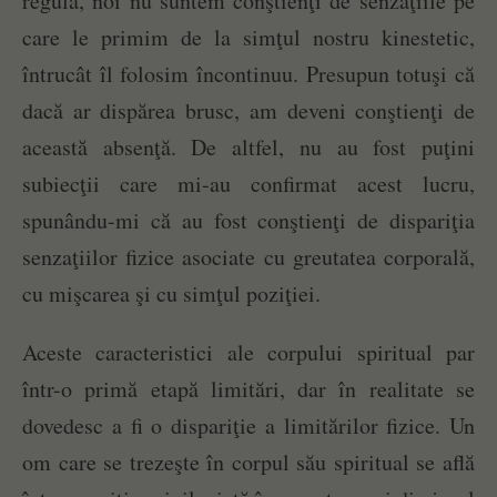
regulă, noi nu suntem conştienţi de senzaţiile pe
care le primim de la simţul nostru kinestetic,
întrucât îl folosim încontinuu. Presupun totuşi că
dacă ar dispărea brusc, am deveni conştienţi de
această absenţă. De altfel, nu au fost puţini
subiecţii care mi-au confirmat acest lucru,
spunându-mi că au fost conştienţi de dispariţia
senzaţiilor fizice asociate cu greutatea corporală,
cu mişcarea şi cu simţul poziţiei.
Aceste caracteristici ale corpului spiritual par
într-o primă etapă limitări, dar în realitate se
dovedesc a fi o dispariţie a limitărilor fizice. Un
om care se trezeşte în corpul său spiritual se află