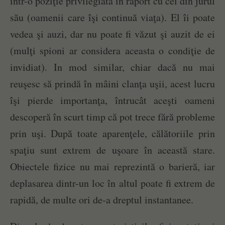
într-o poziţie privilegiată în raport cu cei din jurul
său (oamenii care îşi continuă viaţa). El îi poate
vedea şi auzi, dar nu poate fi văzut şi auzit de ei
(mulţi spioni ar considera aceasta o condiţie de
invidiat). In mod similar, chiar dacă nu mai
reuşesc să prindă în mâini clanţa uşii, acest lucru
îşi pierde importanţa, întrucât aceşti oameni
descoperă în scurt timp că pot trece fără probleme
prin uşi. După toate aparenţele, călătoriile prin
spaţiu sunt extrem de uşoare în această stare.
Obiectele fizice nu mai reprezintă o barieră, iar
deplasarea dintr-un loc în altul poate fi extrem de
rapidă, de multe ori de-a dreptul instantanee.