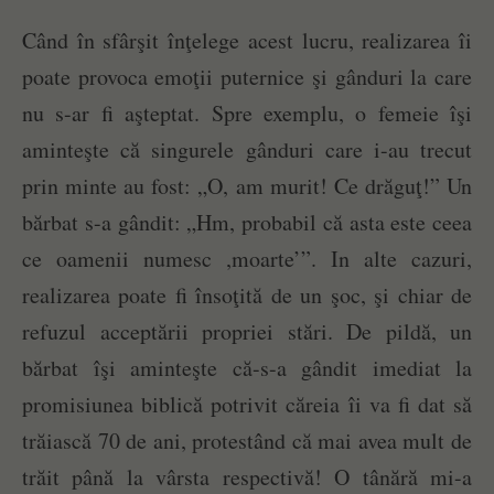
Când în sfârşit înţelege acest lucru, realizarea îi
poate provoca emoţii puternice şi gânduri la care
nu s-ar fi aşteptat. Spre exemplu, o femeie îşi
aminteşte că singurele gânduri care i-au trecut
prin minte au fost: „O, am murit! Ce drăguţ!” Un
bărbat s-a gândit: „Hm, probabil că asta este ceea
ce oamenii numesc ,moarte’”. In alte cazuri,
realizarea poate fi însoţită de un şoc, şi chiar de
refuzul acceptării propriei stări. De pildă, un
bărbat îşi aminteşte că-s-a gândit imediat la
promisiunea biblică potrivit căreia îi va fi dat să
trăiască 70 de ani, protestând că mai avea mult de
trăit până la vârsta respectivă! O tânără mi-a