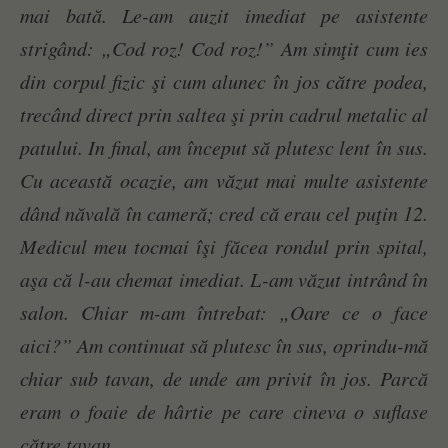
mai bată. Le-am auzit imediat pe asistente
strigând: „Cod roz! Cod roz!” Am simţit cum ies
din corpul fizic şi cum alunec în jos către podea,
trecând direct prin saltea şi prin cadrul metalic al
patului. In final, am început să plutesc lent în sus.
Cu această ocazie, am văzut mai multe asistente
dând năvală în cameră; cred că erau cel puţin 12.
Medicul meu tocmai îşi făcea rondul prin spital,
aşa că l-au chemat imediat. L-am văzut intrând în
salon. Chiar m-am întrebat: „Oare ce o face
aici?” Am continuat să plutesc în sus, oprindu-mă
chiar sub tavan, de unde am privit în jos. Parcă
eram o foaie de hârtie pe care cineva o suflase
către tavan.