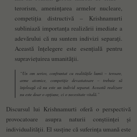
terorism, amenințarea armelor nucleare,
competiția distructivă – Krishnamurti
subliniază importanța realizării imediate a
adevărului că nu suntem indivizi separați.
Această înțelegere este esențială pentru
supraviețuirea umanității.
“Un om serios, confruntat cu realitățile lumii – teroare,
arme atomice, competiție devastatoare – trebuie să
înțeleagă că nu este un individ separat. Această realizare
nu este doar o opțiune, ci o necesitate vitală.”
Discursul lui Krishnamurti oferă o perspectivă
provocatoare asupra naturii conștiinței și
individualității. El susține că suferința umană este