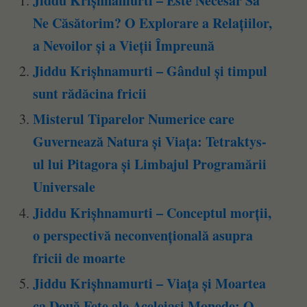
Jiddu Krișhnamurti – Este Necesar Să
Ne Căsătorim? O Explorare a Relațiilor,
a Nevoilor și a Vieții Împreună
Jiddu Krișhnamurti – Gândul și timpul
sunt rădăcina fricii
Misterul Tiparelor Numerice care
Guvernează Natura și Viața: Tetraktys-
ul lui Pitagora și Limbajul Programării
Universale
Jiddu Krișhnamurti – Conceptul morții,
o perspectivă neconvențională asupra
fricii de moarte
Jiddu Krișhnamurti – Viața și Moartea
ca Două Fețe ale Aceleiași Monede: O