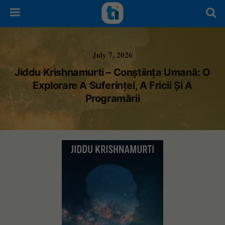
July 7, 2026
Jiddu Krishnamurti – Conștiința Umană: O
Explorare A Suferinței, A Fricii Și A
Programării