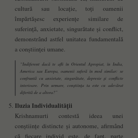
cultură sau locație, toți oamenii
împărtășesc experiențe similare de
suferință, anxietate, singurătate și conflict,
demonstrând astfel unitatea fundamentală
a conștiinței umane.
“Indiferent dacă te afli în Orientul Apropiat, în India,
America sau Europa, oamenii suferă în mod similar: se
confruntă cu anxietate, singurătate, depresie și conflicte
interioare. Prin urmare, conștiința ta este cu adevărat
diferită de a altora?”
Iluzia Individualității
Krishnamurti contestă ideea unei
conștiințe distincte și autonome, afirmând
că fiecare individ este, de fapt, parte