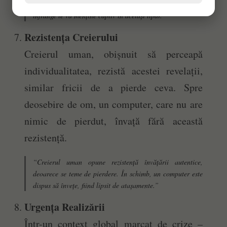
ruperea programului. În schimb, orice efort voit de a-l
înfrânge te va menține captiv în același tipar.”
Rezistența Creierului
Creierul uman, obișnuit să perceapă
individualitatea, rezistă acestei revelații,
similar fricii de a pierde ceva. Spre
deosebire de om, un computer, care nu are
nimic de pierdut, învață fără această
rezistență.
“Creierul uman opune rezistență învățării autentice,
deoarece se teme de pierdere. În schimb, un computer este
dispus să învețe, fiind lipsit de atașamente.”
Urgența Realizării
Într-un context global marcat de crize –