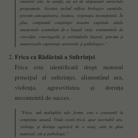
omenirii este, în esență, un set de răspunsuri senzoriale
programate. Acestea includ reflexe biologice esențiale,
precum autoapărarea, foamea, respirația inconștientă. În
plus, conținutul conștiinței noastre cuprinde rănile
emoționale acumulate de-a lungul vieții, sentimentele de
vinovăție, convingerile și certitudinile iluzorii, precum și
numeroasele experiențe senzoriale și psihologice.”
Frica ca Rădăcină a Suferinței
Frica este identificată drept motorul
principal al suferinței, alimentând ura,
violența, agresivitatea și dorința
necontenită de succes.
“Frica, sub multiplele sale forme, este o constantă în
conștiința umană. Unde există frică, apar inevitabil ura,
violența și dorința agresivă de a reuși, atât în plan
material, cât și psihologic.”