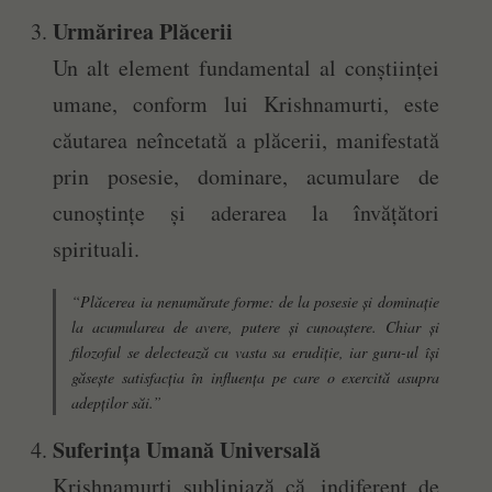
Urmărirea Plăcerii
Un alt element fundamental al conștiinței
umane, conform lui Krishnamurti, este
căutarea neîncetată a plăcerii, manifestată
prin posesie, dominare, acumulare de
cunoștințe și aderarea la învățători
spirituali.
“Plăcerea ia nenumărate forme: de la posesie și dominație
la acumularea de avere, putere și cunoaștere. Chiar și
filozoful se delectează cu vasta sa erudiție, iar guru-ul își
găsește satisfacția în influența pe care o exercită asupra
adepților săi.”
Suferința Umană Universală
Krishnamurti subliniază că, indiferent de