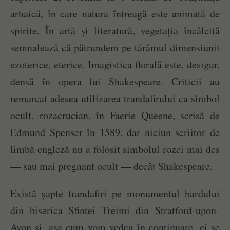
arhaică, în care natura întreagă este animată de
spirite. În artă și literatură, vegetația încâlcită
semnalează că pătrundem pe tărâmul dimensiunii
ezoterice, eterice. Imagistica florală este, desigur,
densă în opera lui Shakespeare. Criticii au
remarcat adesea utilizarea trandafirului ca simbol
ocult, rozacrucian, în Faerie Queene, scrisă de
Edmund Spenser în 1589, dar niciun scriitor de
limbă engleză nu a folosit simbolul rozei mai des
— sau mai pregnant ocult — decât Shakespeare.
Există șapte trandafiri pe monumentul bardului
din biserica Sfintei Treimi din Stratford-upon-
Avon și, așa cum vom vedea în continuare, ei se