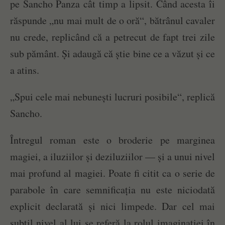
pe Sancho Panza cât timp a lipsit. Când acesta îi
răspunde „nu mai mult de o oră“, bătrânul cavaler
nu crede, replicând că a petrecut de fapt trei zile
sub pământ. Și adaugă că știe bine ce a văzut și ce
a atins.
„Spui cele mai nebunești lucruri posibile“, replică
Sancho.
Întregul roman este o broderie pe marginea
magiei, a iluziilor și deziluziilor — și a unui nivel
mai profund al magiei. Poate fi citit ca o serie de
parabole în care semnificația nu este niciodată
explicit declarată și nici limpede. Dar cel mai
subtil nivel al lui se referă la rolul imaginației în