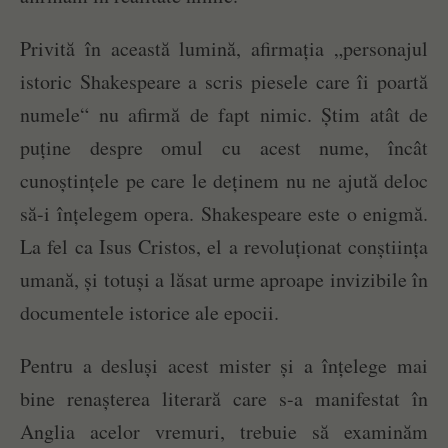
Privită în această lumină, afirmația „personajul
istoric Shakespeare a scris piesele care îi poartă
numele“ nu afirmă de fapt nimic. Știm atât de
puține despre omul cu acest nume, încât
cunoștințele pe care le deținem nu ne ajută deloc
să-i înțelegem opera. Shakespeare este o enigmă.
La fel ca Isus Cristos, el a revoluționat conștiința
umană, și totuși a lăsat urme aproape invizibile în
documentele istorice ale epocii.
Pentru a desluși acest mister și a înțelege mai
bine renașterea literară care s-a manifestat în
Anglia acelor vremuri, trebuie să examinăm