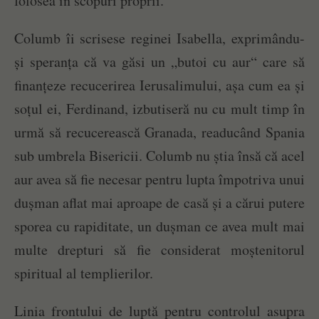
folosea în scopuri proprii.
Columb îi scrisese reginei Isabella, exprimându-
și speranța că va găsi un „butoi cu aur“ care să
finanțeze recucerirea Ierusalimului, așa cum ea și
soțul ei, Ferdinand, izbutiseră nu cu mult timp în
urmă să recucerească Granada, readucând Spania
sub umbrela Bisericii. Columb nu știa însă că acel
aur avea să fie necesar pentru lupta împotriva unui
dușman aflat mai aproape de casă și a cărui putere
sporea cu rapiditate, un dușman ce avea mult mai
multe drepturi să fie considerat moștenitorul
spiritual al templierilor.
Linia frontului de luptă pentru controlul asupra