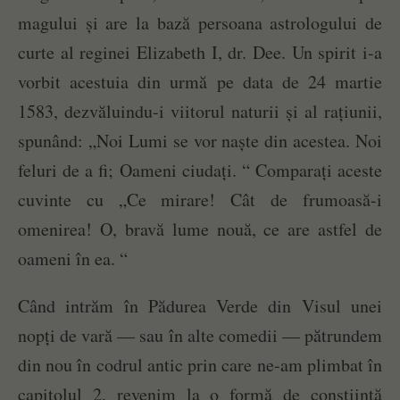
magului și are la bază persoana astrologului de
curte al reginei Elizabeth I, dr. Dee. Un spirit i-a
vorbit acestuia din urmă pe data de 24 martie
1583, dezvăluindu-i viitorul naturii și al rațiunii,
spunând: „Noi Lumi se vor naște din acestea. Noi
feluri de a fi; Oameni ciudați. “ Comparați aceste
cuvinte cu „Ce mirare! Cât de frumoasă-i
omenirea! O, bravă lume nouă, ce are astfel de
oameni în ea. “
Când intrăm în Pădurea Verde din Visul unei
nopți de vară — sau în alte comedii — pătrundem
din nou în codrul antic prin care ne-am plimbat în
capitolul 2, revenim la o formă de conștiință