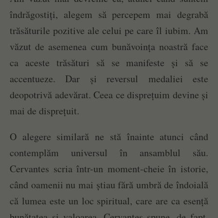
îndrăgostiți, alegem să percepem mai degrabă
trăsăturile pozitive ale celui pe care îl iubim. Am
văzut de asemenea cum bunăvoința noastră face
ca aceste trăsături să se manifeste și să se
accentueze. Dar și reversul medaliei este
deopotrivă adevărat. Ceea ce disprețuim devine și
mai de disprețuit.
O alegere similară ne stă înainte atunci când
contemplăm universul în ansamblul său.
Cervantes scria într-un moment-cheie în istorie,
când oamenii nu mai știau fără umbră de îndoială
că lumea este un loc spiritual, care are ca esență
bunătatea și valoarea. Cervantes spune, de fapt,