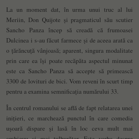
La un moment dat, în urma unui truc al lui
Meriin, Don Quijote și pragmaticul său scutier
Sancho Panza încep să creadă că frumoasei
Dulcinea i s-au făcut farmece și de aceea arată ca
o țărăncuță vânjoasă; aparent, singura modalitate
prin care ea își poate recăpăta aspectul minunat
este ca Sancho Panza să accepte să primească
3300 de lovituri de bici. Vom reveni în scurt timp
pentru a examina semnificația numărului 33.
În centrul romanului se află de fapt relatarea unei
inițieri, ce marchează punctul în care comedia
ușoară dispare și lasă în loc ceva mult mai
ambiguu și mai tulburător. Este vorba despre