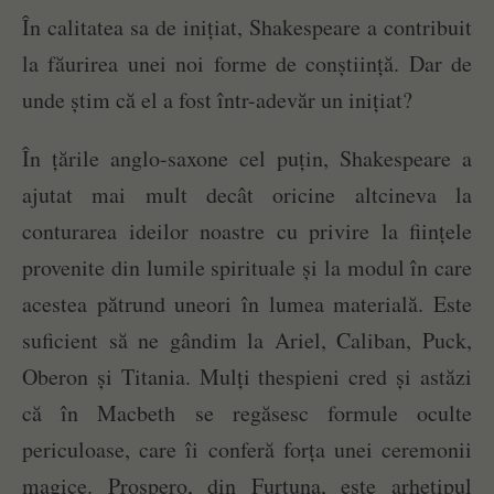
În calitatea sa de inițiat, Shakespeare a contribuit
la făurirea unei noi forme de conștiință. Dar de
unde știm că el a fost într-adevăr un inițiat?
În țările anglo-saxone cel puțin, Shakespeare a
ajutat mai mult decât oricine altcineva la
conturarea ideilor noastre cu privire la ființele
provenite din lumile spirituale și la modul în care
acestea pătrund uneori în lumea materială. Este
suficient să ne gândim la Ariel, Caliban, Puck,
Oberon și Titania. Mulți thespieni cred și astăzi
că în Macbeth se regăsesc formule oculte
periculoase, care îi conferă forța unei ceremonii
magice. Prospero, din Furtuna, este arhetipul