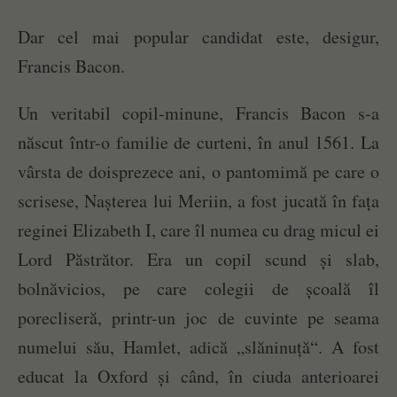
Dar cel mai popular candidat este, desigur,
Francis Bacon.
Un veritabil copil-minune, Francis Bacon s-a
născut într-o familie de curteni, în anul 1561. La
vârsta de doisprezece ani, o pantomimă pe care o
scrisese, Nașterea lui Meriin, a fost jucată în fața
reginei Elizabeth I, care îl numea cu drag micul ei
Lord Păstrător. Era un copil scund și slab,
bolnăvicios, pe care colegii de școală îl
porecliseră, printr-un joc de cuvinte pe seama
numelui său, Hamlet, adică „slăninuță“. A fost
educat la Oxford și când, în ciuda anterioarei