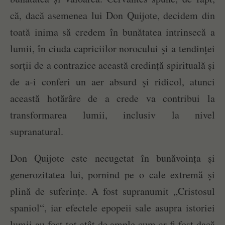
că, dacă asemenea lui Don Quijote, decidem din
toată inima să credem în bunătatea intrinsecă a
lumii, în ciuda capriciilor norocului și a tendinței
sorții de a contrazice această credință spirituală și
de a-i conferi un aer absurd și ridicol, atunci
această hotărâre de a crede va contribui la
transformarea lumii, inclusiv la nivel
supranatural.
Don Quijote este necugetat în bunăvoința și
generozitatea lui, pornind pe o cale extremă și
plină de suferințe. A fost supranumit „Cristosul
spaniol“, iar efectele epopeii sale asupra istoriei
lumii au fost tot atât de ample cum ar fi fost dacă