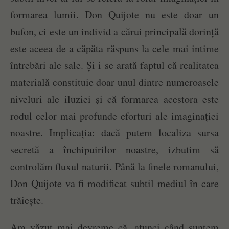
formarea lumii. Don Quijote nu este doar un
bufon, ci este un individ a cărui principală dorință
este aceea de a căpăta răspuns la cele mai intime
întrebări ale sale. Și i se arată faptul că realitatea
materială constituie doar unul dintre numeroasele
niveluri ale iluziei și că formarea acestora este
rodul celor mai profunde eforturi ale imaginației
noastre. Implicația: dacă putem localiza sursa
secretă a închipuirilor noastre, izbutim să
controlăm fluxul naturii. Până la finele romanului,
Don Quijote va fi modificat subtil mediul în care
trăiește.
Am văzut mai devreme că, atunci când suntem