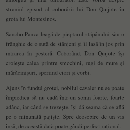
straniul episod al coborârii lui Don Quijote în
grota lui Montesinos.
Sancho Panza leagă de pieptarul stăpânului său o
frânghie de o sută de stânjeni și îl lasă în jos prin
intrarea în peșteră. Coborând, Don Quijote își
croiește calea printre smochini, rugi de mure și
mărăcinișuri, speriind ciori și corbi.
Ajuns în fundul grotei, nobilul cavaler nu se poate
împiedica să nu cadă într-un somn foarte, foarte
adânc, iar când se trezește, își dă seama că se află
pe o minunată pajiște. Spre deosebire de un vis
însă, de această dată poate gândi perfect rațional.