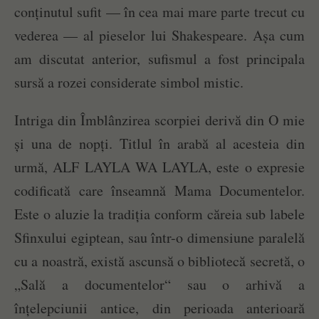
conținutul sufit — în cea mai mare parte trecut cu
vederea — al pieselor lui Shakespeare. Așa cum
am discutat anterior, sufismul a fost principala
sursă a rozei considerate simbol mistic.
Intriga din Îmblânzirea scorpiei derivă din O mie
și una de nopți. Titlul în arabă al acesteia din
urmă, ALF LAYLA WA LAYLA, este o expresie
codificată care înseamnă Mama Documentelor.
Este o aluzie la tradiția conform căreia sub labele
Sfinxului egiptean, sau într-o dimensiune paralelă
cu a noastră, există ascunsă o bibliotecă secretă, o
„Sală a documentelor“ sau o arhivă a
înțelepciunii antice, din perioada anterioară