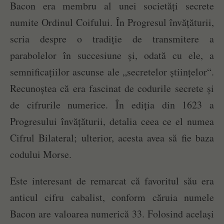
Bacon era membru al unei societăți secrete
numite Ordinul Coifului. În Progresul învățăturii,
scria despre o tradiție de transmitere a
parabolelor în succesiune și, odată cu ele, a
semnificațiilor ascunse ale „secretelor științelor“.
Recunoștea că era fascinat de codurile secrete și
de cifrurile numerice. În ediția din 1623 a
Progresului învățăturii, detalia ceea ce el numea
Cifrul Bilateral; ulterior, acesta avea să fie baza
codului Morse.
Este interesant de remarcat că favoritul său era
anticul cifru cabalist, conform căruia numele
Bacon are valoarea numerică 33. Folosind același