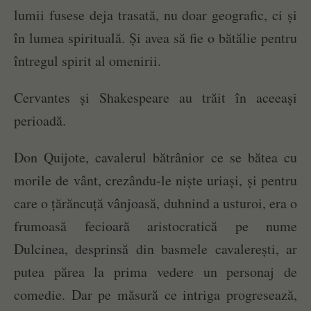
lumii fusese deja trasată, nu doar geografic, ci și
în lumea spirituală. Și avea să fie o bătălie pentru
întregul spirit al omenirii.
Cervantes și Shakespeare au trăit în aceeași
perioadă.
Don Quijote, cavalerul bătrânior ce se bătea cu
morile de vânt, crezându-le niște uriași, și pentru
care o țărăncuță vânjoasă, duhnind a usturoi, era o
frumoasă fecioară aristocratică pe nume
Dulcinea, desprinsă din basmele cavalerești, ar
putea părea la prima vedere un personaj de
comedie. Dar pe măsură ce intriga progresează,