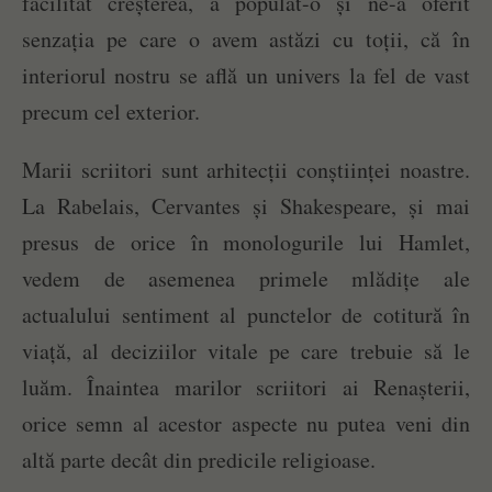
facilitat creșterea, a populat-o și ne-a oferit
senzația pe care o avem astăzi cu toții, că în
interiorul nostru se află un univers la fel de vast
precum cel exterior.
Marii scriitori sunt arhitecții conștiinței noastre.
La Rabelais, Cervantes și Shakespeare, și mai
presus de orice în monologurile lui Hamlet,
vedem de asemenea primele mlădițe ale
actualului sentiment al punctelor de cotitură în
viață, al deciziilor vitale pe care trebuie să le
luăm. Înaintea marilor scriitori ai Renașterii,
orice semn al acestor aspecte nu putea veni din
altă parte decât din predicile religioase.