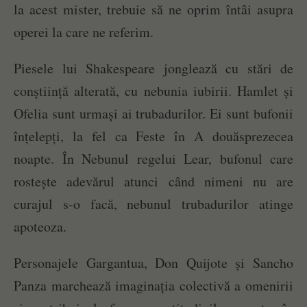
la acest mister, trebuie să ne oprim întâi asupra
operei la care ne referim.
Piesele lui Shakespeare jonglează cu stări de
conștiință alterată, cu nebunia iubirii. Hamlet și
Ofelia sunt urmași ai trubadurilor. Ei sunt bufonii
înțelepți, la fel ca Feste în A douăsprezecea
noapte. În Nebunul regelui Lear, bufonul care
rostește adevărul atunci când nimeni nu are
curajul s-o facă, nebunul trubadurilor atinge
apoteoza.
Personajele Gargantua, Don Quijote și Sancho
Panza marchează imaginația colectivă a omenirii