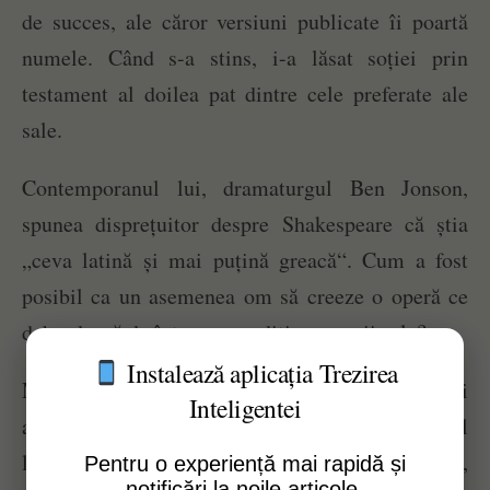
de succes, ale căror versiuni publicate îi poartă
numele. Când s-a stins, i-a lăsat soției prin
testament al doilea pat dintre cele preferate ale
sale.
Contemporanul lui, dramaturgul Ben Jonson,
spunea disprețuitor despre Shakespeare că știa
„ceva latină și mai puțină greacă“. Cum a fost
posibil ca un asemenea om să creeze o operă ce
debordează de întreaga erudiție a epocii sale?
Instalează aplicația Trezirea
Mulți dintre contemporanii lui au fost considerați
Inteligentei
adevărații autori ai pieselor sale, inclusiv seniorul
lui, al șaptesprezecelea conte de Oxford,
Pentru o experiență mai rapidă și
notificări la noile articole.