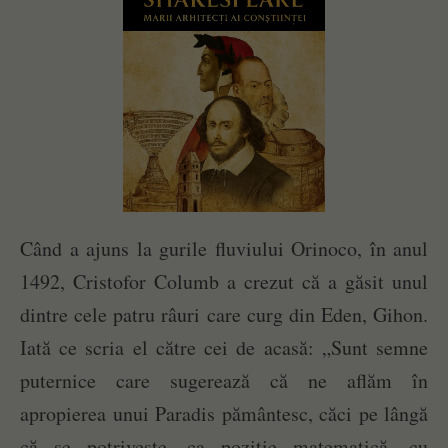
Când a ajuns la gurile fluviului Orinoco, în anul
1492, Cristofor Columb a crezut că a găsit unul
dintre cele patru râuri care curg din Eden, Gihon.
Iată ce scria el către cei de acasă: „Sunt semne
puternice care sugerează că ne aflăm în
apropierea unui Paradis pământesc, căci pe lângă
că se potrivește, ca poziție matematică, cu