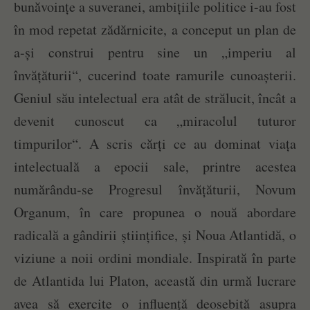
bunăvoințe a suveranei, ambițiile politice i-au fost
în mod repetat zădărnicite, a conceput un plan de
a-și construi pentru sine un „imperiu al
învățăturii“, cucerind toate ramurile cunoașterii.
Geniul său intelectual era atât de strălucit, încât a
devenit cunoscut ca „miracolul tuturor
timpurilor“. A scris cărți ce au dominat viața
intelectuală a epocii sale, printre acestea
numărându-se Progresul învățăturii, Novum
Organum, în care propunea o nouă abordare
radicală a gândirii științifice, și Noua Atlantidă, o
viziune a noii ordini mondiale. Inspirată în parte
de Atlantida lui Platon, această din urmă lucrare
avea să exercite o influență deosebită asupra