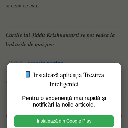
și ceea ce este.
Cartile lui Jiddu Krishnamurti se pot vedea la
linkurile de mai jos:
aceasta pagina
- link 1 -
Instalează aplicația Trezirea
aceasta pagina
- link 2 -
Inteligentei
Pentru o experiență mai rapidă și
notificări la noile articole.
Susține acest website
Instalează din Google Play