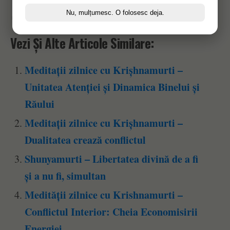
Nu, mulțumesc. O folosesc deja.
Afișări pagină:
31
Vezi Și Alte Articole Similare:
Meditații zilnice cu Krișhnamurti –
Unitatea Atenției și Dinamica Binelui și
Răului
Meditații zilnice cu Krișhnamurti –
Dualitatea crează conflictul
Shunyamurti – Libertatea divină de a fi
și a nu fi, simultan
Medității zilnice cu Krishnamurti –
Conflictul Interior: Cheia Economisirii
Energiei