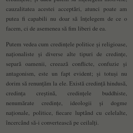
cauzalitatea acestei acceptări, atunci poate am
putea fi capabili nu doar să înțelegem de ce o
facem, ci de asemenea să fim liberi de ea.
Putem vedea cum credințele politice și religioase,
naționaliste și diverse alte tipuri de credințe,
separă oamenii, creează conflicte, confuzie și
antagonism, este un fapt evident; și totuși nu
dorim să renunțăm la ele. Există credință hindusă,
credința creștină, credințele buddhiste,
nenumărate credințe, ideologii și dogme
naționale, politice, fiecare luptând cu celelalte,
încercând să-i convertească pe ceilalți.