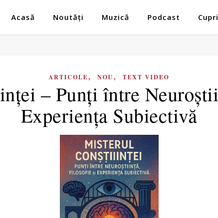
Acasă
Noutăți
Muzică
Podcast
Cupr
,
,
ARTICOLE
NOU
TEXT VIDEO
nței – Punți între Neuroștii
Experiența Subiectivă