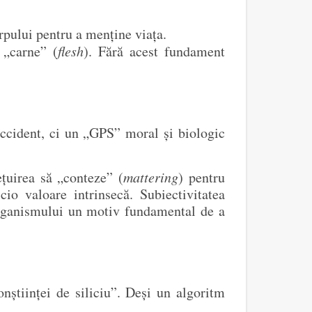
orpului pentru a menține viața.
 „carne” (
flesh
). Fără acest fundament
accident, ci un „GPS” moral și biologic
țuirea să „conteze” (
mattering
) pentru
cio valoare intrinsecă. Subiectivitatea
 organismului un motiv fundamental de a
nștiinței de siliciu”. Deși un algoritm