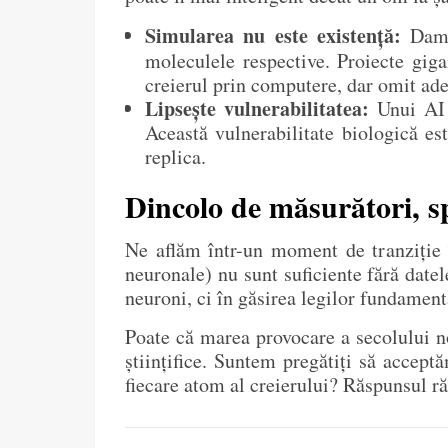
Simularea nu este existență:
Damas
moleculele respective. Proiecte gig
creierul prin computere, dar omit ade
Lipsește vulnerabilitatea:
Unui AI n
Această vulnerabilitate biologică est
replica.
Dincolo de măsurători, s
Ne aflăm într-un moment de tranziție î
neuronale) nu sunt suficiente fără datele
neuroni, ci în găsirea legilor fundamen
Poate că marea provocare a secolului no
științifice. Suntem pregătiți să accept
fiecare atom al creierului? Răspunsul r