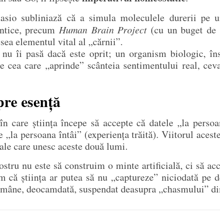
io subliniază că a simula moleculele durerii pe u
antice, precum
Human Brain Project
(cu un buget de 1
sea elementul vital al „cărnii”.
u îi pasă dacă este oprit; un organism biologic, însă
e cea care „aprinde” scânteia sentimentului real, ceva 
pre esență
n care știința începe să accepte că datele „la persoana
 „la persoana întâi” (experiența trăită). Viitorul acest
tale care unesc aceste două lumi.
stru nu este să construim o minte artificială, ci să a
ăm că știința ar putea să nu „captureze” niciodată pe de
ămâne, deocamdată, suspendat deasupra „chasmului” dint