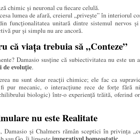
ză chimic și neuronal cu fiecare celulă.
cesa lumea de afară, creierul „privește” în interiorul c
in funcționalitatea unitară dintre sistemul nervos și
ctivă pur și simplu nu are ancoră.
ru că viața trebuia să „Conteze”
mente? Damasio susține că subiectivitatea nu este un 
i de evoluție
.
rea nu sunt doar reacții chimice; ele fac ca supravie
 fi pur mecanic, o interacțiune rece de forțe fără ni
ilibrului biologic) într-o experiență trăită, oferind
simulare nu este Realitate
ale, Damasio și Chalmers rămân sceptici în privința „co
imperativul homeostatic
ah sau Go, îi lipsește
.