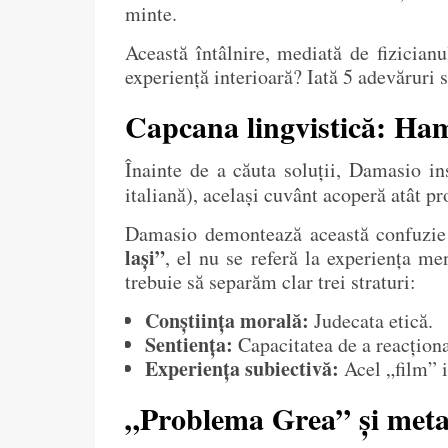
minte.
Această întâlnire, mediată de fizicia
experiență interioară? Iată 5 adevăruri 
Capcana lingvistică: Haml
Înainte de a căuta soluții, Damasio in
italiană), același cuvânt acoperă atât pro
Damasio demontează această confuzie
lași”
, el nu se referă la experiența me
trebuie să separăm clar trei straturi:
Conștiința morală:
Judecata etică.
Sentiența:
Capacitatea de a reacționa 
Experiența subiectivă:
Acel „film” in
„Problema Grea” și metaf