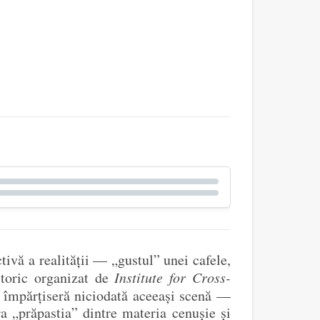
ivă a realității — „gustul” unei cafele,
storic organizat de
Institute for Cross-
 împărțiseră niciodată aceeași scenă —
 „prăpastia” dintre materia cenușie și