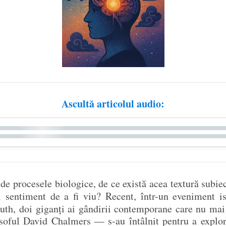
Ascultă articolul audio:
 procesele biologice, de ce există acea textură subiect
l sentiment de a fi viu? Recent, într-un eveniment i
th, doi giganți ai gândirii contemporane care nu mai
soful David Chalmers — s-au întâlnit pentru a explora