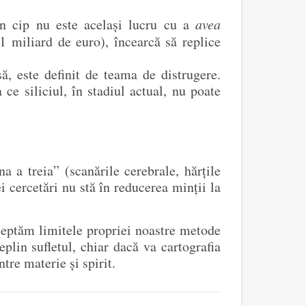
n cip nu este același lucru cu a
avea
 miliard de euro), încearcă să replice
, este definit de teama de distrugere.
ce siliciul, în stadiul actual, nu poate
 a treia” (scanările cerebrale, hărțile
ei cercetări nu stă în reducerea minții la
cceptăm limitele propriei noastre metode
plin sufletul, chiar dacă va cartografia
re materie și spirit.