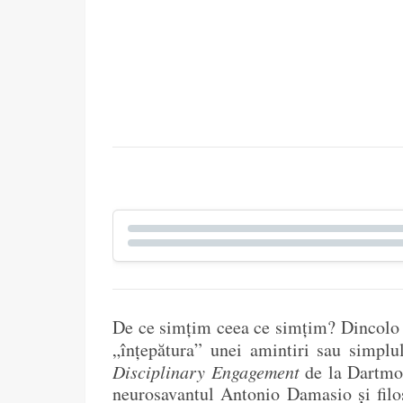
De ce simțim ceea ce simțim? Dincolo de
„înțepătura” unei amintiri sau simplu
Disciplinary Engagement
de la Dartmou
neurosavantul Antonio Damasio și filo