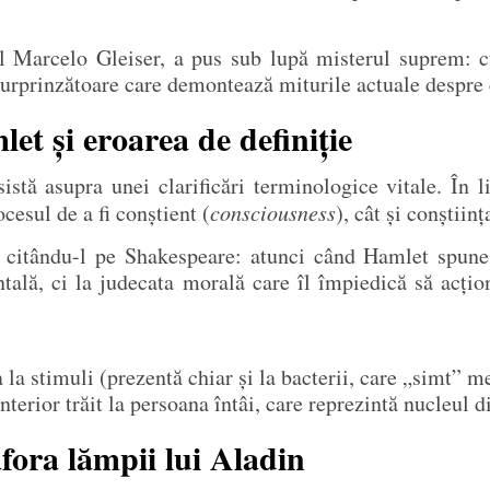
nul Marcelo Gleiser, a pus sub lupă misterul suprem: 
surprinzătoare care demontează miturile actuale despre c
et și eroarea de definiție
sistă asupra unei clarificări terminologice vitale. În 
cesul de a fi conștient (
consciousness
), cât și conștiin
 citându-l pe Shakespeare: atunci când Hamlet spun
ntală, ci la judecata morală care îl împiedică să acțio
la stimuli (prezentă chiar și la bacterii, care „simt” m
terior trăit la persoana întâi, care reprezintă nucleul d
ora lămpii lui Aladin