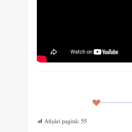
Afișări pagină:
55