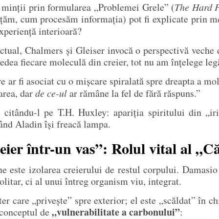
a minții prin formularea „Problemei Grele” (
The Hard 
țăm, cum procesăm informația) pot fi explicate prin m
xperiență interioară?
ctual, Chalmers și Gleiser invocă o perspectivă veche 
edea fiecare moleculă din creier, tot nu am înțelege le
ar fi asociat cu o mișcare spiralată spre dreapta a mol
area, dar
de ce-ul
ar rămâne la fel de fără răspuns.”
itându-l pe T.H. Huxley: apariția spiritului din „irit
ând Aladin își freacă lampa.
eier într-un vas”: Rolul vital al „C
e este izolarea creierului de restul corpului. Damasi
litar, ci al unui întreg organism viu, integrat.
r care „privește” spre exterior; el este „scăldat” în c
„vulnerabilitate a carbonului”
 conceptul de
: