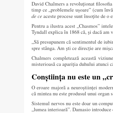
David Chalmers a revoluționat filosofi
timp ce „problemele ușoare” (cum învă
de ce
aceste procese sunt însoțite de o e
Pentru a ilustra acest „Chasmos” intele
Tyndall explica în 1868 că, și dacă am v
„Să presupunem că sentimentul de iubire 
spre stânga. Am ști ce direcție are mișc
Chalmers completează această viziune c
misterioasă ca apariția duhului atunci c
Conștiința nu este un „cr
O eroare majoră a neuroștiinței modern
că mintea nu este produsul unui organ so
Sistemul nervos nu este doar un compute
„lumea interioară”. Damasio introduce