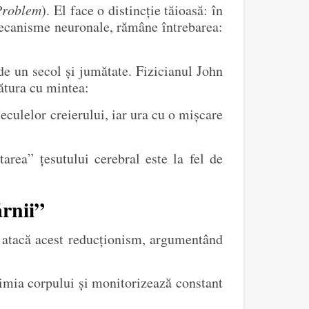
Problem
). El face o distincție tăioasă: în
ecanisme neuronale, rămâne întrebarea:
de un secol și jumătate. Fizicianul John
gătura cu mintea:
eculelor creierului, iar ura cu o mișcare
area” țesutului cerebral este la fel de
ărnii”
o atacă acest reducționism, argumentând
himia corpului și monitorizează constant