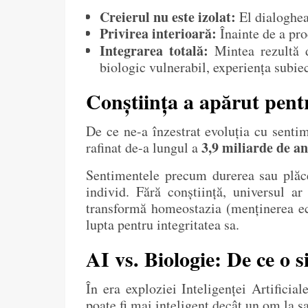
Creierul nu este izolat:
El dialoghea
Privirea interioară:
Înainte de a pro
Integrarea totală:
Mintea rezultă d
biologic vulnerabil, experiența subie
Conștiința a apărut pent
De ce ne-a înzestrat evoluția cu senti
3,9 miliarde de an
rafinat de-a lungul a
Sentimentele precum durerea sau plăce
individ. Fără conștiință, universul ar
transformă homeostazia (menținerea ech
lupta pentru integritatea sa.
AI vs. Biologie: De ce o 
În era exploziei Inteligenței Artifici
poate fi mai inteligent decât un om la ș