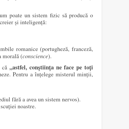
cum poate un sistem fizic să producă o
reier și inteligență:
limbile romanice (portugheză, franceză,
ța morală (
conscience
).
„astfel, conștiința ne face pe toți
e că
neze. Pentru a înțelege misterul minții,
ediul fără a avea un sistem nervos).
iscuției noastre.