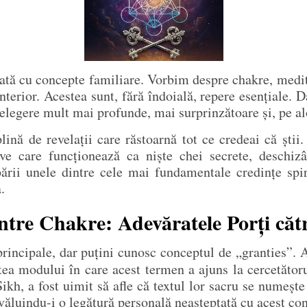
avată cu concepte familiare. Vorbim despre chakre, medi
terior. Acestea sunt, fără îndoială, repere esențiale. 
țelegere mult mai profunde, mai surprinzătoare și, pe al
lină de revelații care răstoarnă tot ce credeai că știi
tive care funcționează ca niște chei secrete, deschiz
ării unele dintre cele mai fundamentale credințe spiri
.
ntre Chakre: Adevăratele Porți căt
principale, dar puțini cunosc conceptul de „granties”. 
tea modului în care acest termen a ajuns la cercetător
ă Sikh, a fost uimit să afle că textul lor sacru se nume
văluindu-i o legătură personală neașteptată cu acest con