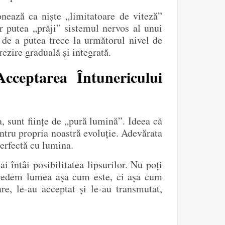
nează ca niște „limitatoare de viteză”
ar putea „prăji” sistemul nervos al unui
e de a putea trece la următorul nivel de
rezire graduală și integrată.
Acceptarea Întunericului
, sunt ființe de „pură lumină”. Ideea că
entru propria noastră evoluție. Adevărata
perfectă cu lumina.
 întâi posibilitatea lipsurilor. Nu poți
 vedem lumea așa cum este, ci așa cum
re, le-au acceptat și le-au transmutat,