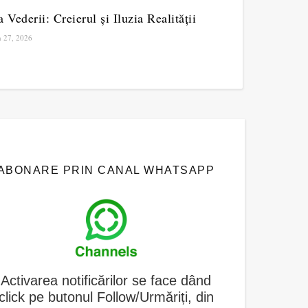
a Vederii: Creierul și Iluzia Realității
 27, 2026
ABONARE PRIN CANAL WHATSAPP
A
ctivarea notificărilor se face dând
click pe butonul Follow/Urmăriți, din