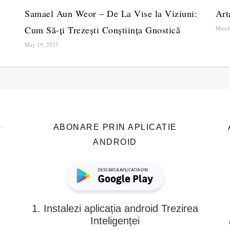
Samael Aun Weor – De La Vise la Viziuni:
Art
Cum Să-ți Trezești Conștiința Gnostică
March
May 19, 2025
ABONARE PRIN APLICATIE
ANDROID
1. Instalezi aplicația android Trezirea
Inteligenței