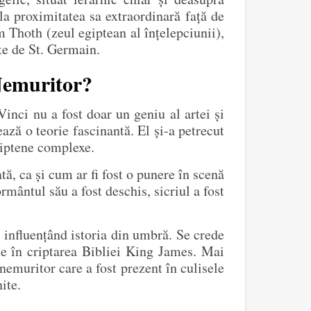
la proximitatea sa extraordinară față de
m Thoth (zeul egiptean al înțelepciunii),
te de St. Germain.
Nemuritor?
Vinci nu a fost doar un geniu al artei și
ează o teorie fascinantă. El și-a petrecut
egiptene complexe.
tă, ca și cum ar fi fost o punere în scenă
mântul său a fost deschis, sicriul a fost
, influențând istoria din umbră. Se crede
eie în criptarea Bibliei King James. Mai
 nemuritor care a fost prezent în culisele
ite.