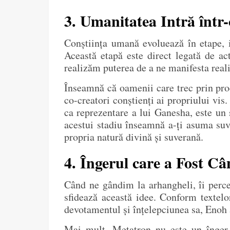
3. Umanitatea Intră într
Conștiința umană evoluează în etape, ia
Această etapă este direct legată de ac
realizăm puterea de a ne manifesta reali
Înseamnă că oamenii care trec prin proce
co-creatori conștienți ai propriului vis
ca reprezentare a lui Ganesha, este un 
acestui stadiu înseamnă a-ți asuma suve
propria natură divină și suverană.
4. Îngerul care a Fost C
Când ne gândim la arhangheli, îi perce
sfidează această idee. Conform textelo
devotamentul și înțelepciunea sa, Enoh a
Mai mult, Metatron nu este un înger o