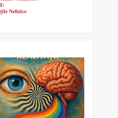
I)
ile Nefizice