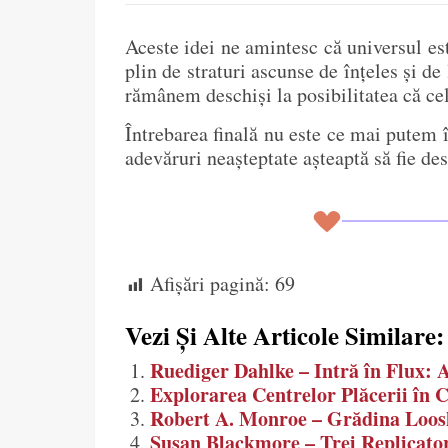
Aceste idei ne amintesc că universul es
plin de straturi ascunse de înțeles și d
rămânem deschiși la posibilitatea că ce
Întrebarea finală nu este ce mai putem î
adevăruri neașteptate așteaptă să fie des
Afișări pagină:
69
Vezi Și Alte Articole Similare:
Ruediger Dahlke – Intră în Flux: 
Explorarea Centrelor Plăcerii în 
Robert A. Monroe – Grădina Loosh
Susan Blackmore – Trei Replicato