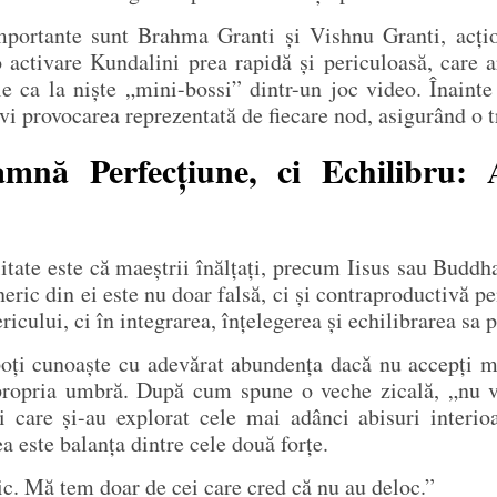
mportante sunt Brahma Granti și Vishnu Granti, acțio
o activare Kundalini prea rapidă și periculoasă, care 
le ca la niște „mini-bossi” dintr-un joc video. Înaint
olvi provocarea reprezentată de fiecare nod, asigurând o t
mnă Perfecțiune, ci Echilibru: 
itate este că maeștrii înălțați, precum Iisus sau Buddha
ric din ei este nu doar falsă, ci și contraproductivă p
ricului, ci în integrarea, înțelegerea și echilibrarea sa 
oți cunoaște cu adevărat abundența dacă nu accepți mai
i propria umbră. După cum spune o veche zicală, „nu
i care și-au explorat cele mai adânci abisuri interioa
a este balanța dintre cele două forțe.
c. Mă tem doar de cei care cred că nu au deloc.”