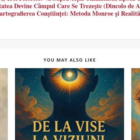
atea Devine Câmpul Care Se Trezește (Dincolo de A
rtografierea Conștiinței: Metoda Monroe și Realităț
YOU MAY ALSO LIKE