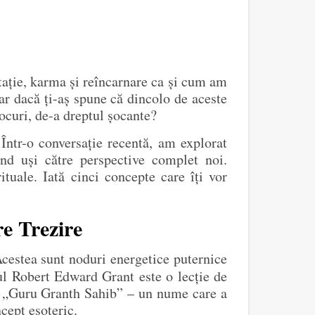
tație, karma și reîncarnare ca și cum am
Dar dacă ți-aș spune că dincolo de aceste
ocuri, de-a dreptul șocante?
. Într-o conversație recentă, am explorat
ând uși către perspective complet noi.
tuale. Iată cinci concepte care îți vor
re Trezire
Acestea sunt noduri energetice puternice
ul Robert Edward Grant este o lecție de
ște „Guru Granth Sahib” – un nume care a
cept esoteric.