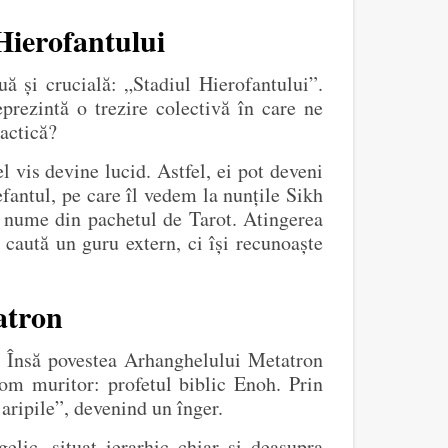
Hierofantului
uă și crucială: „Stadiul Hierofantului”.
prezintă o trezire colectivă în care ne
ractică?
l vis devine lucid. Astfel, ei pot deveni
efantul, pe care îl vedem la nunțile Sikh
și nume din pachetul de Tarot. Atingerea
 caută un guru extern, ci își recunoaște
atron
i. Însă povestea Arhanghelului Metatron
 om muritor: profetul biblic Enoh. Prin
aripile”, devenind un înger.
lic, situat ierarhic chiar și deasupra