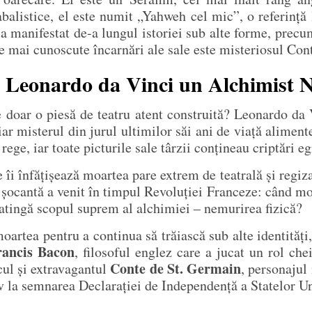
balistice, el este numit „Yahweh cel mic”, o referință 
-a manifestat de-a lungul istoriei sub alte forme, precu
e mai cunoscute încarnări ale sale este misteriosul Con
st Leonardo da Vinci un Alchimist 
e doar o piesă de teatru atent construită? Leonardo da 
 iar misterul din jurul ultimilor săi ani de viață aliment
 rege, iar toate picturile sale târzii conțineau criptări 
 îi înfățișează moartea pare extrem de teatrală și regiza
a șocantă a venit în timpul Revoluției Franceze: când mor
 atingă scopul suprem al alchimiei – nemurirea fizică?
oartea pentru a continua să trăiască sub alte identități
rancis Bacon
, filosoful englez care a jucat un rol ch
Conte de St. Germain
cul și extravagantul
, personajul
v la semnarea Declarației de Independență a Statelor Un