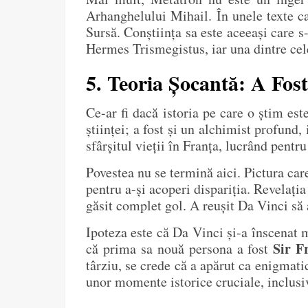
Arhanghelului Mihail. În unele texte ca
Sursă. Conștiința sa este aceeași care s
Hermes Trismegistus, iar una dintre cel
5. Teoria Șocantă: A Fo
Ce-ar fi dacă istoria pe care o știm est
științei; a fost și un alchimist profund,
sfârșitul vieții în Franța, lucrând pentru
Povestea nu se termină aici. Pictura care
pentru a-și acoperi dispariția. Revelați
găsit complet gol. A reușit Da Vinci să
Ipoteza este că Da Vinci și-a înscenat m
Sir F
că prima sa nouă persona a fost
târziu, se crede că a apărut ca enigmati
unor momente istorice cruciale, inclusi