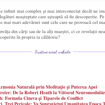
te infinit mai complex și mai interconectat decât ne im
e legături neașteptate care așteaptă să fie descoperite. 
le mai mari adevăruri sunt cele care ne provoacă cel ma
nvăța din cărți sau de la alți maeștri, ci ce revelații n
coperite în propria ta călătorie?
Susține acest website
Armonia Naturală prin Meditație și Puterea Apei
Creier: De la Robert Heath la Viitorul Neuromodulăr
: Formula Cineva și Tiparele de Conflict
ri, Trei Pericole: Va Supraviețui Umanitatea Epoc