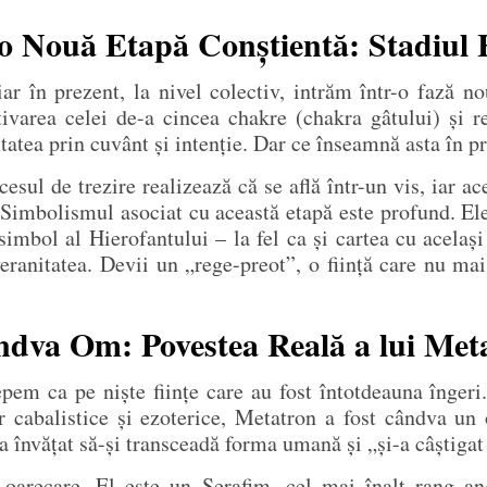
-o Nouă Etapă Conștientă: Stadiul 
r în prezent, la nivel colectiv, intrăm într-o fază no
tivarea celei de-a cincea chakre (chakra gâtului) și re
tatea prin cuvânt și intenție. Dar ce înseamnă asta în p
sul de trezire realizează că se află într-un vis, iar ace
. Simbolismul asociat cu această etapă este profund. El
simbol al Hierofantului – la fel ca și cartea cu acela
ranitatea. Devii un „rege-preot”, o ființă care nu mai
ândva Om: Povestea Reală a lui Met
pem ca pe niște ființe care au fost întotdeauna înger
r cabalistice și ezoterice, Metatron a fost cândva un
 învățat să-și transceadă forma umană și „și-a câștigat 
arecare. El este un Serafim, cel mai înalt rang ange