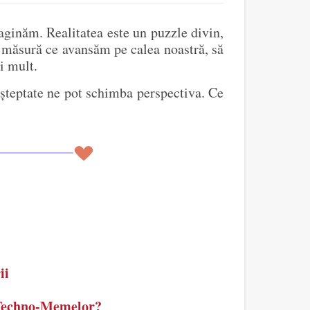
aginăm. Realitatea este un puzzle divin,
Pe măsură ce avansăm pe calea noastră, să
i mult.
eașteptate ne pot schimba perspectiva. Ce
ii
a Techno-Memelor?