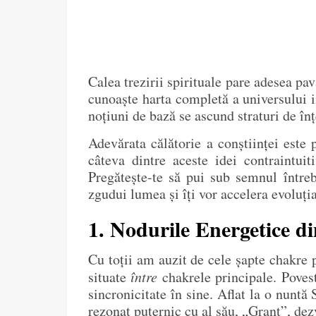
Calea trezirii spirituale pare adesea p
cunoaște harta completă a universului in
noțiuni de bază se ascund straturi de în
Adevărata călătorie a conștiinței este p
câteva dintre aceste idei contraintui
Pregătește-te să pui sub semnul întreb
zgudui lumea și îți vor accelera evoluția
1. Nodurile Energetice di
Cu toții am auzit de cele șapte chakre 
situate
între
chakrele principale. Poves
sincronicitate în sine. Aflat la o nunt
rezonat puternic cu al său, „Grant”, dez