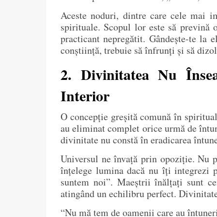
Aceste noduri, dintre care cele mai i
spirituale. Scopul lor este să prevină 
practicant nepregătit. Gândește-te la e
conștiință, trebuie să înfrunți și să diz
2. Divinitatea Nu Însea
Interior
O concepție greșită comună în spiritual
au eliminat complet orice urmă de întune
divinitate nu constă în eradicarea întune
Universul ne învață prin opoziție. Nu p
înțelege lumina dacă nu îți integrez
suntem noi”. Maeștrii înălțați sunt ce
atingând un echilibru perfect. Divinitate
“Nu mă tem de oamenii care au întuneri