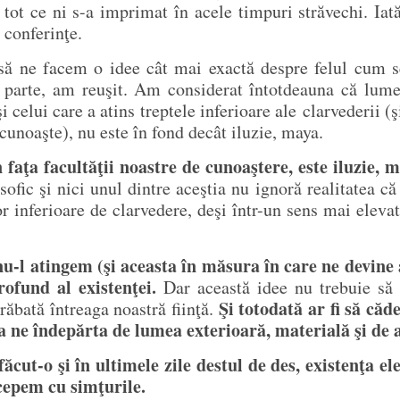
tot ce ni s-a imprimat în acele timpuri străvechi. Iată
 conferinţe.
 să ne facem o idee cât mai exactă despre felul cum s
 în parte, am reuşit. Am considerat întotdeauna că lum
i celui care a atins treptele inferioare ale clarvederii (
unoaşte), nu este în fond decât iluzie, maya.
faţa facultăţii noastre de cunoaştere, este iluzie, m
ofic şi nici unul dintre aceştia nu ignoră realitatea c
or inferioare de clarvedere, deşi într-un sens mai eleva
 nu-l atingem (şi aceasta în măsura în care ne devine
rofund al existenţei.
Dar această idee nu trebuie să 
Şi totodată ar fi să căd
trăbată întreaga noastră fiinţă.
 a ne îndepărta de lumea exterioară, materială şi de a
cut-o şi în ultimele zile destul de des, existenţa e
rcepem cu simţurile.