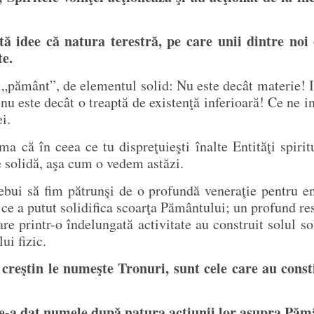
ă idee că natura terestră, pe care unii dintre noi 
te.
„pământ”, de elementul solid: Nu este decât materie! Ia
, nu este decât o treaptă de existenţă inferioară! Ce ne 
i.
a că în ceea ce tu dispreţuieşti înalte Entităţi spirit
e solidă, aşa cum o vedem astăzi.
bui să fim pătrunşi de o profundă veneraţie pentru ent
 ce a putut solidifica scoarţa Pământului; un profund res
are printr-o îndelungată activitate au construit solul 
ui fizic.
l creştin le numeşte Tronuri, sunt cele care au cons
le-a dat numele după natura acţiunii lor asupra Păm