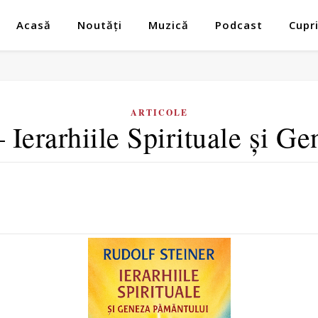
Acasă
Noutăți
Muzică
Podcast
Cupr
ARTICOLE
– Ierarhiile Spirituale și G