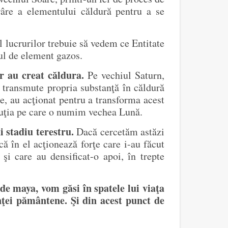
râre a elementului căldură pentru a se
 lucrurilor trebuie să vedem ce Entitate
iul de element gazos.
or au creat căldura.
Pe vechiul Saturn,
şi transmute propria substanţă în căldură
are, au acţionat pentru a transforma acest
voluţia pe care o numim vechea Lună.
 stadiu terestru.
Dacă cercetăm astăzi
ă în el acţionează forţe care i-au făcut
 şi care au densificat-o apoi, în trepte
de maya, vom găsi în spatele lui viaţa
tenţei pământene. Şi din acest punct de