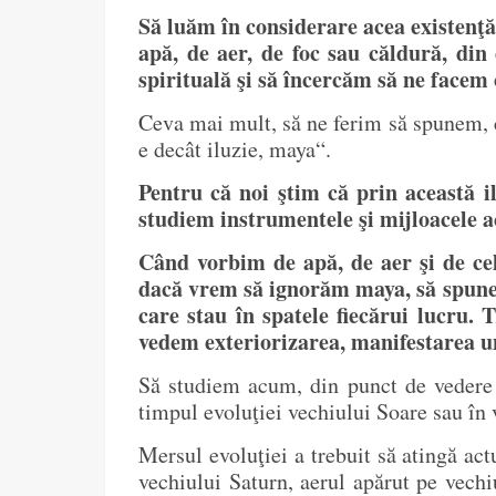
Să luăm în considerare acea existenţă
apă, de aer, de foc sau căldură, din
spirituală şi să încercăm să ne facem 
Ceva mai mult, să ne ferim să spunem, cu
e decât iluzie, maya“.
Pentru că noi ştim că prin această il
studiem instrumentele şi mijloacele a
Când vorbim de apă, de aer şi de cele
dacă vrem să ignorăm maya, să spunem
care stau în spatele fiecărui lucru. 
vedem exteriorizarea, manifestarea un
Să studiem acum, din punct de vedere a
timpul evoluţiei vechiului Soare sau în
Mersul evoluţiei a trebuit să atingă act
vechiului Saturn, aerul apărut pe vech