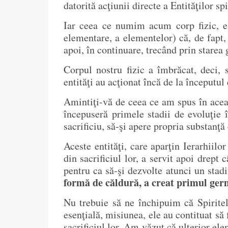
datorită acţiunii directe a Entităţilor spi
Iar ceea ce numim acum corp fizic, el
elementare, a elementelor) că, de fapt,
apoi, în continuare, trecând prin starea 
Corpul nostru fizic a îmbrăcat, deci, 
entităţi au acţionat încă de la începutu
Amintiţi-vă de ceea ce am spus în aceast
începuseră primele stadii de evoluţie 
sacrificiu, să-şi apere propria substanţă
Aceste entităţi, care aparţin Ierarhiilo
din sacrificiul lor, a servit apoi drept 
pentru ca să-şi dezvolte atunci un stad
formă de căldură, a creat primul germ
Nu trebuie să ne închipuim că Spiritele
esenţială, misiunea, ele au contituat să
sacrificiul lor. Am văzut că ulterior el