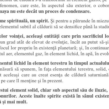
enomen, care este, în aspectul său exterior, o cobo
maya nu este decât un proces de condensare.
ne spirituală, un spirit.
Şi pentru a pătrunde în miezul
 elementul subtil al căldurii să se densifice până la stad
lor voinţei, aceleaşi entităţi care prin sacrificiul l
 un grad atât de elevat de evoluţie, încât au putut să-
focul lor propriu în existenţă planetară; şi, în continu
entul aer, elementul gaz, în element lichid, în apă, în e
entul lichid în element terestru în timpul actualului
ăsură să spunem, în faţa elementului terestru, solid, c
nt aceleaşi care au creat esenţa de căldură saturniană
 pe care îl menţine şi în prezent.
ui element solid, chiar sub aspectul său de iluzie, 
ronurilor. Aceste înalte spirite există în sânul exis
ă şi mai mult.