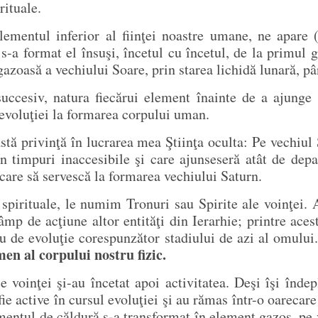
rituale.
ementul inferior al fiinţei noastre umane, ne apare (
 s-a format el însuşi, încetul cu încetul, de la primul
gazoasă a vechiului Soare, prin starea lichidă lunară, pân
succesiv, natura fiecărui element înainte de a ajunge l
l evoluţiei la formarea corpului uman.
ă privinţă în lucrarea mea Ştiinţa oculta: Pe vechiul S
în timpuri inaccesibile şi care ajunseseră atât de dep
 care să servescă la formarea vechiului Saturn.
r spirituale, le numim Tronuri sau Spirite ale voinţei.
câmp de acţiune altor entităţi din Ierarhie; printre acest
iu de evoluţie corespunzător stadiului de azi al omului
en al corpului nostru fizic.
 voinţei şi-au încetat apoi activitatea. Deşi îşi îndep
 fie active în cursul evoluţiei şi au rămas într-o oareca
ementul de căldură s-a transformat în element gazos, pe 