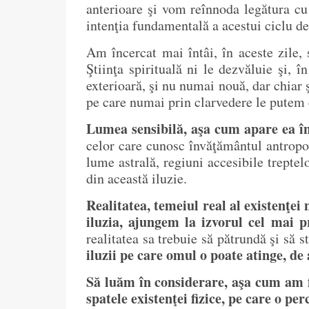
anterioare şi vom reînnoda legătura cu 
intenţia fundamentală a acestui ciclu de
Am încercat mai întâi, în aceste zile,
Ştiinţa spirituală ni le dezvăluie şi,
exterioară, şi nu numai nouă, dar chiar ş
pe care numai prin clarvedere le putem c
Lumea sensibilă, aşa cum apare ea în 
celor care cunosc învăţământul antropos
lume astrală, regiuni accesibile treptel
din această iluzie.
Realitatea, temeiul real al existenţei
iluzia, ajungem la izvorul cel mai p
realitatea sa trebuie să pătrundă şi să s
iluzii pe care omul o poate atinge, de
Să luăm în considerare, aşa cum am fă
spatele existenţei fizice, pe care o pe