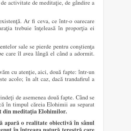
de activitate de meditaţie, de gândire a
istenţă. Ar fi ceva, ce într-o oarecare
aţia trebuie înţeleasă în proporţia ei
ntelor sale se pierde pentru conştienţa
e care îl avea lângă el când a adormit.
văm cu atenţie, aici, două fapte: într-un
te acolo; în alt caz, dacă trandafirul a
rindeţi de asemenea două fapte. Când se
că în timpul căreia Elohimii au separat
it din meditaţia Elohimilor.
ă apară o realitate obiectivă în sânul
nceput în întreaga natură terestră care