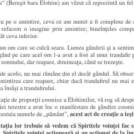
a“ (Bereşit bara Elohim) am văzut că reprezintă un fel 
 ca pe o amintire, ceva ce am numit a fi complexe de ex
refacem o imagine prin amintire; bineînţeles compar
ât ceva inferior.
un om care se culcă seara. Lumea gândirii şi a sentime
ând pe care acel om l-a avut a fost al unui trandafir p
 somnului, dar reapare, dimineaţa, când se trezeşte.
t de acolo, nu mai rămâne din el decât gândul. Să obser
amintirea care reapare, chiar dacă trandafirul nu mai es
 însăşi a trandafirului.
taţie de proporţii cosmice a Elohimilor, vă rog să desp
iei terestre a avut loc o manifestare de gândire cosmi
acest act de creaţie a ieş
 acestuia numele de „pământ”,
aţia lor trebuie să vedem că Spiritele voinţei fac s
a, Spiritele voinţei acţionează şi au acţionat de la î