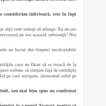
o considerăm inferioară, este în fapt
r alţii sunt tentaţi să adauge: Ea nu are
interesează pe noi această substanţă? Noi
uale au lucrat din timpuri incalculabile
ităţile care au făcut să se treacă de la
pect trebuie să simţim faţă de entităţile
solid pe care mergem, elementul solid pe
tituit, sau mai bine spus au condensat
ântului, le-a numit Tronuri, pentru că