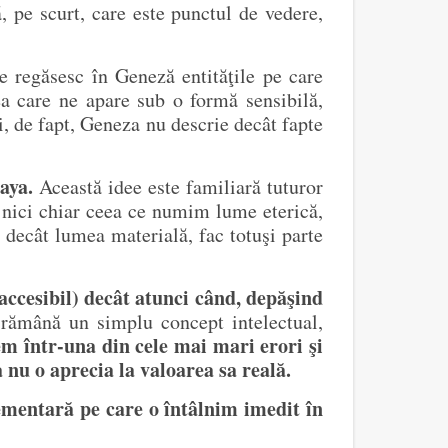
, pe scurt, care este punctul de vedere,
e regăsesc în Geneză entităţile pe care
ea care ne apare sub o formă sensibilă,
şi, de fapt, Geneza nu descrie decât fapte
aya.
Această idee este familiară tuturor
ă nici chiar ceea ce numim lume eterică,
t decât lumea materială, fac totuşi parte
 accesibil) decât atunci când, depăşind
rămână un simplu concept intelectual,
em într-una din cele mai mari erori şi
 nu o aprecia la valoarea sa reală.
lementară pe care o întâlnim imedit în