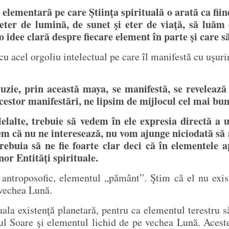
 elementară pe care Ştiinţa spirituală o arată ca fi
 eter de lumină, de sunet şi eter de viaţă, să luăm 
o idee clară despre fiecare element în parte şi care s
 acel orgoliu intelectual pe care îl manifestă cu uşurin
uzie, prin această maya, se manifestă, se revelează 
cestor manifestări, ne lipsim de mijlocul cel mai bun
lalte, trebuie să vedem în ele expresia directă a un
 că nu ne interesează, nu vom ajunge niciodată să a
Trebuia să ne fie foarte clar deci că în elementele 
or Entităţi spirituale.
ntroposofic, elementul „pământ”. Ştim că el nu exist
 vechea Lună.
uala existenţă planetară, pentru ca elementul terestru s
iul Soare şi elementul lichid de pe vechea Lună. Aceste