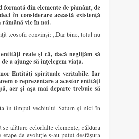
ind formată din elemente de pământ, de
deci în considerare această existenţă
ă rămână vie în noi.
ţă teosofii convinşi: „Dar bine, totul nu
entităţi reale şi că, dacă neglijăm să
 de a ajunge să înţelegem viaţa.
or Entităţi spirituale veritabile. Iar
vem o reprezentare a acestor entităţi
apă, aer şi aşa mai departe trebuie să
a în timpul vechiului Saturn şi nici în
ă se alăture celorlalte elemente, căldura
 etape de evoluţie s-au putut desfăşura