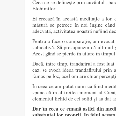
Ceea ce se defineşte prin cuvântul „bar
Elohimilor.
Ei creează în această meditaţie a lor,
măsură se petrece în noi înşine când 
adecvată, activitatea noastră nefiind dec
Pentru a face o comparaţie, am evocat 
subiectivă. Să presupunem că ultimul g
Acest gând se pierde în uitare în timpul
Dacă, între timp, trandafirul a fost lua
caz, se evocă ideea trandafirului prin 
rămas pe loc, acel om are chiar percepţia
In ceea ce am putut numi ca fiind medi
spune că în al treilea moment al Creaţ
elementul lichid de cel solid şi au dat
Dar în ceea ce emană astfel din medit
substanţei lor proprii. In felul acest