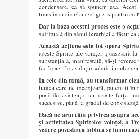
condensare, ca să spunem aşa. Acest f
transforma în element gazos pentru ca
Dar la baza acestui proces este o acţiu
spirituală din sânul Ierarhiei a făcut ca
Această acţiune este tot opera Spirite
aceste Spirite ale voinţei ajunseseră la
substanţială, manifestată, să-şi reverse 
foc în aer, în evoluţie solară, iar elem
In cele din urmă, au transformat elem
lumea care ne înconjoară, putem fi în m
posibilă existenţa, iar aceste forţe su
succesive, până la gradul de consistenţă
Dacă ne aruncăm privirea asupra acest
şi activitatea Spiritelor voinţei, a T
vedere povestirea biblică se lumineaz