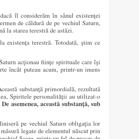
dacă îl considerăm în sânul existenţei
 germen de căldură de pe vechiul Saturn,
ă la starea terestră de astăzi.
a existenţa terestră. Totodată, ştim ce
aturn acţionau fiinţe spirituale care îşi
arte încât puteau acum, printr-un imens
 Această substanţă primordială, rezultată
ea, Spiritele personalităţii au utilizat-o
De asemenea, această substanţă, sub
.
liniseră pe vechiul Saturn obligaţia lor
re măsură legate de elementul născut prin
vechiul Soare, printr-un fel de proces de