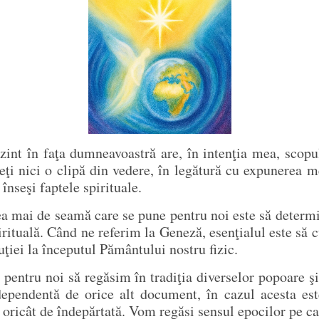
ezint în faţa dumneavoastră are, în intenţia mea, scop
i nici o clipă din vedere, în legătură cu expunerea mea,
 înseşi faptele spirituale.
ea mai de seamă care se pune pentru noi este să determi
irituală. Când ne referim la Geneză, esenţialul este să
uţiei la începutul Pământului nostru fizic.
pentru noi să regăsim în tradiţia diverselor popoare şi
independentă de orice alt document, în cazul acesta es
ca oricât de îndepărtată. Vom regăsi sensul epocilor pe c