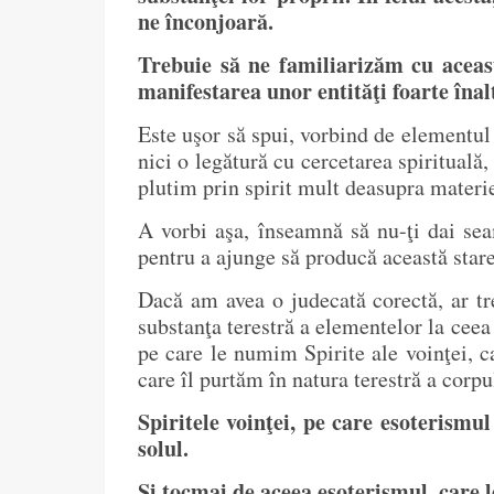
ne înconjoară.
Trebuie să ne familiarizăm cu aceast
manifestarea unor entităţi foarte înal
Este uşor să spui, vorbind de elementul 
nici o legătură cu cercetarea spirituală
plutim prin spirit mult deasupra materie
A vorbi aşa, înseamnă să nu-ţi dai seam
pentru a ajunge să producă această star
Dacă am avea o judecată corectă, ar tre
substanţa terestră a elementelor la ceea
pe care le numim Spirite ale voinţei, c
care îl purtăm în natura terestră a corpul
Spiritele voinţei, pe care esoterismu
solul.
Şi tocmai de aceea esoterismul, care 