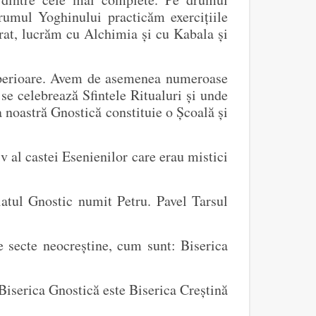
rumul Yoghinului practicăm exercițiile
brat, lucrăm cu Alchimia și cu Kabala și
Superioare. Avem de asemenea numeroase
se celebrează Sfintele Ritualuri și unde
 noastră Gnostică constituie o Școală și
v al castei Esenienilor care erau mistici
iatul Gnostic numit Petru. Pavel Tarsul
e secte neocreștine, cum sunt: Biserica
iserica Gnostică este Biserica Creștină