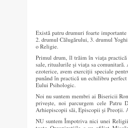
Există patru drumuri foarte importante 
2. drumul Călugărului, 3. drumul Yoghi
o Religie.
Primul drum, îl trăim în viața practică
sale, ritualurile și viața sa comunitară.
ezoterice, avem exerciții speciale pent
punând în practică un echilibru perfect
Eului Psihologic.
Noi nu suntem membri ai Bisericii Roma
privește, noi parcurgem cele Patru D
Arhiepiscopii săi, Episcopii și Preoții.
NU suntem Împotriva nici unei Religii,
toate Organizațiile s-au afiliat Mișc