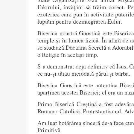
Fakirului, învățăm să trăim corect. P
ezoterice care pun în activitate puteri
luptăm pentru dezintegrarea Eului.
Biserica noastră Gnostică este Biseri
temple și în lumea fizică. În afară de 
se studiază Doctrina Secretă a Adorabil
o Religie în același timp.
S-a demonstrat deja definitiv că Isus, C
ce nu-și tăiau niciodată părul și barba.
Biserica Gnostică este autentica Biser
aparținea acestei Biserici; el era un naz
Prima Biserică Creștină a fost adevăra
Romano-Catolică, Protestantismul, Adv
Am luat hotărârea sinceră de-a face cu
Primitivă.