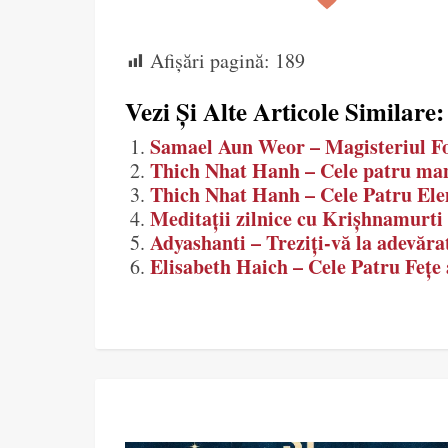
Afișări pagină:
189
Vezi Și Alte Articole Similare:
Samael Aun Weor – Magisteriul Foc
Thich Nhat Hanh – Cele patru mant
Thich Nhat Hanh – Cele Patru Elem
Meditații zilnice cu Krișhnamurti 
Adyashanti – Treziți-vă la adevărat
Elisabeth Haich – Cele Patru Fețe