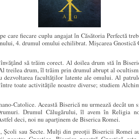
pe care fiecare cuplu angajat în Căsătoria Perfectă treb
nului, 4. drumul omului echilibrat. Mișcarea Gnostică C
 învățând să trăim corect. Al doilea drum stă în Biseri
 Al treilea drum, îl trăim prin drumul abrupt al ocultis
ru dezvoltarea facultăților latente ale omului. Al patr
 între toate activitățile noastre diverse; studiem Alchi
no-Catolice. Această Biserică nu urmează decât un si
rumuri. Drumul Călugărului, îl avem în Religia no
 Astfel deci, noi nu aparținem de Biserica Romei.
 Școli sau Secte. Mulți din preoții Bisericii Romei a
ării noastre Gnostice. Biserica noastră Gnostică es