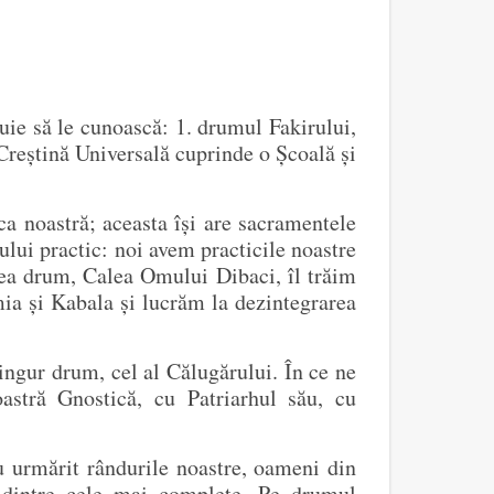
uie să le cunoască: 1. drumul Fakirului,
reștină Universală cuprinde o Școală și
ca noastră; aceasta își are sacramentele
mului practic: noi avem practicile noastre
ulea drum, Calea Omului Dibaci, îl trăim
mia și Kabala și lucrăm la dezintegrarea
ngur drum, cel al Călugărului. În ce ne
astră Gnostică, cu Patriarhul său, cu
u urmărit rândurile noastre, oameni din
te dintre cele mai complete. Pe drumul