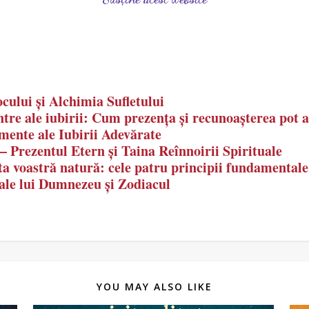
ului și Alchimia Sufletului
re ale iubirii: Cum prezența și recunoașterea pot a
ente ale Iubirii Adevărate
– Prezentul Etern și Taina Reînnoirii Spirituale
a voastră natură: cele patru principii fundamentale 
 ale lui Dumnezeu și Zodiacul
YOU MAY ALSO LIKE