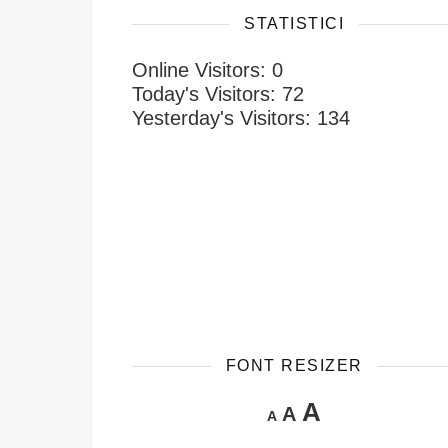
STATISTICI
Online Visitors:
0
Today's Visitors:
72
Yesterday's Visitors:
134
FONT RESIZER
Increase f
A
Reset font size.
Decrease font size.
A
A