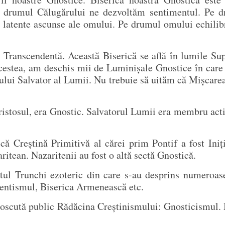
e drumul Călugărului ne dezvoltăm sentimentul. Pe d
le latente ascunse ale omului. Pe drumul omului echili
ca Transcendentă. Această Biserică se află în lumile 
acestea, am deschis mii de Luminișale Gnostice în care 
ului Salvator al Lumii. Nu trebuie să uităm că Mișcarea
ristosul, era Gnostic. Salvatorul Lumii era membru acti
ică Creștină Primitivă al cărei prim Pontif a fost Iniț
aritean. Nazaritenii au fost o altă sectă Gnostică.
tul Trunchi ezoteric din care s-au desprins numeroas
entismul, Biserica Armenească etc.
noscută public Rădăcina Creștinismului: Gnosticismul. B