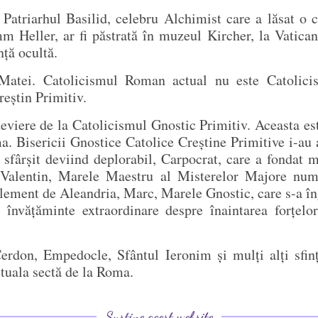
t Patriarhul Basilid, celebru Alchimist care a lăsat o 
 Heller, ar fi păstrată în muzeul Kircher, la Vatican.
nță ocultă.
 Matei. Catolicismul Roman actual nu este Catolicism
eștin Primitiv.
eviere de la Catolicismul Gnostic Primitiv. Aceasta es
. Bisericii Gnostice Catolice Creștine Primitive i-au a
sfârșit deviind deplorabil, Carpocrat, care a fondat 
alentin, Marele Maestru al Misterelor Majore numit
ement de Aleandria, Marc, Marele Gnostic, care s-a îng
 învățăminte extraordinare despre înaintarea forțelo
rdon, Empedocle, Sfântul Ieronim și mulți alți sfinți
ctuala sectă de la Roma.
Susține acest website