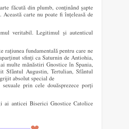
carte făcută din plumb, conținând șapte
 Această carte nu poate fi înțeleasă de
ul veritabil. Legitimul și autenticul
te rațiunea fundamentală pentru care ne
parținut sfinți ca Saturnin de Antiohia,
mai multe mănăstiri Gnostice în Spania,
 Sfântul Augustin, Tertulian, Sfântul
rijit absolut special de
r sexuale prin cele douăsprezece porți
 ai anticei Biserici Gnostice Catolice