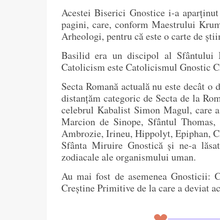
Acestei Biserici Gnostice i-a aparținu
pagini, care, conform Maestrului Krumm
Arheologi, pentru că este o carte de știi
Basilid era un discipol al Sfântului
Catolicism este Catolicismul Gnostic Cr
Secta Romană actuală nu este decât o d
distanțăm categoric de Secta de la Roma
celebrul Kabalist Simon Magul, care a 
Marcion de Sinope, Sfântul Thomas, V
Ambrozie, Irineu, Hippolyt, Epiphan, Cl
Sfânta Miruire Gnostică și ne-a lăsat
zodiacale ale organismului uman.
Au mai fost de asemenea Gnosticii: Ce
Creștine Primitive de la care a deviat a