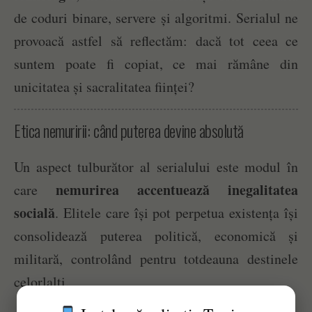
de coduri binare, servere și algoritmi. Serialul ne
provoacă astfel să reflectăm: dacă tot ceea ce
suntem poate fi copiat, ce mai rămâne din
unicitatea și sacralitatea ființei?
Etica nemuririi: când puterea devine absolută
Un aspect tulburător al serialului este modul în
nemurirea accentuează inegalitatea
care
socială
. Elitele care își pot perpetua existența își
consolidează puterea politică, economică și
militară, controlând pentru totdeauna destinele
celorlalți.