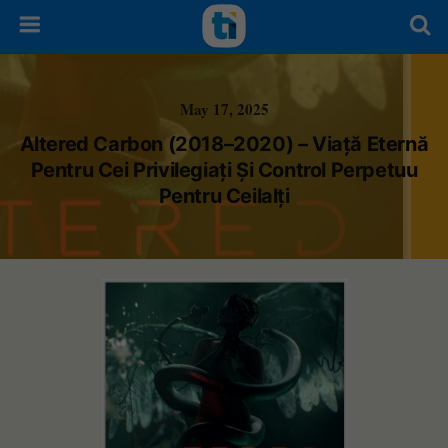
May 17, 2025
Altered Carbon (2018–2020) – Viață Eternă
Pentru Cei Privilegiați Și Control Perpetuu
Pentru Ceilalți