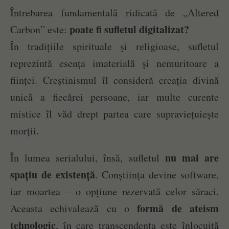
Întrebarea fundamentală ridicată de „Altered
poate fi sufletul digitalizat?
Carbon” este:
În tradițiile spirituale și religioase, sufletul
reprezintă esența imaterială și nemuritoare a
ființei. Creștinismul îl consideră creația divină
unică a fiecărei persoane, iar multe curente
mistice îl văd drept partea care supraviețuiește
morții.
nu mai are
În lumea serialului, însă, sufletul
spațiu de existență
. Conștiința devine software,
iar moartea – o opțiune rezervată celor săraci.
formă de ateism
Aceasta echivalează cu o
tehnologic
, în care transcendența este înlocuită