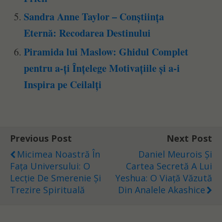
Sandra Anne Taylor – Conștiința
Eternă: Recodarea Destinului
Piramida lui Maslow: Ghidul Complet
pentru a-ți Înțelege Motivațiile și a-i
Inspira pe Ceilalți
Previous Post
Next Post
Micimea Noastră În
Daniel Meurois Și
Fața Universului: O
Cartea Secretă A Lui
Lecție De Smerenie Și
Yeshua: O Viață Văzută
Trezire Spirituală
Din Analele Akashice