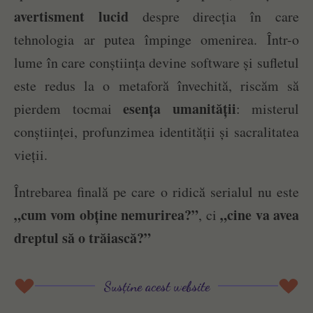
avertisment lucid
despre direcția în care
tehnologia ar putea împinge omenirea. Într-o
lume în care conștiința devine software și sufletul
este redus la o metaforă învechită, riscăm să
esența umanității
pierdem tocmai
: misterul
conștiinței, profunzimea identității și sacralitatea
vieții.
Întrebarea finală pe care o ridică serialul nu este
„cum vom obține nemurirea?”
„cine va avea
, ci
dreptul să o trăiască?”
Susține acest website