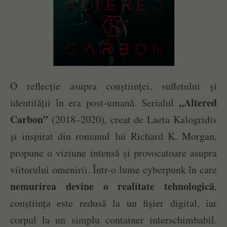
O reflecție asupra conștiinței, sufletului și
„Altered
identității în era post-umană. Serialul
Carbon”
(2018–2020), creat de Laeta Kalogridis
și inspirat din romanul lui Richard K. Morgan,
propune o viziune intensă și provocatoare asupra
viitorului omenirii. Într-o lume cyberpunk în care
nemurirea devine o realitate tehnologică
,
conștiința este redusă la un fișier digital, iar
corpul la un simplu container interschimbabil.