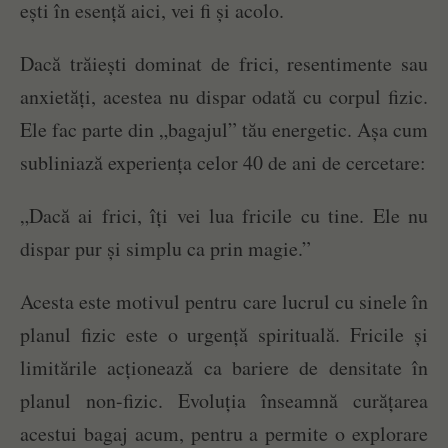
ești în esență aici, vei fi și acolo.
Dacă trăiești dominat de frici, resentimente sau
anxietăți, acestea nu dispar odată cu corpul fizic.
Ele fac parte din „bagajul” tău energetic. Așa cum
subliniază experiența celor 40 de ani de cercetare:
„Dacă ai frici, îți vei lua fricile cu tine. Ele nu
dispar pur și simplu ca prin magie.”
Acesta este motivul pentru care lucrul cu sinele în
planul fizic este o urgență spirituală. Fricile și
limitările acționează ca bariere de densitate în
planul non-fizic. Evoluția înseamnă curățarea
acestui bagaj acum, pentru a permite o explorare