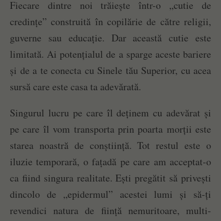
Fiecare dintre noi trăiește într-o „cutie de
credințe” construită în copilărie de către religii,
guverne sau educație. Dar această cutie este
limitată. Ai potențialul de a sparge aceste bariere
și de a te conecta cu Sinele tău Superior, cu acea
sursă care este casa ta adevărată.
Singurul lucru pe care îl deținem cu adevărat și
pe care îl vom transporta prin poarta morții este
starea noastră de conștiință. Tot restul este o
iluzie temporară, o fațadă pe care am acceptat-o
ca fiind singura realitate. Ești pregătit să privești
dincolo de „epidermul” acestei lumi și să-ți
revendici natura de ființă nemuritoare, multi-