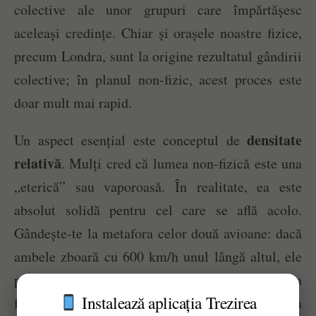
colective ale unor grupuri care împărtășesc
aceleași credințe. Chiar și orașele noastre fizice,
precum Londra, sunt la origine rezultatul gândirii
colective; în planul non-fizic, acest proces este
doar mult mai rapid.
densitate
Un aspect esențial este conceptul de
relativă
. Mulți cred că lumea non-fizică este una
„eterică” sau vaporoasă. În realitate, ea este
absolut solidă pentru cel care se află acolo.
Gândește-te la metafora celor două avioane: dacă
ambele zboară cu 600 km/h unul lângă altul, ele
par staționare și solide unul față de celălalt. La
Instalează aplicația Trezirea
fel, când vibrația ta se potrivește cu cea a