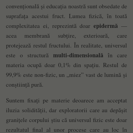
convențională și educația noastră sunt obsedate de
suprafața acestui fruct. Lumea fizică, în toată
epidermă
complexitatea ei, reprezintă doar
—
acea membrană subțire, exterioară, care
protejează restul fructului. În realitate, universul
multi-dimensională
este o structură
în care
materia ocupă doar 0,1% din spațiu. Restul de
99,9% este non-fizic, un „miez” vast de lumină și
conștiință pură.
Suntem fixați pe materie deoarece am acceptat
iluzia solidității, dar exploratorii care au depășit
granițele corpului știu că universul fizic este doar
rezultatul final al unor procese care au loc în