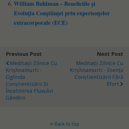
William Buhlman – Beneficiile și
Evoluția Conștiinței prin experiențelor
extracorporale (ECE)
Previous Post
Next Post
Meditații Zilnice Cu
Meditații Zilnice Cu
Krișhnamurti -
Krișhnamurti - Esența
Oglinda
Conștientizării Fără
Conștientizării Și
Efort
Încetinirea Fluxului
Gândirii
Back to top