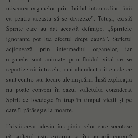
mișcarea organelor prin fluidul intermediar, fără
ca pentru aceasta să se divizeze”. Totuși, există
Spirite care au dat această definiție. „Spiritele
ignorante pot lua efectul drept cauză”. Sufletul
acționează prin intermediul organelor, iar
organele sunt animate prin fluidul vital ce se
repartizează între ele, mai abundent către cele ce
sunt centre sau focare ale mișcării. Însă explicația
nu poate conveni în cazul sufletului considerat
Spirit ce locuiește în trup în timpul vieții și pe
care îl părăsește la moarte.
Există ceva adevăr în opinia celor care socotesc
că sufletul este exterior și înconjoară corpul?