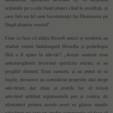
acțiunile pe o cale bună atunci când le ascultați, și
care într-un fel sunt locotenenții lui Dumnezeu pe
lângă planeta voastră”.
Cum se face că atâția filozofi antici și moderni au
studiat vreme îndelungată filozofia și psihologia
fără a fi ajuns la adevăr? „Acești oameni erau
antemergătorii doctrinei spiritiste eterne; ei au
pregătit drumul. Erau oameni, și au putut să se
înșele, deoarece au considerat propriile idei drept
adevăruri; dar chiar și erorile fac să reiasă
adevărul arătând argumentele pro și contra; de
altminteri printre aceste erori se găsesc marile
adevăruri pe care un studiu comparativ vă face să