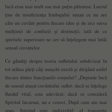
încă erau mai mult sau mai puțin pătrunse. Lucrul
ține de insuficiența limbajului uman ce nu are
câte un cuvânt pentru fiecare idee și de aici sursa
mulțimii de confuzii și distincții; iată de ce
spiritele superioare ne cer să înțelegem mai întâi
sensul cuvintelor.
Ce gândiți despre teoria sufletului subdivizat în
tot atâtea părți câți mușchi există și dirijând astfel
fiecare dintre funcțiunile corpului? „Depinde încă
de sensul atașat cuvântului suflet: dacă se înțelege
fluidul vital, este adevărat; dacă se consideră
Spiritul încarnat, nu e corect. După cum am mai
spus, Spiritul este indivizibil; el transmite