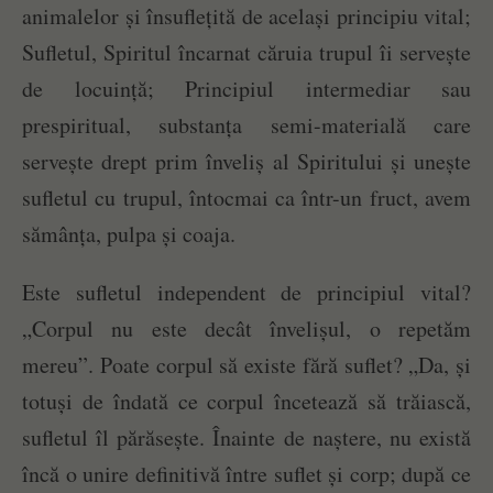
animalelor și însuflețită de același principiu vital;
Sufletul, Spiritul încarnat căruia trupul îi servește
de locuință; Principiul intermediar sau
prespiritual, substanța semi-materială care
servește drept prim înveliș al Spiritului și unește
sufletul cu trupul, întocmai ca într-un fruct, avem
sămânța, pulpa și coaja.
Este sufletul independent de principiul vital?
„Corpul nu este decât învelișul, o repetăm
mereu”. Poate corpul să existe fără suflet? „Da, și
totuși de îndată ce corpul încetează să trăiască,
sufletul îl părăsește. Înainte de naștere, nu există
încă o unire definitivă între suflet și corp; după ce