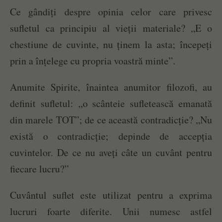
Ce gândiți despre opinia celor care privesc
sufletul ca principiu al vieții materiale? „E o
chestiune de cuvinte, nu ținem la asta; începeți
prin a înțelege cu propria voastră minte”.
Anumite Spirite, înaintea anumitor filozofi, au
definit sufletul: „o scânteie sufletească emanată
din marele TOT”; de ce această contradicție? „Nu
există o contradicție; depinde de accepția
cuvintelor. De ce nu aveți câte un cuvânt pentru
fiecare lucru?”
Cuvântul suflet este utilizat pentru a exprima
lucruri foarte diferite. Unii numesc astfel