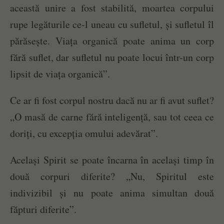
această unire a fost stabilită, moartea corpului
rupe legăturile ce-l uneau cu sufletul, și sufletul îl
părăsește. Viața organică poate anima un corp
fără suflet, dar sufletul nu poate locui într-un corp
lipsit de viața organică”.
Ce ar fi fost corpul nostru dacă nu ar fi avut suflet?
„O masă de carne fără inteligență, sau tot ceea ce
doriți, cu excepția omului adevărat”.
Același Spirit se poate încarna în același timp în
două corpuri diferite? „Nu, Spiritul este
indivizibil și nu poate anima simultan două
făpturi diferite”.