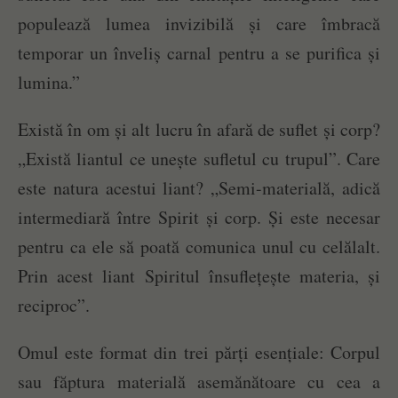
populează lumea invizibilă și care îmbracă
temporar un înveliș carnal pentru a se purifica și
lumina.”
Există în om și alt lucru în afară de suflet și corp?
„Există liantul ce unește sufletul cu trupul”. Care
este natura acestui liant? „Semi-materială, adică
intermediară între Spirit și corp. Și este necesar
pentru ca ele să poată comunica unul cu celălalt.
Prin acest liant Spiritul însuflețește materia, și
reciproc”.
Omul este format din trei părți esențiale: Corpul
sau făptura materială asemănătoare cu cea a