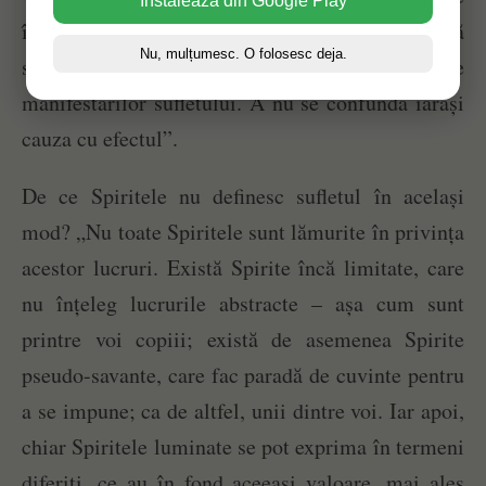
Instalează din Google Play
întreg la copil ca și la adult; ceea ce se dezvoltă
Nu, mulțumesc. O folosesc deja.
sau completează sunt organele sau instrumentele
manifestărilor sufletului. A nu se confunda iarăși
cauza cu efectul”.
De ce Spiritele nu definesc sufletul în același
mod? „Nu toate Spiritele sunt lămurite în privința
acestor lucruri. Există Spirite încă limitate, care
nu înțeleg lucrurile abstracte – așa cum sunt
printre voi copiii; există de asemenea Spirite
pseudo-savante, care fac paradă de cuvinte pentru
a se impune; ca de altfel, unii dintre voi. Iar apoi,
chiar Spiritele luminate se pot exprima în termeni
diferiți, ce au în fond aceeași valoare, mai ales