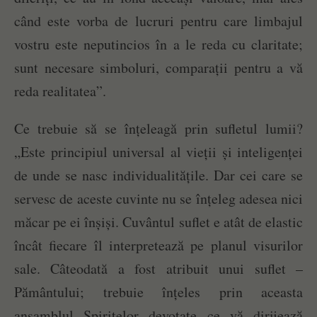
când este vorba de lucruri pentru care limbajul
vostru este neputincios în a le reda cu claritate;
sunt necesare simboluri, comparații pentru a vă
reda realitatea”.
Ce trebuie să se înțeleagă prin sufletul lumii?
„Este principiul universal al vieții și inteligenței
de unde se nasc individualitățile. Dar cei care se
servesc de aceste cuvinte nu se înțeleg adesea nici
măcar pe ei înșiși. Cuvântul suflet e atât de elastic
încât fiecare îl interpretează pe planul visurilor
sale. Câteodată a fost atribuit unui suflet –
Pământului; trebuie înțeles prin aceasta
ansamblul Spiritelor devotate ce vă dirijează