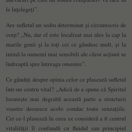
le înțelegeți”.
Are sufletul un sediu determinat și circumscris de
corp? „Nu, dar el este localizat mai ales la cap la
marile genii și la toți cei ce gândesc mult, și la
inimă la oamenii mai sensibili ale căror acțiuni se
îndreaptă spre întreaga omenire”.
Ce gândiți despre opinia celor ce plasează sufletul
într-un centru vital? „Adică de a spune că Spiritul
locuiește mai degrabă această parte a structurii
voastre deoarece acolo conduc toate senzațiile.
Cei ce-l plasează în ceea ce consideră a fi centrul
vitalității îl confundă cu fluidul sau principiul