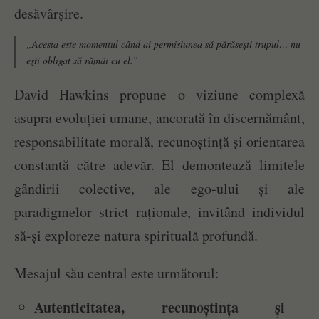
desăvârșire.
„Acesta este momentul când ai permisiunea să părăseşti trupul… nu
eşti obligat să rămâi cu el.”
David Hawkins propune o viziune complexă
asupra evoluției umane, ancorată în discernământ,
responsabilitate morală, recunoștință și orientarea
constantă către adevăr. El demontează limitele
gândirii colective, ale ego-ului și ale
paradigmelor strict raționale, invitând individul
să-și exploreze natura spirituală profundă.
Mesajul său central este următorul:
Autenticitatea, recunoștința și