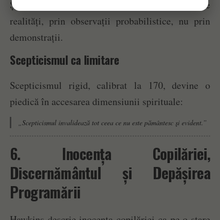
Știința clinică poate doar aproxima aceste
realități, prin observații probabilistice, nu prin
demonstrații.
Scepticismul ca limitare
Scepticismul rigid, calibrat la 170, devine o
piedică în accesarea dimensiunii spirituale:
„Scepticismul invalidează tot ceea ce nu este pământesc şi evident.”
6. Inocența Copilăriei,
Discernământul și Depășirea
Programării
Hawkins descrie inocența copilăriei ca pe o stare