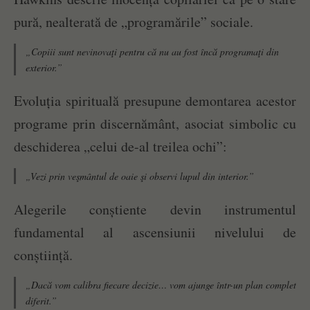
pură, nealterată de „programările” sociale.
„Copiii sunt nevinovaţi pentru că nu au fost încă programaţi din
exterior.”
Evoluția spirituală presupune demontarea acestor
programe prin discernământ, asociat simbolic cu
deschiderea „celui de-al treilea ochi”:
„Vezi prin veşmântul de oaie şi observi lupul din interior.”
Alegerile conștiente devin instrumentul
fundamental al ascensiunii nivelului de
conștiință.
„Dacă vom calibra fiecare decizie… vom ajunge într-un plan complet
diferit.”