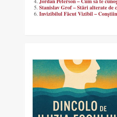
Jordan Peterson – Cum să te cunoști
Stanislav Grof – Stări alterate de 
Invizibilul Făcut Vizibil – Conști