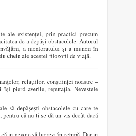
te ale existenței, prin practici precum
pacitatea de a depăși obstacolele. Autorul
învățării, a mentoratului și a muncii în
le cheie
ale acestei filozofii de viață.
nțelor, relațiilor, conștiinței noastre –
își pierd averile, reputația. Nevestele
ale să depășești obstacolele cu care te
, pentru că nu ți se dă un vis decât dacă
 că ai nevoie să lucrezi în echipă. Dar ai