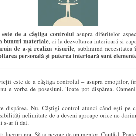
i este de a câștiga controlul
asupra diferitelor aspec
la bunuri materiale
, ci la dezvoltarea interioară și ca
ăruia de a-și realiza visurile
, subliniind necesitatea 
ltarea personală și puterea interioară sunt elemente
eții este de a câștiga controlul – asupra emoțiilor, fina
i nu e vorba de posesiuni. Toate pot dispărea. Oamenii 
e dispărea. Nu. Câștigi control atunci când ești pe c
sibilități nelimitate de a deveni aproape orice ne dorim
 s-ar fi dat.
ți lucruri noi. Să ai nevoie de un mentor. Caută-l. Poate