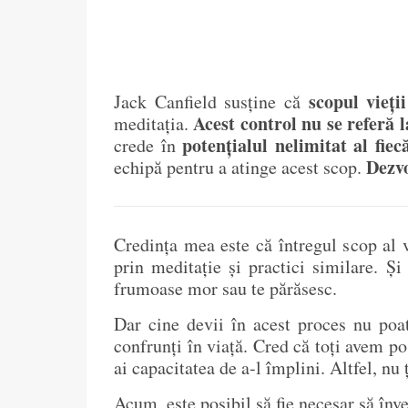
scopul vieți
Jack Canfield susține că
Acest control nu se referă 
meditația.
potențialul nelimitat al fiec
crede în
Dezvo
echipă pentru a atinge acest scop.
Credința mea este că întregul scop al vi
prin meditație și practici similare. Ș
frumoase mor sau te părăsesc.
Dar cine devii în acest proces nu poat
confrunți în viață. Cred că toți avem po
ai capacitatea de a-l împlini. Altfel, nu ți
Acum, este posibil să fie necesar să înve