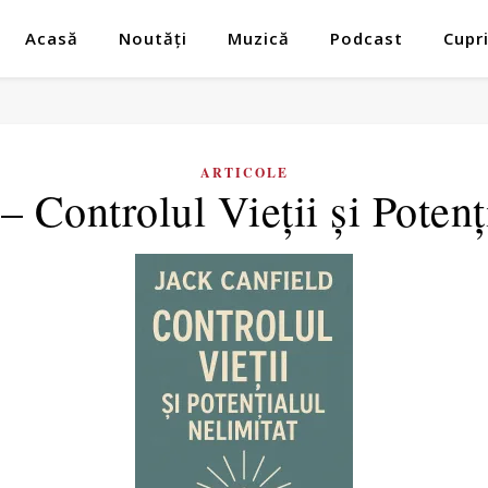
Acasă
Noutăți
Muzică
Podcast
Cupr
ARTICOLE
– Controlul Vieții și Potenț