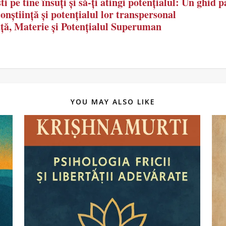
 pe tine însuți și să-ți atingi potențialul: Un ghid p
conștiință și potențialul lor transpersonal
ință, Materie și Potențialul Superuman
YOU MAY ALSO LIKE