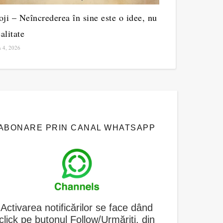
ji – Neîncrederea în sine este o idee, nu
alitate
 4, 2026
ABONARE PRIN CANAL WHATSAPP
A
ctivarea notificărilor se face dând
click pe butonul Follow/Urmăriți, din