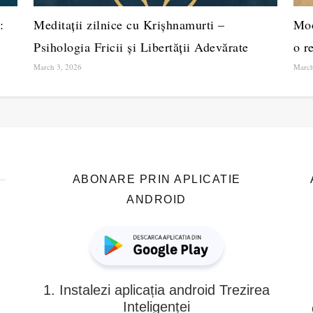
:
Meditații zilnice cu Krișhnamurti –
Moo
Psihologia Fricii și Libertății Adevărate
o re
March 3, 2026
March
ABONARE PRIN APLICATIE
ANDROID
1. Instalezi aplicația android Trezirea
Inteligenței