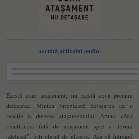
Ascultă articolul audio:
Există doar atașament; nu există ceva precum
detașarea. Mintea inventează detașarea ca o
reacție la durerea atașamentului. Atunci când
reacționezi față de atașament spre a deveni
„detașat”, ești atașat de altceva. Așa că întregul