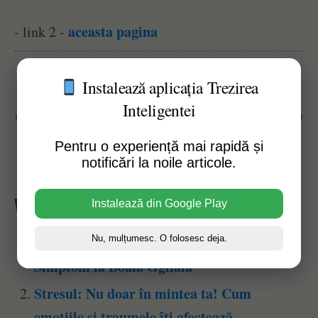
aceasta pagina
- link 2 -
Instalează aplicația Trezirea
Inteligentei
Susține acest website
Pentru o experiență mai rapidă și
notificări la noile articole.
Afișări pagină:
44
Vezi Și Alte Articole Similare:
Instalează din Google Play
Nu, mulțumesc. O folosesc deja.
Elliot Krane – Durerea Cronică: De la
Simptom la Boală Gglială
Stresul: Nu doar în mintea ta! Cum
emoțiile și traumele îți afectează