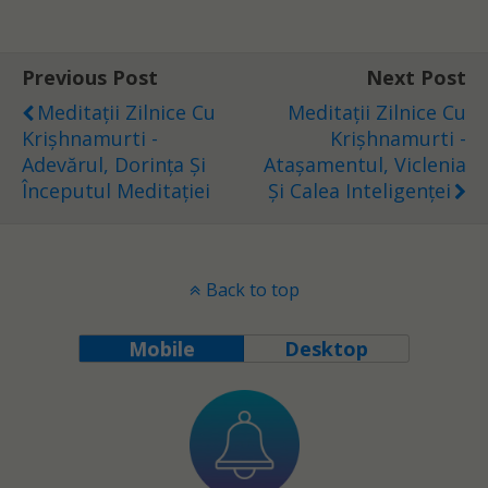
Previous Post
Next Post
Meditații Zilnice Cu
Meditații Zilnice Cu
Krișhnamurti -
Krișhnamurti -
Adevărul, Dorința Și
Atașamentul, Viclenia
Începutul Meditației
Și Calea Inteligenței
Back to top
Mobile
Desktop