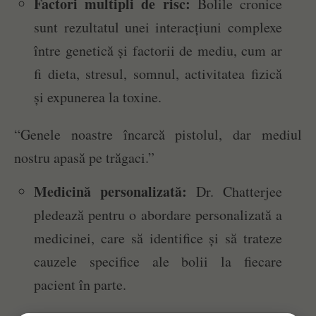
Factori multipli de risc:
Bolile cronice
sunt rezultatul unei interacțiuni complexe
între genetică și factorii de mediu, cum ar
fi dieta, stresul, somnul, activitatea fizică
și expunerea la toxine.
“Genele noastre încarcă pistolul, dar mediul
nostru apasă pe trăgaci.”
Medicină personalizată:
Dr. Chatterjee
pledează pentru o abordare personalizată a
medicinei, care să identifice și să trateze
cauzele specifice ale bolii la fiecare
pacient în parte.