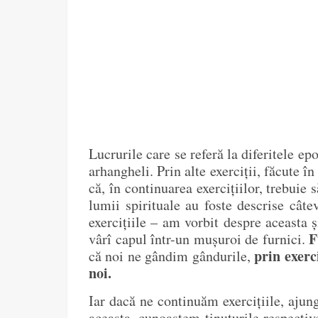
Lucrurile care se referă la diferitele e
arhangheli. Prin alte exerciții, făcute î
că, în continuarea exercițiilor, trebuie
lumii spirituale au foste descrise cât
exercițiile – am vorbit despre aceasta
F
vârî capul într-un mușuroi de furnici.
prin exerc
că noi ne gândim gândurile,
noi.
Iar dacă ne continuăm exercițiile, ajun
aceasta, cunoaștem ținuturile respective