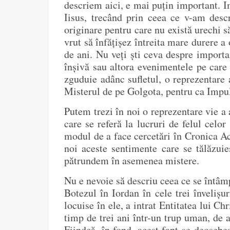
descriem aici, e mai puțin important. Im
Iisus, trecând prin ceea ce v-am descr
originare pentru care nu există urechi s
vrut să înfățișez întreita mare durere a 
de ani. Nu veți ști ceva despre importan
înșivă sau altora evenimentele pe care 
zguduie adânc sufletul, o reprezentare 
Misterul de pe Golgota, pentru ca Impul
Putem trezi în noi o reprezentare vie a 
care se referă la lucruri de felul celo
modul de a face cercetări în Cronica Ac
noi aceste sentimente care se tălăzuie
pătrundem în asemenea mistere.
Nu e nevoie să descriu ceea ce se întâmp
Botezul în Iordan în cele trei învelișur
locuise în ele, a intrat Entitatea lui Ch
timp de trei ani într-un trup uman, de a
Fiindcă, în fond, acest fapt se deoseb