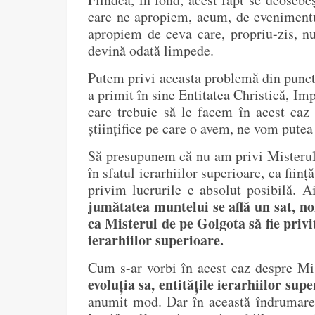
care ne apropiem, acum, de evenimentul 
apropiem de ceva care, propriu-zis, n
devină odată limpede.
Putem privi aceasta problemă din punct
a primit în sine Entitatea Christică, Imp
care trebuie să le facem în acest caz t
științifice pe care o avem, ne vom pute
Să presupunem că nu am privi Misterul 
în sfatul ierarhiilor superioare, ca fiin
privim lucrurile e absolut posibilă. 
jumătatea muntelui se află un sat, no
ca Misterul de pe Golgota să fie privi
ierarhiilor superioare.
Cum s-ar vorbi în acest caz despre Mis
evoluția sa, entitățile ierarhiilor su
anumit mod. Dar în această îndrumare 