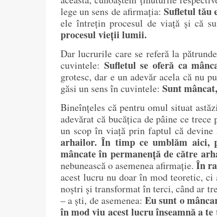
Sufletul tău
lege un sens de afirmația:
ele întrețin procesul de viață și că s
procesul vieții lumii.
Dar lucrurile care se referă la pătrunder
Sufletul se oferă ca mânca
cuvintele:
grotesc, dar e un adevăr acela că nu pu
Sunt mâncat, c
găsi un sens în cuvintele:
Bineînțeles că pentru omul situat astăzi
adevărat că bucățica de pâine ce trece p
un scop în viață prin faptul că devine
arhailor.
În timp ce umblăm aici, p
mâncate în permanență de către arh
În ra
nebunească o asemenea afirmație.
acest lucru nu doar în mod teoretic, ci 
noștri și transformat în terci, când ar t
Eu sunt o mâncare
– a ști, de asemenea:
în mod viu acest lucru înseamnă a te t