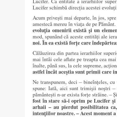
Lucifer. Ca entitate a ierarhiilor supe
Lucifer schimbă direcția acestei evoluți
Acum privești mai departe, în jos, spre 
amestecă mereu în viața de pe Pământ.
evoluția omenirii există și un elemen
mod, spunând că aceste entități ale iera
noi. În ea există forțe care îndepărtea
Călăuzirea din partea ierarhiilor superio
mai întâi cele aflate pe treapta cea mai
înalte, până sus, la cele supreme, acțion
astfel încât aceștia sunt primii care in
Ne transpunem, deci – bineînțeles, cu t
spune: Iată, aici sunt trimișii noștri –
pământești n-ar exista forțe străine. – 
fost în stare să-i oprim pe Lucifer ș
arhaii – au pierdut posibilitatea 
intențiilor noastre. – Acest moment a 