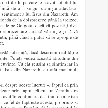
e trăirile pe care le-a avut sufletul lui
inită de a fi singur cu niște adevăruri
de sentiment a lui Iisus din Nazareth. Am
erioada de la doisprezece până la treizeci
lui de pe Golgota, dacă vă povestiți dvs.
o reprezentare care să vă miște și să vă
reth, până când a putut să se apropie de
nt.
astă suferință, dacă descriem realitățile
ente. Puteți vedea această atitudine din
 cuvinte. Cu cât reușim să simțim iar în
st Iisus din Nazareth, cu atât mai mult
i despre aceste lucruri –, faptul că prin
lizate prin faptul că eul lui Zarathustra
 a avut în continuare destinul de a exista
 ce fel de fapt este acesta, propriu-zis.
voluția de pe Pământ. Și în momentul în