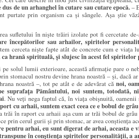
 e dus de un arhanghel în cutare sau cutare epocă.
– E
unt purtate prin organism ca și sângele. Așa știe văză
ea sufletului în niște trăiri izolate pot fi cercetate d
re începătorilor sau arhailor, spiritelor personalit
tem cerceta niște fapte atât de concrete cum e viața lu
a hrană spirituală, și slujesc în acest fel spiritelor 
 pe solul lumii exterioare, această afirmație pare o neb
rin stomacul nostru devine hrana noastră – și, dacă ar 
noi, oam
 hrana noastră –, tot pe atât e de adevărat că
e suprafața Pământului, noi suntem, totodată, niș
ai
. Nu veți nega faptul că, în viața obișnuită, oamenii 
port cu arhaii, suntem exact ceea ce e bobul de grâu 
a trăi în raport cu arhaii așa cum ar trăi bobul de grâu
rece prin cerul gurii și prin stomac, ar avea conștiența
 pentru arhai, eu sunt digerat de arhai, aceasta e via
ranspune în conștiența spiritelor personalității, a a