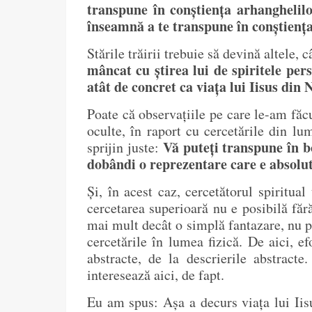
transpune în conștiența arhanghelilo
înseamnă a te transpune în conștiența 
Stările trăirii trebuie să devină altele
mâncat cu știrea lui de spiritele pers
atât de concret ca viața lui Iisus din 
Poate că observațiile pe care le-am făcut
oculte, în raport cu cercetările din l
Vă puteți transpune în bo
sprijin juste:
dobândi o reprezentare care e absolut
Și, în acest caz, cercetătorul spiritua
cercetarea superioară nu e posibilă fără
mai mult decât o simplă fantazare, nu po
cercetările în lumea fizică. De aici, e
abstracte, de la descrierile abstracte
interesează aici, de fapt.
Eu am spus: Așa a decurs viața lui Iis