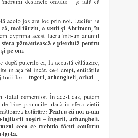
să îndrumi destinele omului – și iată că
lă acolo jos are loc prin noi. Lucifer se
că, mai târziu, a venit și Ahriman, în
em exprima acest lucru într-un anumit
 sfera pământească e pierdută pentru
 și pe om.
re după puterile ei, la această călăuzire,
 în așa fel încât, ce-i drept, entitățile
îngeri, arhangheli, arhai –,
jitorii lor –
în sfatul oamenilor. În acest caz, putem
t de bine poruncile, dacă în sfera vieții
Pentru că noi n-am
următoarea hotărâre:
ujitorii noștri – îngerii, arhangheli,
ameni ceea ce trebuia făcut conform
olgota.