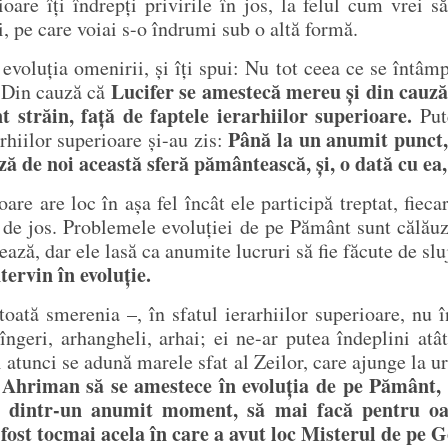
rioare îți îndrepți privirile în jos, la felul cum vrei 
i, pe care voiai s-o îndrumi sub o altă formă.
evoluția omenirii, și îți spui: Nu tot ceea ce se întâmp
Lucifer se amestecă mereu și din cauză 
 Din cauză că
t străin, față de faptele ierarhiilor superioare.
Put
Până la un anumit punct,
rhiilor superioare și-au zis:
ză de noi această sferă pământească, și, o dată cu ea,
are are loc în așa fel încât ele participă treptat, fieca
 de jos. Problemele evoluției de pe Pământ sunt călăuzite
ează, dar ele lasă ca anumite lucruri să fie făcute de slu
tervin în evoluție.
oată smerenia –, în sfatul ierarhiilor superioare, nu 
 îngeri, arhangheli, arhai; ei ne-ar putea îndeplini atâ
Și atunci se adună marele sfat al Zeilor, care ajunge la 
i Ahriman să se amestece în evoluția de pe Pământ, sl
ca, dintr-un anumit moment, să mai facă pentru o
fost tocmai acela în care a avut loc Misterul de pe G