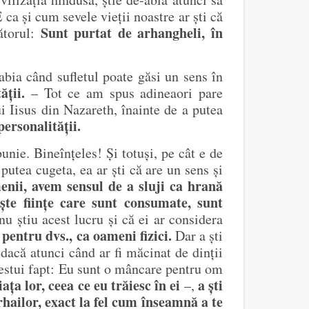
 ca și cum sevele vieții noastre ar ști că
Sunt purtat de arhangheli, în
torul:
e-abia când sufletul poate găsi un sens în
ății.
– Tot ce am spus adineaori pare
i Iisus din Nazareth, înainte de a putea
personalității.
unie. Bineînțeles! Și totuși, pe cât e de
putea cugeta, ea ar ști că are un sens și
enii, avem sensul de a sluji ca hrană
te ființe care sunt consumate, sunt
nu știu acest lucru și că ei ar considera
pentru dvs., ca oameni fizici.
Dar a ști
 dacă atunci când ar fi măcinat de dinții
 acestui fapt: Eu sunt o mâncare pentru om
ța lor, ceea ce eu trăiesc în ei
a ști
–,
rhailor, exact la fel cum înseamnă a te