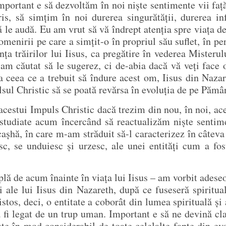
portant e să dezvoltăm în noi niște sentimente vii față d
is, să simțim în noi durerea singurătății, durerea inf
ă le audă. Eu am vrut să vă îndrept atenția spre viața 
omenirii pe care a simțit-o în propriul său suflet, în p
ța trăirilor lui Iisus, ca pregătire în vederea Misteru
am căutat să le sugerez, ci de-abia dacă vă veți face 
a ceea ce a trebuit să îndure acest om, Iisus din Naza
sul Christic să se poată revărsa în evoluția de pe Pămâ
acestui Impuls Christic dacă trezim din nou, în noi, ace
r studiate acum încercând să reactualizăm niște sentim
așhă, în care m-am străduit să-l caracterizez în câteva
sc, se unduiesc și urzesc, ale unei entități cum a fo
lă de acum înainte în viața lui Iisus – am vorbit adeseor
i ale lui Iisus din Nazareth, după ce fuseseră spiritua
ristos, deci, o entitate a coborât din lumea spirituală și
 fi legat de un trup uman. Important e să ne devină clar
ește în mod considerabil de toate celelalte fapte din e