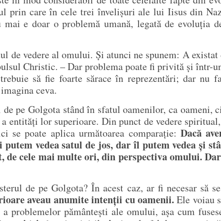
prin care în cele trei învelișuri ale lui Iisus din Naza
u mai e doar o problemă umană, legată de evoluția d
ul de vedere al omului. Și atunci ne spunem: A existat
ulsul Christic. – Dar problema poate fi privită și într-u
rebuie să fie foarte sărace în reprezentări; dar nu fa
a imagina ceva.
de pe Golgota stând în sfatul oamenilor, ca oameni, c
ță a entități lor superioare. Din punct de vedere spiritua
Dacă ave
Aici se poate aplica următoarea comparație:
i putem vedea satul de jos, dar îl putem vedea și stâ
t, de cele mai multe ori, din perspectiva omului.
Dar
terul de pe Golgota? În acest caz, ar fi necesar să s
perioare aveau anumite intenții cu oamenii.
Ele voiau s
a problemelor pământești ale omului, așa cum fusese