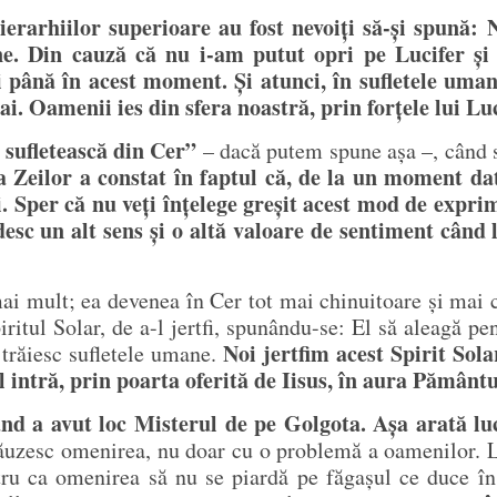
 ierarhiilor superioare au fost nevoiți să-și spună: 
ane. Din cauză că nu i-am putut opri pe Lucifer ș
 până în acest moment. Și atunci, în sufletele uman
ai. Oamenii ies din sfera noastră, prin forțele lui Lu
 sufletească din Cer”
– dacă putem spune așa –, când 
Zeilor a constat în faptul că, de la un moment dat,
. Sper că nu veți înțelege greșit acest mod de exprima
ndesc un alt sens și o altă valoare de sentiment când
ai mult; ea devenea în Cer tot mai chinuitoare și mai c
ritul Solar, de a-l jertfi, spunându-se: El să aleagă pen
Noi jertfim acest Spirit Sola
 trăiesc sufletele umane.
l intră, prin poarta oferită de Iisus, în aura Pământu
ând a avut loc Misterul de pe Golgota. Așa arată lu
ăuzesc omenirea, nu doar cu o problemă a oamenilor. Lucr
u ca omenirea să nu se piardă pe făgașul ce duce în a