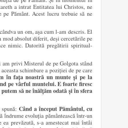
reth a intrat Entitatea lui Christos, ne
e pe Pământ. Acest lucru trebuie să ne
 cândva un om, așa cum l-am descris. El
n mod absolut diferit, deși cercetările pe
ce nimic. Datorită pregătirii spiritual-
i am privi Misterul de pe Golgota stând
l, aceasta schimbare a poziției de pe care
m în fața noastră un munte și pe la
nd pe vârful muntelui. E foarte firesc
 putem să ne înălțăm odată și în sfera
Când a început Pământul, cu
e spună:
ă îndrume evoluția pământească într-un
 ea prevăzută, s-a amestecat mai întâi