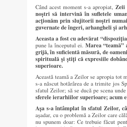
Zeii
Când acest moment s-a apropiat,
noștri să intervină în sufletele um
acționăm prin slujitorii noștri numai
guvernate de îngeri, arhangheli și arh
Aceasta a fost cu adevărat “dispoziția
Marea “teamă” a 
pune la începutul ei.
grijă, în suficientă măsură, de oameni
spirituală și știți că expresiile dobâ
superioare.
Această teamă a Zeilor se apropia tot m
s-a născut hotărârea de a trimite jos Spi
sfatul Zeilor; să se ducă pe scena unde
sferele ierarhiilor superioare; acum e
Așa s-a întâmplat în sfatul Zeilor, c
așadar, cu o problemă a Zeilor care căl
nu spunem doar: Ce trebuie făcut pentr