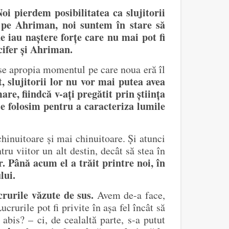
Noi pierdem posibilitatea ca slujitorii
i pe Ahriman, noi suntem în stare să
e iau naștere forțe care nu mai pot fi
cifer și Ahriman.
se apropia momentul pe care noua eră îl
 slujitorii lor nu vor mai putea avea
re, fiindcă v-ați pregătit prin știința
 le folosim pentru a caracteriza lumile
hinuitoare și mai chinuitoare. Și atunci
tru viitor un alt destin, decât să stea în
r.
Până acum el a trăit printre noi, în
lui.
crurile văzute de sus.
Avem de-a face,
urile pot fi privite în așa fel încât să
bis? – ci, de cealaltă parte, s-a putut