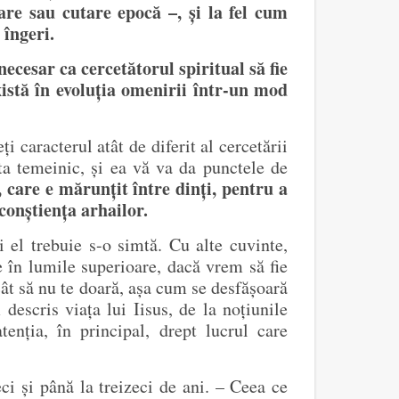
are sau cutare epocă –, și la fel cum
 îngeri.
necesar ca cercetătorul spiritual să fie
există în evoluția omenirii într-un mod
i caracterul atât de diferit al cercetării
ta temeinic, și ea vă va da punctele de
 care e mărunțit între dinți, pentru a
conștiența arhailor.
i el trebuie s-o simtă. Cu alte cuvinte,
re în lumile superioare, dacă vrem să fie
cât să nu te doară, așa cum se desfășoară
descris viața lui Iisus, de la noțiunile
tenția, în principal, drept lucrul care
i și până la treizeci de ani. – Ceea ce