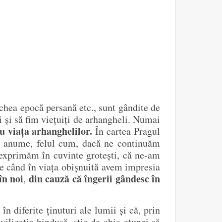
echea epocă persană etc., sunt gândite de
ci și să fim viețuiți de arhangheli. Numai
ru viața arhanghelilor.
În cartea Pragul
 și anume, felul cum, dacă ne continuăm
 exprimăm în cuvinte grotești, că ne-am
 când în viața obișnuită avem impresia
în noi
din cauză că îngerii gândesc în
,
 diferite ținuturi ale lumii și că, prin
vilizația hindusă, știe de-abia atunci să