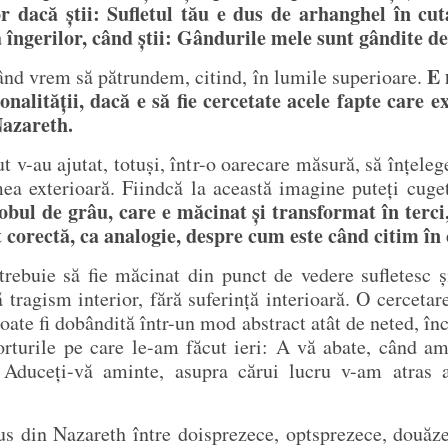
r dacă știi: Sufletul tău e dus de arhanghel în cut
îngerilor, când știi: Gândurile mele sunt gândite de
E 
, când vrem să pătrundem, citind, în lumile superioare.
onalității, dacă e să fie cercetate acele fapte care 
Nazareth.
 v-au ajutat, totuși, într-o oarecare măsură, să înțelegeț
umea exterioară. Fiindcă la această imagine puteți cuge
bul de grâu, care e măcinat și transformat în terci,
 corectă, ca analogie, despre cum este când citim în 
l trebuie să fie măcinat din punct de vedere sufletesc ș
 tragism interior, fără suferință interioară. O cerceta
ate fi dobândită într-un mod abstract atât de neted, în
forturile pe care le-am făcut ieri: A vă abate, când am 
. Aduceți-vă aminte, asupra cărui lucru v-am atras a
us din Nazareth între doisprezece, optsprezece, douăzec