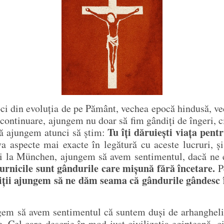
poci din evoluția de pe Pământ, vechea epocă hindusă, v
n continuare, ajungem nu doar să fim gândiți de îngeri, 
Tu îți dăruiești viața pent
 să ajungem atunci să știm:
eva aspecte mai exacte în legătură cu aceste lucruri,
 și la München, ajungem să avem sentimentul, dacă ne
urnicile sunt gândurile care mișună fără încetare.
Pe
iții ajungem să ne dăm seama că gândurile gândesc 
gem să avem sentimentul că suntem duși de arhangheli în
. Cel care descrie în mod just civilizația egipteană, ci