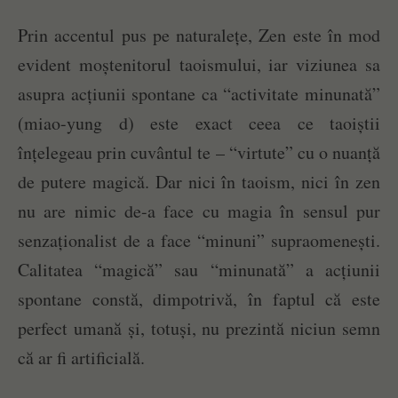
Prin accentul pus pe naturalețe, Zen este în mod
evident moștenitorul taoismului, iar viziunea sa
asupra acțiunii spontane ca “activitate minunată”
(miao-yung d) este exact ceea ce taoiștii
înțelegeau prin cuvântul te – “virtute” cu o nuanță
de putere magică. Dar nici în taoism, nici în zen
nu are nimic de-a face cu magia în sensul pur
senzaționalist de a face “minuni” supraomenești.
Calitatea “magică” sau “minunată” a acțiunii
spontane constă, dimpotrivă, în faptul că este
perfect umană și, totuși, nu prezintă niciun semn
că ar fi artificială.