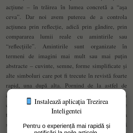
acțiune – în trăirea în lumea concretă a “așa
ceva”. Dar noi avem puterea de a controla
acțiunea prin reflecție, adică prin gândire, prin
compararea lumii reale cu amintirile sau
“reflecțiile”. Amintirile sunt organizate în
termeni de imagini mai mult sau mai puțin
abstracte – cuvinte, semne, forme simplificate și
alte simboluri care pot fi trecute în revistă foarte
rapid, una după alta. Pornind de la astfel de
amintiri, reflecții și simboluri, mintea își
Instalează aplicația Trezirea
construiește ideea de sine. Aceasta corespunde
Inteligentei
termostatului – sursa de informații despre propria
sa acțiune trecută prin care sistemul se corectează
Pentru o experiență mai rapidă și
notificări la noile articole.