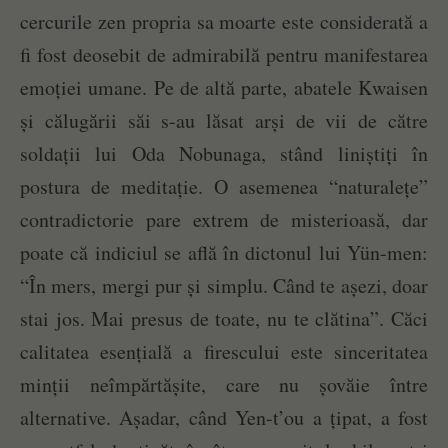
cercurile zen propria sa moarte este considerată a
fi fost deosebit de admirabilă pentru manifestarea
emoției umane. Pe de altă parte, abatele Kwaisen
și călugării săi s-au lăsat arși de vii de către
soldații lui Oda Nobunaga, stând liniștiți în
postura de meditație. O asemenea “naturalețe”
contradictorie pare extrem de misterioasă, dar
poate că indiciul se află în dictonul lui Yün-men:
“În mers, mergi pur și simplu. Când te așezi, doar
stai jos. Mai presus de toate, nu te clătina”. Căci
calitatea esențială a firescului este sinceritatea
minții neîmpărtășite, care nu șovăie între
alternative. Așadar, când Yen-t’ou a țipat, a fost