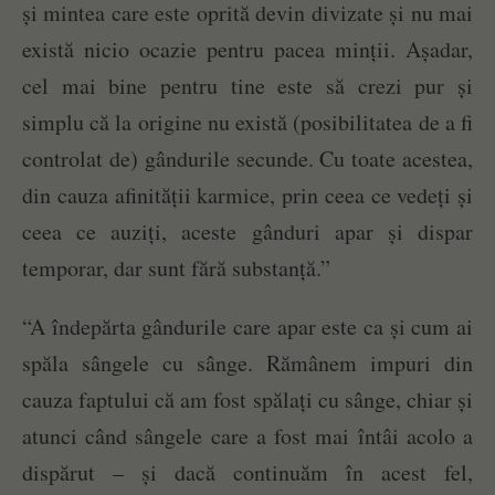
și mintea care este oprită devin divizate și nu mai
există nicio ocazie pentru pacea minții. Așadar,
cel mai bine pentru tine este să crezi pur și
simplu că la origine nu există (posibilitatea de a fi
controlat de) gândurile secunde. Cu toate acestea,
din cauza afinității karmice, prin ceea ce vedeți și
ceea ce auziți, aceste gânduri apar și dispar
temporar, dar sunt fără substanță.”
“A îndepărta gândurile care apar este ca și cum ai
spăla sângele cu sânge. Rămânem impuri din
cauza faptului că am fost spălați cu sânge, chiar și
atunci când sângele care a fost mai întâi acolo a
dispărut – și dacă continuăm în acest fel,