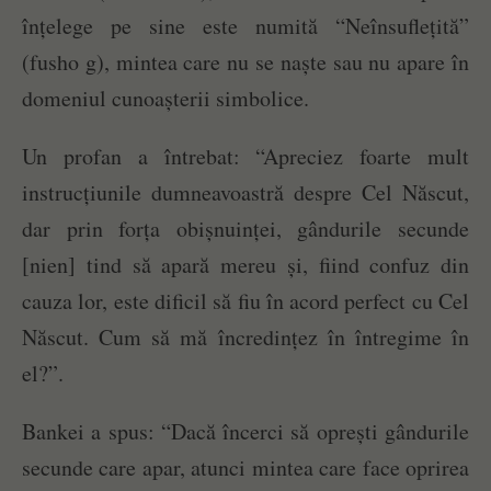
înțelege pe sine este numită “Neînsuflețită”
(fusho g), mintea care nu se naște sau nu apare în
domeniul cunoașterii simbolice.
Un profan a întrebat: “Apreciez foarte mult
instrucțiunile dumneavoastră despre Cel Născut,
dar prin forța obișnuinței, gândurile secunde
[nien] tind să apară mereu și, fiind confuz din
cauza lor, este dificil să fiu în acord perfect cu Cel
Născut. Cum să mă încredințez în întregime în
el?”.
Bankei a spus: “Dacă încerci să oprești gândurile
secunde care apar, atunci mintea care face oprirea