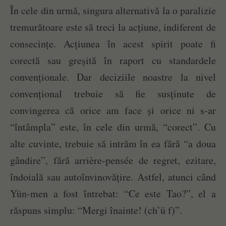
În cele din urmă, singura alternativă la o paralizie
tremurătoare este să treci la acțiune, indiferent de
consecințe. Acțiunea în acest spirit poate fi
corectă sau greșită în raport cu standardele
convenționale. Dar deciziile noastre la nivel
convențional trebuie să fie susținute de
convingerea că orice am face și orice ni s-ar
“întâmpla” este, în cele din urmă, “corect”. Cu
alte cuvinte, trebuie să intrăm în ea fără “a doua
gândire”, fără arrière-pensée de regret, ezitare,
îndoială sau autoînvinovățire. Astfel, atunci când
Yün-men a fost întrebat: “Ce este Tao?”, el a
răspuns simplu: “Mergi înainte! (ch’ü f)”.