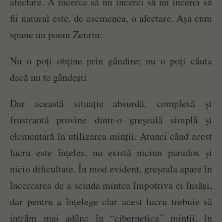
afectare. A încerca să nu încerci să nu încerci să
fii natural este, de asemenea, o afectare. Așa cum
spune un poem Zenrin:
Nu o poți obține prin gândire; nu o poți căuta
dacă nu te gândești.
Dar această situație absurdă, complexă și
frustrantă provine dintr-o greșeală simplă și
elementară în utilizarea minții. Atunci când acest
lucru este înțeles, nu există niciun paradox și
nicio dificultate. În mod evident, greșeala apare în
încercarea de a scinda mintea împotriva ei însăși,
dar pentru a înțelege clar acest lucru trebuie să
intrăm mai adânc în “cibernetica” minții, în