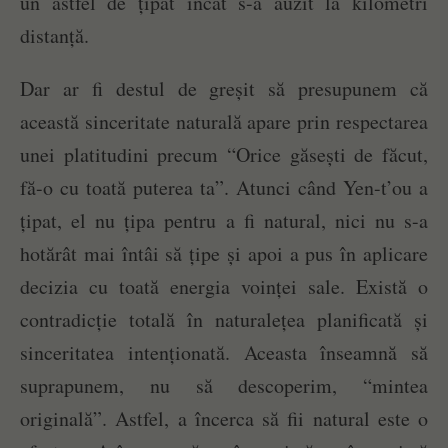
un astfel de țipăt încât s-a auzit la kilometri
distanță.
Dar ar fi destul de greșit să presupunem că
această sinceritate naturală apare prin respectarea
unei platitudini precum “Orice găsești de făcut,
fă-o cu toată puterea ta”. Atunci când Yen-t’ou a
țipat, el nu țipa pentru a fi natural, nici nu s-a
hotărât mai întâi să țipe și apoi a pus în aplicare
decizia cu toată energia voinței sale. Există o
contradicție totală în naturalețea planificată și
sinceritatea intenționată. Aceasta înseamnă să
suprapunem, nu să descoperim, “mintea
originală”. Astfel, a încerca să fii natural este o