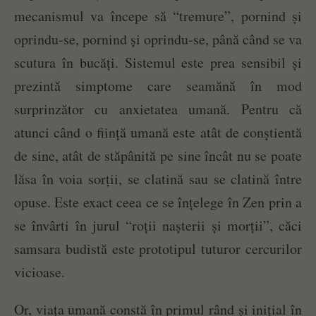
mecanismul va începe să “tremure”, pornind și
oprindu-se, pornind și oprindu-se, până când se va
scutura în bucăți. Sistemul este prea sensibil și
prezintă simptome care seamănă în mod
surprinzător cu anxietatea umană. Pentru că
atunci când o ființă umană este atât de conștientă
de sine, atât de stăpânită pe sine încât nu se poate
lăsa în voia sorții, se clatină sau se clatină între
opuse. Este exact ceea ce se înțelege în Zen prin a
se învârti în jurul “roții nașterii și morții”, căci
samsara budistă este prototipul tuturor cercurilor
vicioase.
Or, viața umană constă în primul rând și inițial în