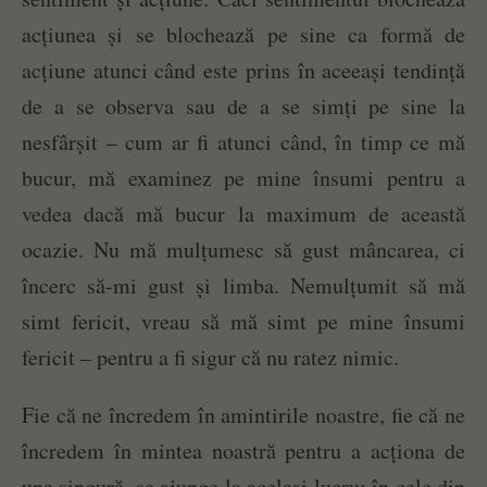
acțiunea și se blochează pe sine ca formă de
acțiune atunci când este prins în aceeași tendință
de a se observa sau de a se simți pe sine la
nesfârșit – cum ar fi atunci când, în timp ce mă
bucur, mă examinez pe mine însumi pentru a
vedea dacă mă bucur la maximum de această
ocazie. Nu mă mulțumesc să gust mâncarea, ci
încerc să-mi gust și limba. Nemulțumit să mă
simt fericit, vreau să mă simt pe mine însumi
fericit – pentru a fi sigur că nu ratez nimic.
Fie că ne încredem în amintirile noastre, fie că ne
încredem în mintea noastră pentru a acționa de
una singură, se ajunge la același lucru: în cele din