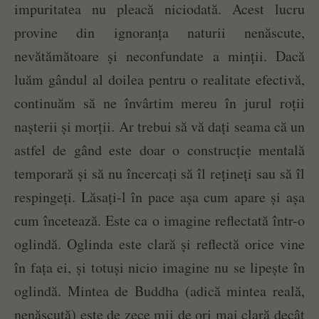
impuritatea nu pleacă niciodată. Acest lucru
provine din ignoranța naturii nenăscute,
nevătămătoare și neconfundate a minții. Dacă
luăm gândul al doilea pentru o realitate efectivă,
continuăm să ne învârtim mereu în jurul roții
nașterii și morții. Ar trebui să vă dați seama că un
astfel de gând este doar o construcție mentală
temporară și să nu încercați să îl rețineți sau să îl
respingeți. Lăsați-l în pace așa cum apare și așa
cum încetează. Este ca o imagine reflectată într-o
oglindă. Oglinda este clară și reflectă orice vine
în fața ei, și totuși nicio imagine nu se lipește în
oglindă. Mintea de Buddha (adică mintea reală,
nenăscută) este de zece mii de ori mai clară decât