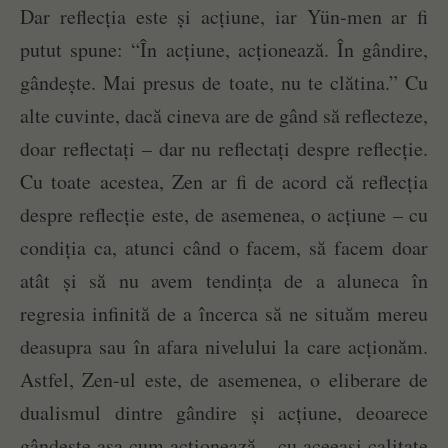
Dar reflecția este și acțiune, iar Yün-men ar fi
putut spune: “În acțiune, acționează. În gândire,
gândește. Mai presus de toate, nu te clătina.” Cu
alte cuvinte, dacă cineva are de gând să reflecteze,
doar reflectați – dar nu reflectați despre reflecție.
Cu toate acestea, Zen ar fi de acord că reflecția
despre reflecție este, de asemenea, o acțiune – cu
condiția ca, atunci când o facem, să facem doar
atât și să nu avem tendința de a aluneca în
regresia infinită de a încerca să ne situăm mereu
deasupra sau în afara nivelului la care acționăm.
Astfel, Zen-ul este, de asemenea, o eliberare de
dualismul dintre gândire și acțiune, deoarece
gândește așa cum acționează – cu aceeași calitate