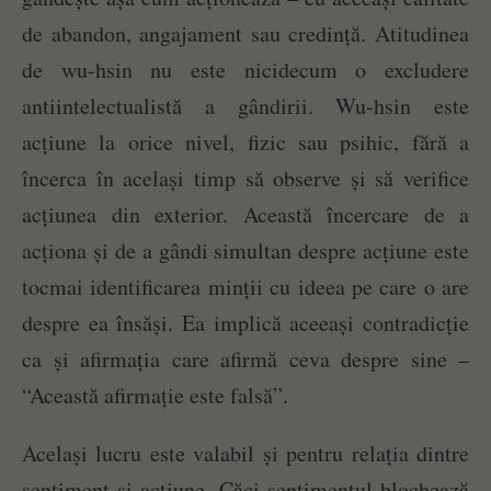
de abandon, angajament sau credință. Atitudinea
de wu-hsin nu este nicidecum o excludere
antiintelectualistă a gândirii. Wu-hsin este
acțiune la orice nivel, fizic sau psihic, fără a
încerca în același timp să observe și să verifice
acțiunea din exterior. Această încercare de a
acționa și de a gândi simultan despre acțiune este
tocmai identificarea minții cu ideea pe care o are
despre ea însăși. Ea implică aceeași contradicție
ca și afirmația care afirmă ceva despre sine –
“Această afirmație este falsă”.
Același lucru este valabil și pentru relația dintre
sentiment și acțiune. Căci sentimentul blochează