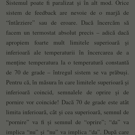
Sistemul poate fi paralizat și în alt mod. Orice
sistem de feedback are nevoie de o marjă de
“întârziere” sau de eroare. Dacă încercăm să
facem un termostat absolut precis – adică dacă
apropiem foarte mult limitele superioară și
inferioară ale temperaturii în încercarea de a
menține temperatura la o temperatură constantă
de 70 de grade – întregul sistem se va prăbuși.
Pentru că, în măsura în care limitele superioară și
inferioară coincid, semnalele de oprire și de
pornire vor coincide! Dacă 70 de grade este atât
limita inferioară, cât și cea superioară, semnul de
“pornire” va fi și semnul de “oprire”; “da” va
implica “nu” și “nu” va implica “da”. După care