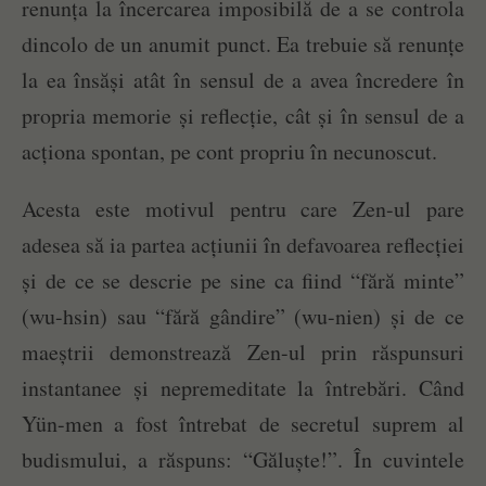
renunța la încercarea imposibilă de a se controla
dincolo de un anumit punct. Ea trebuie să renunțe
la ea însăși atât în sensul de a avea încredere în
propria memorie și reflecție, cât și în sensul de a
acționa spontan, pe cont propriu în necunoscut.
Acesta este motivul pentru care Zen-ul pare
adesea să ia partea acțiunii în defavoarea reflecției
și de ce se descrie pe sine ca fiind “fără minte”
(wu-hsin) sau “fără gândire” (wu-nien) și de ce
maeștrii demonstrează Zen-ul prin răspunsuri
instantanee și nepremeditate la întrebări. Când
Yün-men a fost întrebat de secretul suprem al
budismului, a răspuns: “Găluște!”. În cuvintele