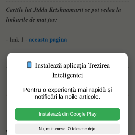
Cartile lui Jiddu Krishnamurti se pot vedea la
linkurile de mai jos:
aceasta pagina
- link 1 -
aceasta pagina
- link 2 -
Instalează aplicația Trezirea
Inteligentei
Pentru o experiență mai rapidă și
Susține acest website
notificări la noile articole.
Instalează din Google Play
Afișări pagină:
51
Nu, mulțumesc. O folosesc deja.
Vezi Și Alte Articole Similare: