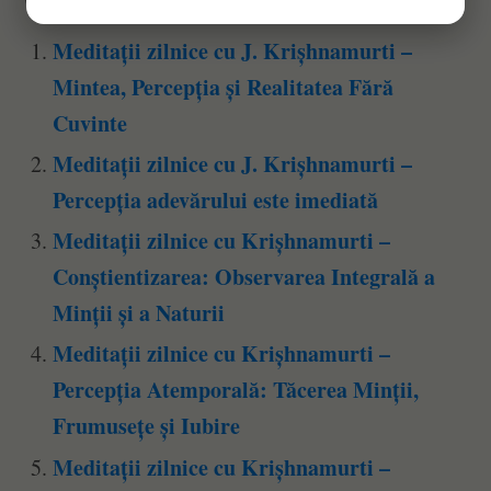
Meditații zilnice cu J. Krișhnamurti –
Mintea, Percepția și Realitatea Fără
Cuvinte
Meditații zilnice cu J. Krișhnamurti –
Percepția adevărului este imediată
Meditații zilnice cu Krișhnamurti –
Conștientizarea: Observarea Integrală a
Minții și a Naturii
Meditații zilnice cu Krișhnamurti –
Percepția Atemporală: Tăcerea Minții,
Frumusețe și Iubire
Meditații zilnice cu Krișhnamurti –