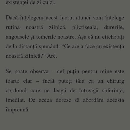
existenței de zi cu zi.
Dacă înțelegem acest lucru, atunci vom înțelege
rutina noastră zilnică, plictiseala, durerile,
angoasele și temerile noastre. Așa că nu etichetați
de la distanță spunând: “Ce are a face cu existența
noastră zilnică?” Are.
Se poate observa – cel puțin pentru mine este
foarte clar – încât puteți tăia ca un chirurg
cordonul care ne leagă de întreagă suferință,
imediat. De aceea doresc să abordăm aceasta
împreună.