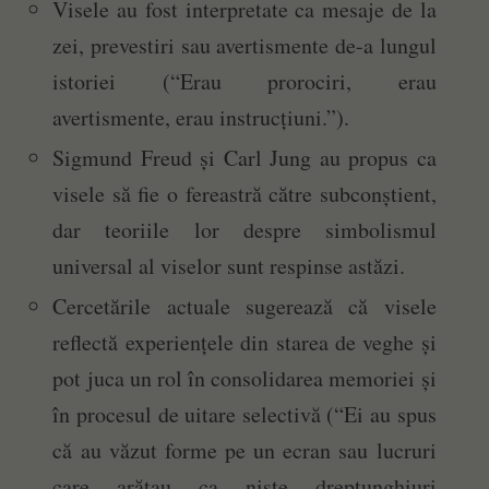
Visele au fost interpretate ca mesaje de la
zei, prevestiri sau avertismente de-a lungul
istoriei (“Erau prorociri, erau
avertismente, erau instrucțiuni.”).
Sigmund Freud și Carl Jung au propus ca
visele să fie o fereastră către subconștient,
dar teoriile lor despre simbolismul
universal al viselor sunt respinse astăzi.
Cercetările actuale sugerează că visele
reflectă experiențele din starea de veghe și
pot juca un rol în consolidarea memoriei și
în procesul de uitare selectivă (“Ei au spus
că au văzut forme pe un ecran sau lucruri
care arătau ca niște dreptunghiuri