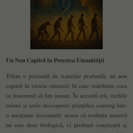
Un Nou Capitol în Povestea Umanității
Trăim o perioadă de tranziție profundă, un nou
capitol în istoria omenirii în care redefinim ceea
ce înseamnă să fim umani. În această eră, vechile
mituri și noile descoperiri științifice converg într-
o narațiune fascinantă: aceea că evoluția noastră
nu este doar biologică, ci profund conștientă și