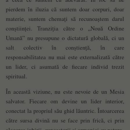
pierdem în iluzia că suntem doar corpuri, doar
materie, suntem chemați să recunoaștem darul
conștiinței. Tranziția către o „Nouă Ordine
Umană” nu presupune o dictatură globală, ci un
salt colectiv în conștiență, în care
responsabilitatea nu mai este externalizată către
un lider, ci asumată de fiecare individ trezit
spiritual.
În această viziune, nu este nevoie de un Mesia
salvator. Fiecare om devine un lider interior,
conectat la propriul său ghid lăuntric. Întoarcerea
către sursa divină nu se face prin frică, ci prin
alegerea iubirii, cunoașterii și armoniei cu natura.