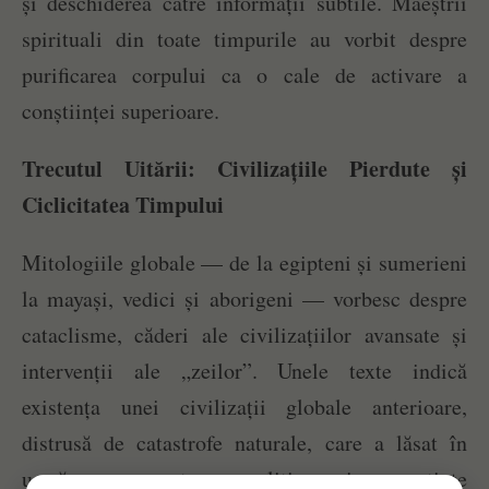
și deschiderea către informații subtile. Maeștrii
spirituali din toate timpurile au vorbit despre
purificarea corpului ca o cale de activare a
conștiinței superioare.
Trecutul Uitării: Civilizațiile Pierdute și
Ciclicitatea Timpului
Mitologiile globale — de la egipteni și sumerieni
la mayași, vedici și aborigeni — vorbesc despre
cataclisme, căderi ale civilizațiilor avansate și
intervenții ale „zeilor”. Unele texte indică
existența unei civilizații globale anterioare,
distrusă de catastrofe naturale, care a lăsat în
urmă monumente megalitice și cunoștințe