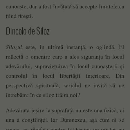
cunoaște, dar a fost învățată să accepte limitele ca
fiind firești.
Dincolo de Siloz
Silozul
este, în ultimă instanță, o oglindă. El
reflectă o omenire care a ales siguranța în locul
adevărului, supraviețuirea în locul cunoașterii și
controlul în locul libertății interioare. Din
perspectivă spirituală, serialul ne invită să ne
întrebăm: în ce siloz trăim noi?
Adevărata ieșire la suprafață nu este una fizică, ci
una a conștiinței. Iar Dumnezeu, așa cum ni se
spune, va rămâne pentru totdeauna un mister nu