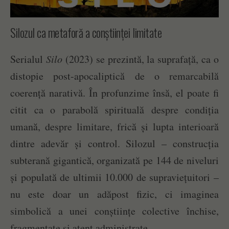
Silozul ca metaforă a conștiinței limitate
Serialul
Silo
(2023) se prezintă, la suprafață, ca o
distopie post-apocaliptică de o remarcabilă
coerență narativă. În profunzime însă, el poate fi
citit ca o parabolă spirituală despre condiția
umană, despre limitare, frică și lupta interioară
dintre adevăr și control. Silozul – construcția
subterană gigantică, organizată pe 144 de niveluri
și populată de ultimii 10.000 de supraviețuitori –
nu este doar un adăpost fizic, ci imaginea
simbolică a unei conștiințe colective închise,
fragmentate și atent administrate.