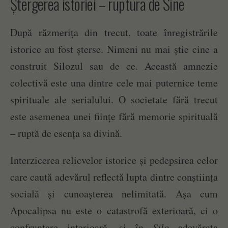
Ștergerea istoriei – ruptura de Sine
După răzmerița din trecut, toate înregistrările
istorice au fost șterse. Nimeni nu mai știe cine a
construit Silozul sau de ce. Această amnezie
colectivă este una dintre cele mai puternice teme
spirituale ale serialului. O societate fără trecut
este asemenea unei ființe fără memorie spirituală
– ruptă de esența sa divină.
Interzicerea relicvelor istorice și pedepsirea celor
care caută adevărul reflectă lupta dintre conștiința
socială și cunoașterea nelimitată. Așa cum
Apocalipsa nu este o catastrofă exterioară, ci o
confruntare interioară, și în
Silo
adevărata