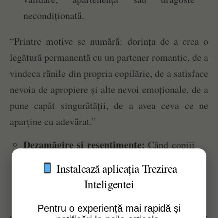
necondiționată.
“Printre motive se numără: dorința de a crea o
legătură permanentă cu un partener romantic, de a
vindeca rănile din propria copilărie, de a satisface
nevoia de apropiere și alte nevoi emoționale, de a
pune capăt singurătății, de a avea ceva ce ne
aparține cu adevărat.”
Dezamăgire și resentimente:
Când copiii
nu reușesc să satisfacă așteptările
Instalează aplicația Trezirea
părinților, aceștia se pot simți trădați și pot
Inteligentei
dezvolta resentimente.
Pentru o experiență mai rapidă și