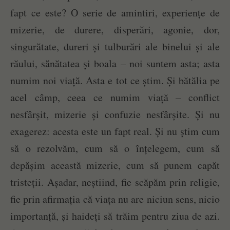
fapt ce este? O serie de amintiri, experiențe de
mizerie, de durere, disperări, agonie, dor,
singurătate, dureri și tulburări ale binelui și ale
răului, sănătatea și boala – noi suntem asta; asta
numim noi viață. Asta e tot ce știm. Și bătălia pe
acel câmp, ceea ce numim viață – conflict
nesfârșit, mizerie și confuzie nesfârșite. Și nu
exagerez: acesta este un fapt real. Și nu știm cum
să o rezolvăm, cum să o înțelegem, cum să
depășim această mizerie, cum să punem capăt
tristeții. Așadar, neștiind, fie scăpăm prin religie,
fie prin afirmația că viața nu are niciun sens, nicio
importanță, și haideți să trăim pentru ziua de azi.