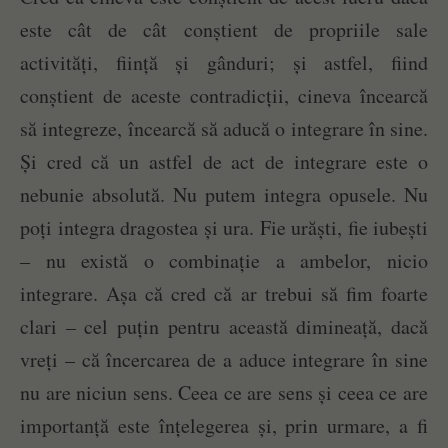
este cât de cât conștient de propriile sale
activități, ființă și gânduri; și astfel, fiind
conștient de aceste contradicții, cineva încearcă
să integreze, încearcă să aducă o integrare în sine.
Și cred că un astfel de act de integrare este o
nebunie absolută. Nu putem integra opusele. Nu
poți integra dragostea și ura. Fie urăști, fie iubești
– nu există o combinație a ambelor, nicio
integrare. Așa că cred că ar trebui să fim foarte
clari – cel puțin pentru această dimineață, dacă
vreți – că încercarea de a aduce integrare în sine
nu are niciun sens. Ceea ce are sens și ceea ce are
importanță este înțelegerea și, prin urmare, a fi