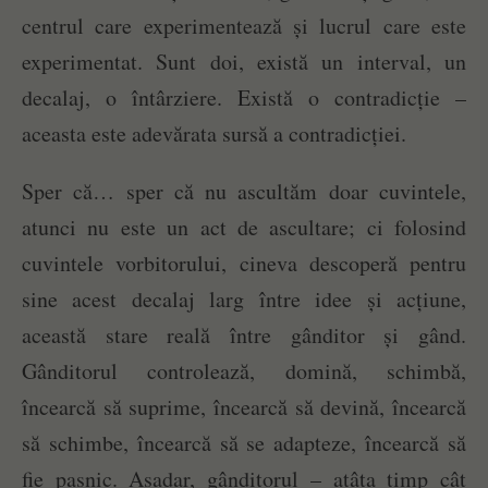
centrul care experimentează și lucrul care este
experimentat. Sunt doi, există un interval, un
decalaj, o întârziere. Există o contradicție –
aceasta este adevărata sursă a contradicției.
Sper că… sper că nu ascultăm doar cuvintele,
atunci nu este un act de ascultare; ci folosind
cuvintele vorbitorului, cineva descoperă pentru
sine acest decalaj larg între idee și acțiune,
această stare reală între gânditor și gând.
Gânditorul controlează, domină, schimbă,
încearcă să suprime, încearcă să devină, încearcă
să schimbe, încearcă să se adapteze, încearcă să
fie pașnic. Așadar, gânditorul – atâta timp cât