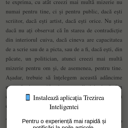
te exprima, cu atât creezi mai multă mizerie nu
numai pentru tine, ci și pentru public, dacă ești
scriitor, dacă ești artist, dacă ești orice. Nu știu
dacă nu ați observat că în starea de contradicție
din interiorul cuiva, dacă cineva are capacitatea
de a scrie sau de a picta, sau de a fi, dacă ești, din
păcate, un politician, atunci creezi mai multă
mizerie pentru om și, de asemenea, pentru tine.
Așadar, trebuie să înțelegem această adâncime
enormă și semnificația contradicției și să fim
complet liberi de ea. Pentru că, dacă nu ești, nu
Instalează aplicația Trezirea
există dragoste.
Inteligentei
Tot ce știm despre dragoste este o contradicție, o
Pentru o experiență mai rapidă și
notificări la noile articole.