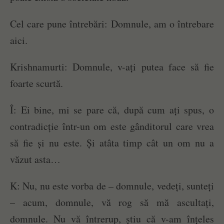
Cel care pune întrebări: Domnule, am o întrebare
aici.
Krishnamurti: Domnule, v-ați putea face să fie
foarte scurtă.
Î: Ei bine, mi se pare că, după cum ați spus, o
contradicție într-un om este gânditorul care vrea
să fie și nu este. Și atâta timp cât un om nu a
văzut asta…
K: Nu, nu este vorba de – domnule, vedeți, sunteți
– acum, domnule, vă rog să mă ascultați,
domnule. Nu vă întrerup, știu că v-am înțeles