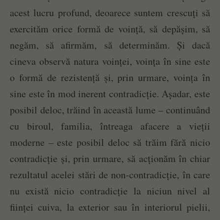
acest lucru profund, deoarece suntem crescuți să
exercităm orice formă de voință, să depășim, să
negăm, să afirmăm, să determinăm. Și dacă
cineva observă natura voinței, voința în sine este
o formă de rezistență și, prin urmare, voința în
sine este în mod inerent contradicție. Așadar, este
posibil deloc, trăind în această lume – continuând
cu biroul, familia, întreaga afacere a vieții
moderne – este posibil deloc să trăim fără nicio
contradicție și, prin urmare, să acționăm în chiar
rezultatul acelei stări de non-contradicție, în care
nu există nicio contradicție la niciun nivel al
ființei cuiva, la exterior sau în interiorul pielii,