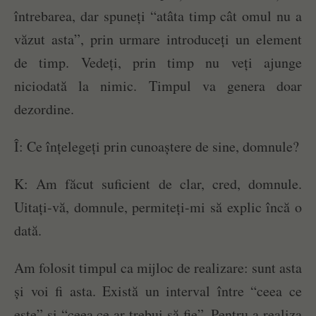
întrebarea, dar spuneți “atâta timp cât omul nu a
văzut asta”, prin urmare introduceți un element
de timp. Vedeți, prin timp nu veți ajunge
niciodată la nimic. Timpul va genera doar
dezordine.
Î: Ce înțelegeți prin cunoaștere de sine, domnule?
K: Am făcut suficient de clar, cred, domnule.
Uitați-vă, domnule, permiteți-mi să explic încă o
dată.
Am folosit timpul ca mijloc de realizare: sunt asta
și voi fi asta. Există un interval între “ceea ce
este” și “ceea ce ar trebui să fie”. Pentru a realiza