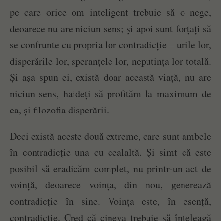
pe care orice om inteligent trebuie să o nege,
deoarece nu are niciun sens; și apoi sunt forțați să
se confrunte cu propria lor contradicție – urile lor,
disperările lor, speranțele lor, neputința lor totală.
Și așa spun ei, există doar această viață, nu are
niciun sens, haideți să profităm la maximum de
ea, și filozofia disperării.
Deci există aceste două extreme, care sunt ambele
în contradicție una cu cealaltă. Și simt că este
posibil să eradicăm complet, nu printr-un act de
voință, deoarece voința, din nou, generează
contradicție în sine. Voința este, în esență,
contradicție. Cred că cineva trebuie să înțeleagă