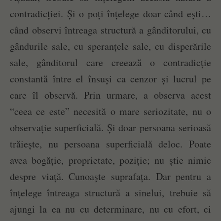
contradicției. Și o poți înțelege doar când ești…
când observi întreaga structură a gânditorului, cu
gândurile sale, cu speranțele sale, cu disperările
sale, gânditorul care creează o contradicție
constantă între el însuși ca cenzor și lucrul pe
care îl observă. Prin urmare, a observa acest
“ceea ce este” necesită o mare seriozitate, nu o
observație superficială. Și doar persoana serioasă
trăiește, nu persoana superficială deloc. Poate
avea bogăție, proprietate, poziție; nu știe nimic
despre viață. Cunoaște suprafața. Dar pentru a
înțelege întreaga structură a sinelui, trebuie să
ajungi la ea nu cu determinare, nu cu efort, ci