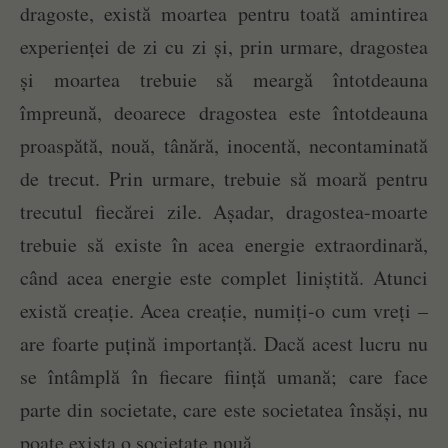
dragoste, există moartea pentru toată amintirea
experienței de zi cu zi și, prin urmare, dragostea
și moartea trebuie să meargă întotdeauna
împreună, deoarece dragostea este întotdeauna
proaspătă, nouă, tânără, inocentă, necontaminată
de trecut. Prin urmare, trebuie să moară pentru
trecutul fiecărei zile. Așadar, dragostea-moarte
trebuie să existe în acea energie extraordinară,
când acea energie este complet liniștită. Atunci
există creație. Acea creație, numiți-o cum vreți –
are foarte puțină importanță. Dacă acest lucru nu
se întâmplă în fiecare ființă umană; care face
parte din societate, care este societatea însăși, nu
poate exista o societate nouă.