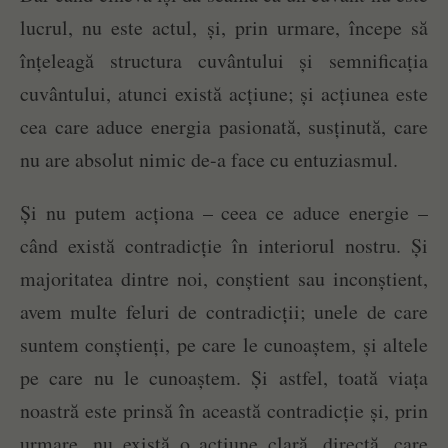
lucrul, nu este actul, și, prin urmare, începe să
înțeleagă structura cuvântului și semnificația
cuvântului, atunci există acțiune; și acțiunea este
cea care aduce energia pasionată, susținută, care
nu are absolut nimic de-a face cu entuziasmul.
Și nu putem acționa – ceea ce aduce energie –
când există contradicție în interiorul nostru. Și
majoritatea dintre noi, conștient sau inconștient,
avem multe feluri de contradicții; unele de care
suntem conștienți, pe care le cunoaștem, și altele
pe care nu le cunoaștem. Și astfel, toată viața
noastră este prinsă în această contradicție și, prin
urmare, nu există o acțiune clară, directă, care