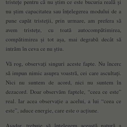
tristețe pentru că nu știm ce este bucuria reală și
nu știm capacitatea sau înțelegerea modului de a
pune capăt tristeții, prin urmare, am prefera să
avem tristețe, cu toată autocompătimirea,
compătimirea și tot așa, mai degrabă decât să
intrăm în ceva ce nu știu.
Vă rog, observați singuri aceste fapte. Nu încerc
să impun nimic asupra voastră, cei care ascultați.
Nici nu suntem de acord, nici nu suntem în
dezacord. Doar observăm faptele, “ceea ce este”
real. Iar acea observație a acelui, a lui “ceea ce
este”, aduce energie, care este o acțiune.
Așadar, trebuie să înțelegem această natură a