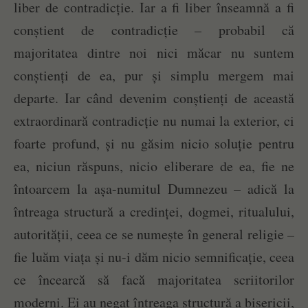
liber de contradicție. Iar a fi liber înseamnă a fi
conștient de contradicție – probabil că
majoritatea dintre noi nici măcar nu suntem
conștienți de ea, pur și simplu mergem mai
departe. Iar când devenim conștienți de această
extraordinară contradicție nu numai la exterior, ci
foarte profund, și nu găsim nicio soluție pentru
ea, niciun răspuns, nicio eliberare de ea, fie ne
întoarcem la așa-numitul Dumnezeu – adică la
întreaga structură a credinței, dogmei, ritualului,
autorității, ceea ce se numește în general religie –
fie luăm viața și nu-i dăm nicio semnificație, ceea
ce încearcă să facă majoritatea scriitorilor
moderni. Ei au negat întreaga structură a bisericii,