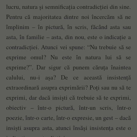
lucru, natura și semnificația contradicției din sine.
Pentru că majoritatea dintre noi încercăm să ne
împlinim – în pictură, în scris, făcând asta sau
asta, în familie – asta, din nou, este o indicație a
contradicției. Atunci vei spune: “Nu trebuie să se
exprime omul? Nu este în natura lui să se
exprime?”. Dar sigur că punem căruța înaintea
calului, nu-i așa? De ce această insistență
extraordinară asupra exprimării? Poți sau nu să te
exprimi, dar dacă insiști că trebuie să te exprimi,
obiectiv – într-o pictură, într-un scris, într-o
poezie, într-o carte, într-o expresie, un gest – dacă
insiști asupra asta, atunci însăși insistența este o