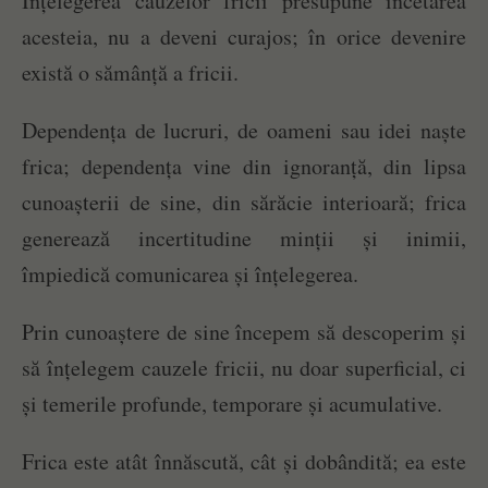
Înțelegerea cauzelor fricii presupune încetarea
acesteia, nu a deveni curajos; în orice devenire
există o sămânță a fricii.
Dependența de lucruri, de oameni sau idei naște
frica; dependența vine din ignoranță, din lipsa
cunoașterii de sine, din sărăcie interioară; frica
generează incertitudine minții și inimii,
împiedică comunicarea și înțelegerea.
Prin cunoaștere de sine începem să descoperim și
să înțelegem cauzele fricii, nu doar superficial, ci
și temerile profunde, temporare și acumulative.
Frica este atât înnăscută, cât și dobândită; ea este