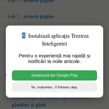
aceasta pagina
- link 1 -
aceasta pagina
- link 2 -
Instalează aplicația Trezirea
Inteligentei
Susține acest website
Pentru o experiență mai rapidă și
notificări la noile articole.
Afișări pagină:
31
Vezi Și Alte Articole Similare:
Instalează din Google Play
Jiddu Krișhnamurti – Rădăcina
Nu, mulțumesc. O folosesc deja.
contradicției constă în separarea dintre
gânditor și gând