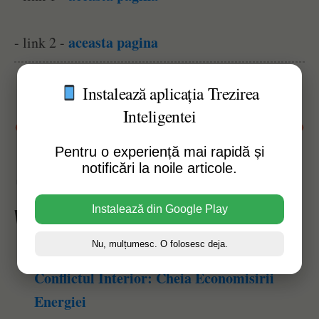
aceasta pagina
- link 2 -
Instalează aplicația Trezirea
Inteligentei
Susține acest website
Pentru o experiență mai rapidă și
notificări la noile articole.
Afișări pagină:
38
Instalează din Google Play
Vezi Și Alte Articole Similare:
Nu, mulțumesc. O folosesc deja.
Medității zilnice cu Krishnamurti –
Conflictul Interior: Cheia Economisirii
Energiei