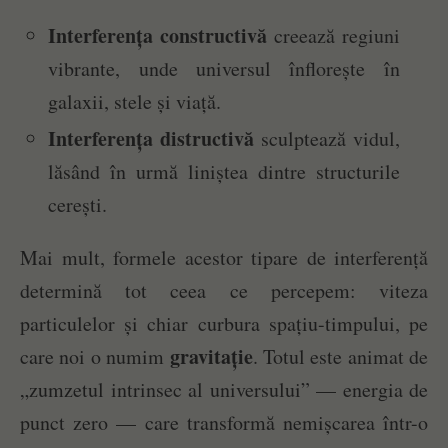
Interferența constructivă
creează regiuni
vibrante, unde universul înflorește în
galaxii, stele și viață.
Interferența distructivă
sculptează vidul,
lăsând în urmă liniștea dintre structurile
cerești.
Mai mult, formele acestor tipare de interferență
determină tot ceea ce percepem: viteza
particulelor și chiar curbura spațiu-timpului, pe
gravitație
care noi o numim
. Totul este animat de
„zumzetul intrinsec al universului” — energia de
punct zero — care transformă nemișcarea într-o