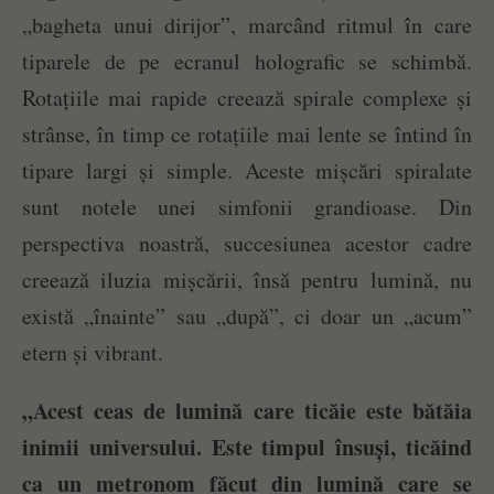
„bagheta unui dirijor”, marcând ritmul în care
tiparele de pe ecranul holografic se schimbă.
Rotațiile mai rapide creează spirale complexe și
strânse, în timp ce rotațiile mai lente se întind în
tipare largi și simple. Aceste mișcări spiralate
sunt notele unei simfonii grandioase. Din
perspectiva noastră, succesiunea acestor cadre
creează iluzia mișcării, însă pentru lumină, nu
există „înainte” sau „după”, ci doar un „acum”
etern și vibrant.
„Acest ceas de lumină care ticăie este bătăia
inimii universului. Este timpul însuși, ticăind
ca un metronom făcut din lumină care se