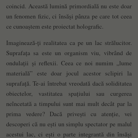
coincid. Această lumină primordială nu este doar
un fenomen fizic, ci însăși pânza pe care tot ceea
ce cunoaștem este proiectat holografic.
Imaginează-ți realitatea ca pe un lac strălucitor.
Suprafața sa este un organism viu, vibrând de
ondulații și reflexii. Ceea ce noi numim „lume
materială” este doar jocul acestor sclipiri la
suprafață. Te-ai întrebat vreodată dacă soliditatea
obiectelor, vastitatea spațiului sau curgerea
neîncetată a timpului sunt mai mult decât par la
prima vedere? Dacă privești cu atenție, vei
descoperi că nu ești un simplu spectator pe malul
acestui lac, ci ești o parte integrantă din însăși