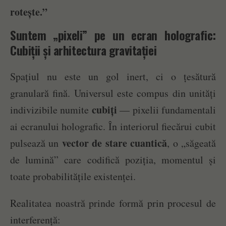
rotește.”
Suntem „pixeli” pe un ecran holografic:
Cubiții și arhitectura gravitației
Spațiul nu este un gol inert, ci o țesătură
granulară fină. Universul este compus din unități
cubiți
indivizibile numite
— pixelii fundamentali
ai ecranului holografic. În interiorul fiecărui cubit
vector de stare cuantică
pulsează un
, o „săgeată
de lumină” care codifică poziția, momentul și
toate probabilitățile existenței.
Realitatea noastră prinde formă prin procesul de
interferență: