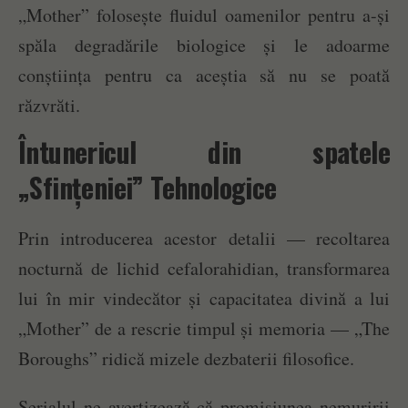
„Mother” folosește fluidul oamenilor pentru a-și
spăla degradările biologice și le adoarme
conștiința pentru ca aceștia să nu se poată
răzvrăti.
Întunericul din spatele
„Sfințeniei” Tehnologice
Prin introducerea acestor detalii — recoltarea
nocturnă de lichid cefalorahidian, transformarea
lui în mir vindecător și capacitatea divină a lui
„Mother” de a rescrie timpul și memoria — „The
Boroughs” ridică mizele dezbaterii filosofice.
Serialul ne avertizează că promisiunea nemuririi