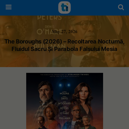
May 27, 2026
The Boroughs (2026) – Recoltarea Nocturnă,
Fluidul Sacru Și Parabola Falsului Mesia