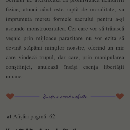
fizice, atunci când este ruptă de moralitate, va
împrumuta mereu formele sacrului pentru a-și
ascunde monstruozitatea. Cei care vor să trăiască
veșnic prin mijloace parazitare nu vor ezita să
devină stăpânii minților noastre, oferind un mir
care vindecă trupul, dar care, prin manipularea
conștiinței, anulează însăși esența libertății
umane.
Susține acest website
Afișări pagină:
62