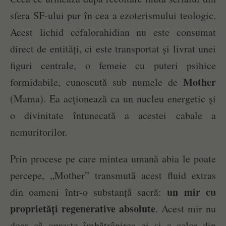
sfera SF-ului pur în cea a ezoterismului teologic.
Acest lichid cefalorahidian nu este consumat
direct de entități, ci este transportat și livrat unei
figuri centrale, o femeie cu puteri psihice
Mother
formidabile, cunoscută sub numele de
(Mama). Ea acționează ca un nucleu energetic și
o divinitate întunecată a acestei cabale a
nemuritorilor.
Prin procese pe care mintea umană abia le poate
percepe, „Mother” transmută acest fluid extras
un mir cu
din oameni într-o substanță sacră:
proprietăți regenerative absolute
. Acest mir nu
doar că oprește îmbătrânirea ei și a celor din