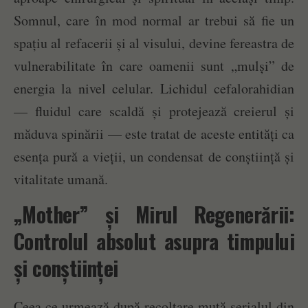
Somnul, care în mod normal ar trebui să fie un
spațiu al refacerii și al visului, devine fereastra de
vulnerabilitate în care oamenii sunt „mulși” de
energia la nivel celular. Lichidul cefalorahidian
— fluidul care scaldă și protejează creierul și
măduva spinării — este tratat de aceste entități ca
esența pură a vieții, un condensat de conștiință și
vitalitate umană.
„Mother” și Mirul Regenerării:
Controlul absolut asupra timpului
și conștiinței
Ceea ce urmează după recoltare mută serialul din