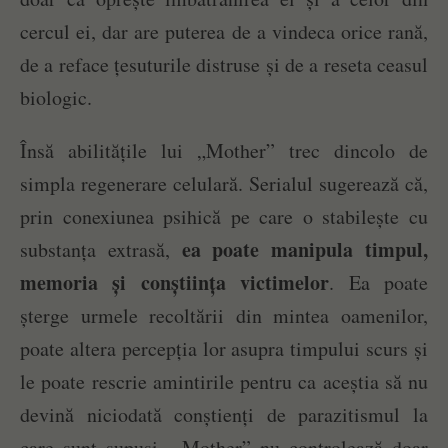
cercul ei, dar are puterea de a vindeca orice rană,
de a reface țesuturile distruse și de a reseta ceasul
biologic.
Însă abilitățile lui „Mother” trec dincolo de
simpla regenerare celulară. Serialul sugerează că,
prin conexiunea psihică pe care o stabilește cu
ea poate manipula timpul,
substanța extrasă,
memoria și conștiința victimelor
. Ea poate
șterge urmele recoltării din mintea oamenilor,
poate altera percepția lor asupra timpului scurs și
le poate rescrie amintirile pentru ca aceștia să nu
devină niciodată conștienți de parazitismul la
care sunt supuși. „Mother” nu controlează doar