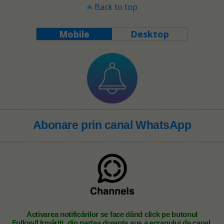
Back to top
Mobile
Desktop
Abonare prin canal WhatsApp
A
ctivarea notificărilor se face dând click pe butonul
Follow/Urmăriți, din partea dreapta sus a ecranului de canal.