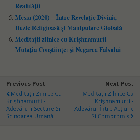
Realității
Mesia (2020) – Între Revelație Divină,
Iluzie Religioasă și Manipulare Globală
Meditații zilnice cu Krișhnamurti –
Mutația Conștiinței și Negarea Falsului
Previous Post
Next Post
Meditații Zilnice Cu
Meditații Zilnice Cu
Krișhnamurti -
Krișhnamurti -
Adevăruri Sectare Și
Adevărul Între Acțiune
Scindarea Umană
Și Compromis