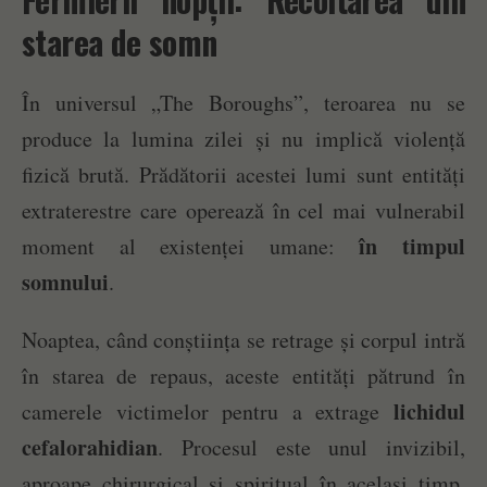
starea de somn
În universul „The Boroughs”, teroarea nu se
produce la lumina zilei și nu implică violență
fizică brută. Prădătorii acestei lumi sunt entități
extraterestre care operează în cel mai vulnerabil
în timpul
moment al existenței umane:
somnului
.
Noaptea, când conștiința se retrage și corpul intră
în starea de repaus, aceste entități pătrund în
lichidul
camerele victimelor pentru a extrage
cefalorahidian
. Procesul este unul invizibil,
aproape chirurgical și spiritual în același timp.