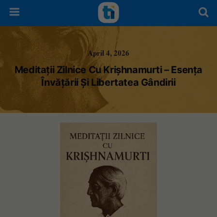
April 4, 2026
Meditații Zilnice Cu Krișhnamurti – Esența
Învățării Și Libertatea Gândirii