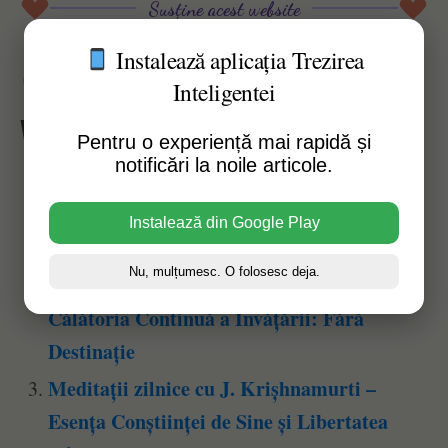
Susține acest website
Instalează aplicația Trezirea
Afișări pagină:
32
Inteligentei
Vezi Și Alte Articole Similare:
Pentru o experiență mai rapidă și
notificări la noile articole.
Meditații zilnice cu Krișhnamurti –
Contradicția Gândirii și Libertatea
Instalează din Google Play
Spiritului
Nu, mulțumesc. O folosesc deja.
Meditații zilnice cu Krișhnamurti –
Călătoria Continuă a Învățării: Fără
Destinație
Meditații zilnice cu J. Krișhnamurti –
Esența Conștiinței de Sine și Libertatea