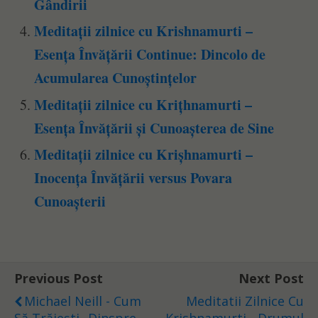
Gândirii
Meditații zilnice cu Krishnamurti –
Esența Învățării Continue: Dincolo de
Acumularea Cunoștințelor
Meditații zilnice cu Krițhnamurti –
Esența Învățării și Cunoașterea de Sine
Meditații zilnice cu Krișhnamurti –
Inocența Învățării versus Povara
Cunoașterii
Previous Post
Next Post
Michael Neill - Cum
Meditatii Zilnice Cu
Să Trăiești „Dinspre
Krishnamurti - Drumul