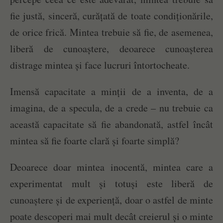
fie justă, sinceră, curățată de toate condiționările,
de orice frică. Mintea trebuie să fie, de asemenea,
liberă de cunoaștere, deoarece cunoașterea
distrage mintea și face lucruri întortocheate.
Imensă capacitate a minții de a inventa, de a
imagina, de a specula, de a crede – nu trebuie ca
această capacitate să fie abandonată, astfel încât
mintea să fie foarte clară și foarte simplă?
Deoarece doar mintea inocentă, mintea care a
experimentat mult și totuși este liberă de
cunoaștere și de experiență, doar o astfel de minte
poate descoperi mai mult decât creierul și o minte