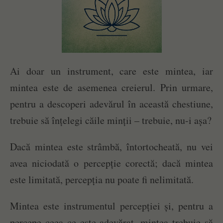
Ai doar un instrument, care este mintea, iar
mintea este de asemenea creierul. Prin urmare,
pentru a descoperi adevărul în această chestiune,
trebuie să înțelegi căile minții – trebuie, nu-i așa?
Dacă mintea este strâmbă, întortocheată, nu vei
avea niciodată o percepție corectă; dacă mintea
este limitată, percepția nu poate fi nelimitată.
Mintea este instrumentul percepției și, pentru a
percepe ceea ce este adevărat, mintea trebuie să