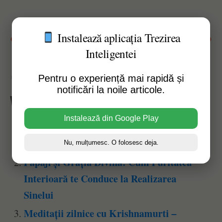
Instalează aplicația Trezirea
Susține acest website
Inteligentei
Afișări pagină:
49
Pentru o experiență mai rapidă și
notificări la noile articole.
Vezi Și Alte Articole Similare:
Instalează din Google Play
Ramtha – Puritatea Spiritului: Micul
Dumnezeu Lăuntric
Nu, mulțumesc. O folosesc deja.
Papaji și Grația Divină: Cum Puritatea
Interioară te Conduce la Realizarea
Sinelui
Meditații zilnice cu Krishnamurti –