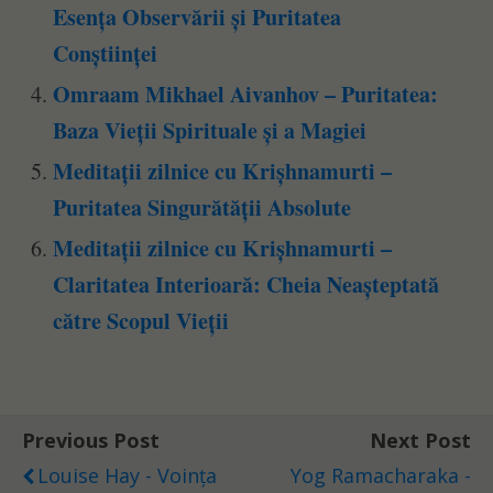
Esența Observării și Puritatea
Conștiinței
Omraam Mikhael Aivanhov – Puritatea:
Baza Vieții Spirituale și a Magiei
Meditații zilnice cu Krișhnamurti –
Puritatea Singurătății Absolute
Meditații zilnice cu Krișhnamurti –
Claritatea Interioară: Cheia Neașteptată
către Scopul Vieții
Previous Post
Next Post
Louise Hay - Voința
Yog Ramacharaka -